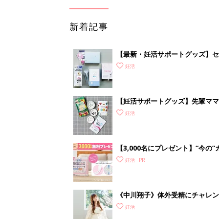
新着記事
【最新・妊活サポートグッズ】セッ
査が自宅でできる!? 驚きグッズ
妊活
【妊活サポートグッズ】先輩ママ
グッズも
妊活
【3,000名にプレゼント】“今
ムーズに予測
妊活
《中川翔子》体外受精にチャレン
した！」
妊活