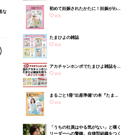
初めて妊娠されたかたに！妊娠がわか
送な
ったら最初に読む本『初めてのたまご
妊活
クラブ 夏号』
たまひよの雑誌
妊活
アカチャンホンポでたまひよ雑誌を買
うとポイント10倍【期間限定】
妊活
まるごと1冊“出産準備”の本『たまご
クラブ 夏号』〈スペシャル大特集〉
妊活
夫婦で予習する 出産の教科書
「うちの社員はやる気がない」と嘆く
リーダーへの警鐘。自律型組織をつく