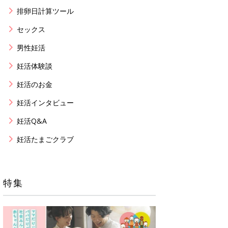
排卵日計算ツール
セックス
男性妊活
妊活体験談
妊活のお金
妊活インタビュー
妊活Q&A
妊活たまごクラブ
特集