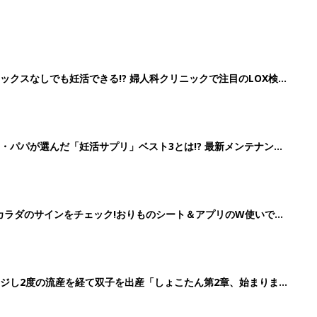
クスなしでも妊活できる!? 婦人科クリニックで注目のLOX検
続々
・パパが選んだ「妊活サプリ」ベスト3とは!? 最新メンテナンス
の”カラダのサインをチェック!おりものシート＆アプリのW使いでス
ジし2度の流産を経て双子を出産「しょこたん第2章、始まりま