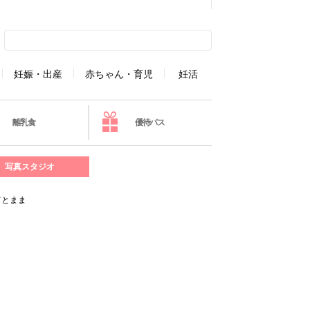
妊娠・出産
赤ちゃん・育児
妊活
離乳食
優待パス
写真スタジオ
てとまま