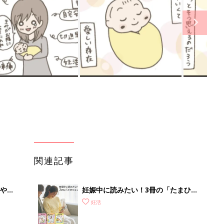
関連記事
やす
妊娠中に読みたい！3冊の「たまひ
っ
よ」
妊活