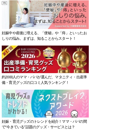
妊娠中や産後に増える、「便秘」や「痔」といったお
しりの悩み。まずは、知ることからスタート！
約2000人のママ・パパが選んだ、マタニティ・出産準
備・育児グッズの口コミ人気ランキング！
妊娠・育児グッズのトレンドを紹介！ママ・パパの間
で“今きている”話題のグッズ・サービスとは？