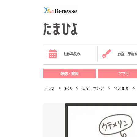
妊娠早見表
お金・手続
雑誌・書籍
アプリ
トップ
妊活
日記・マンガ
てとまま