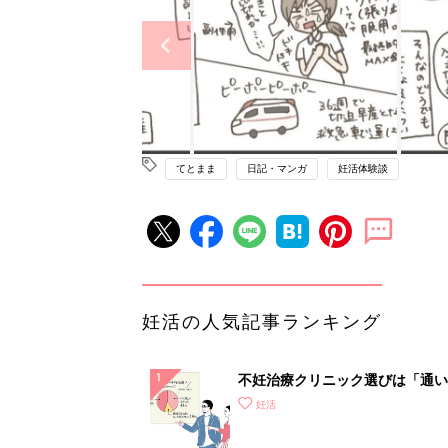
てとまま
日記・マンガ
妊活体験談
妊活の人気記事ランキング
不妊治療クリニック選びは「通い
さ」が大切！選び方、重要3カ条
妊活
て？