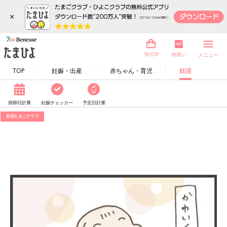
×
内祝い
SHOP
メニュー
TOP
妊娠・出産
赤ちゃん・育児
妊活
排卵日計算
妊娠チェッカー
予定日計算
妊活たまごクラブ