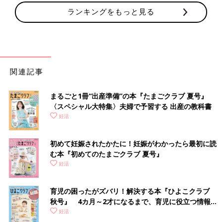
ランキングをもっと見る
関連記事
まるごと1冊“出産準備”の本『たまごクラブ 夏号』
〈スペシャル大特集〉夫婦で予習する 出産の教科書
妊活
初めて妊娠されたかたに！妊娠がわかったら最初に読
む本『初めてのたまごクラブ 夏号』
妊活
育児の困ったがズバリ！解決する本『ひよこクラブ
秋号』 4カ月～2才になるまで、育児に役立つ情報が
いっぱい！
妊活