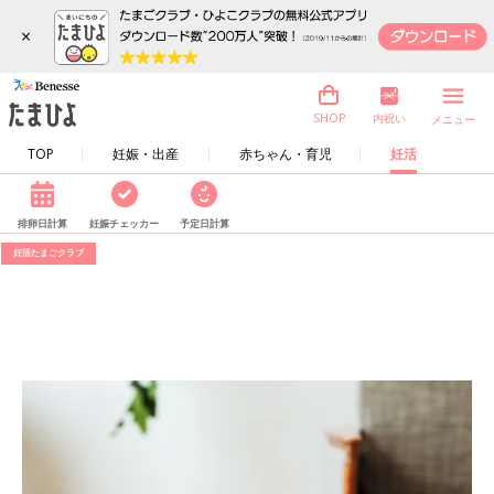
×
内祝い
SHOP
メニュー
TOP
妊娠・出産
赤ちゃん・育児
妊活
排卵日計算
妊娠チェッカー
予定日計算
妊活たまごクラブ