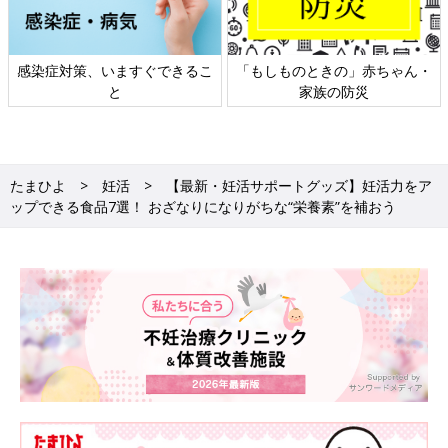
ちゃん・
日本外来小児科学会リーフレッ
六星占術 細木かおりさ
ト検討会
相談
たまひよ
妊活
【最新・妊活サポートグッズ】妊活力をア
ップできる食品7選！ おざなりになりがちな“栄養素”を補おう