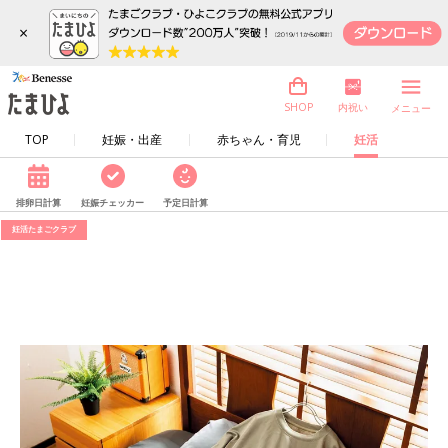
×
内祝い
SHOP
メニュー
TOP
妊娠・出産
赤ちゃん・育児
妊活
排卵日計算
妊娠チェッカー
予定日計算
妊活たまごクラブ