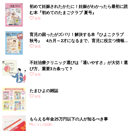
初めて妊娠されたかたに！妊娠がわかったら最初に読
む本『初めてのたまごクラブ 夏号』
妊活
育児の困ったがズバリ！解決する本『ひよこクラブ
秋号』 4カ月～2才になるまで、育児に役立つ情報が
いっぱい！
妊活
不妊治療クリニック選びは「通いやすさ」が大切！選
び方、重要3カ条って？
妊活
たまひよの雑誌
妊活
もらえる年金25万円以下の人が知るべき事
PR(くらしの話題)