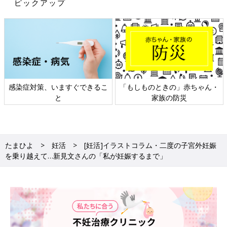
ピックアップ
すぐできるこ
「もしものときの」赤ちゃん・
日本外来小児科学会
家族の防災
ト検討会
たまひよ
妊活
[妊活]イラストコラム・二度の子宮外妊娠
を乗り越えて…新見文さんの「私が妊娠するまで」