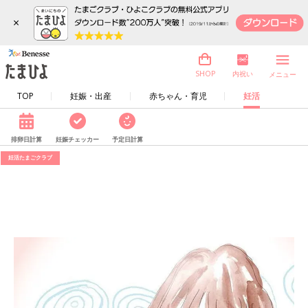
×
内祝い
SHOP
メニュー
TOP
妊娠・出産
赤ちゃん・育児
妊活
排卵日計算
妊娠チェッカー
予定日計算
妊活たまごクラブ