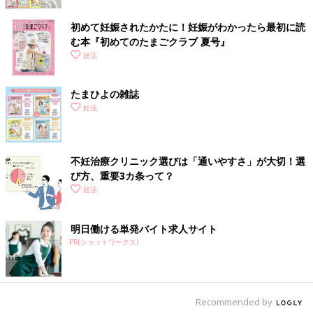
初めて妊娠されたかたに！妊娠がわかったら最初に読
む本『初めてのたまごクラブ 夏号』
妊活
たまひよの雑誌
妊活
不妊治療クリニック選びは「通いやすさ」が大切！選
び方、重要3カ条って？
妊活
明日働ける単発バイト求人サイト
PR(ショットワークス)
Recommended by