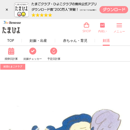
×
内祝い
SHOP
メニュー
TOP
妊娠・出産
赤ちゃん・育児
妊活
排卵日計算
妊娠チェッカー
予定日計算
妊活たまごクラブ