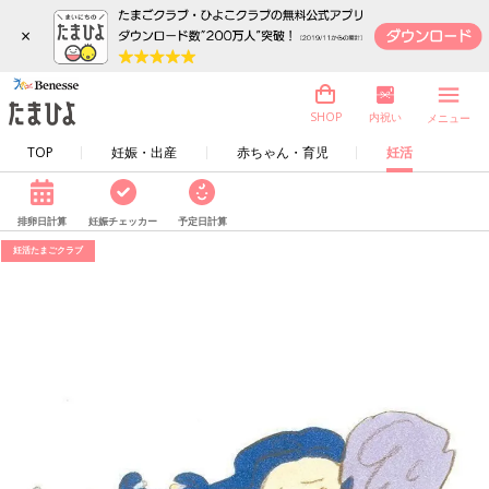
×
内祝い
SHOP
メニュー
TOP
妊娠・出産
赤ちゃん・育児
妊活
排卵日計算
妊娠チェッカー
予定日計算
妊活たまごクラブ