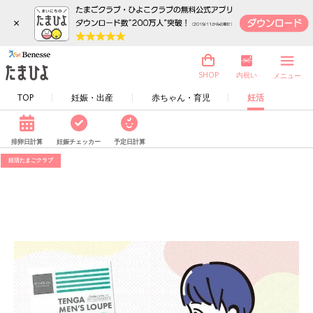
×
内祝い
SHOP
メニュー
TOP
妊娠・出産
赤ちゃん・育児
妊活
排卵日計算
妊娠チェッカー
予定日計算
妊活たまごクラブ