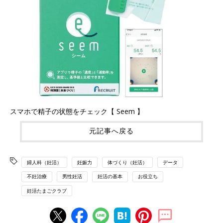
スマホで精子の状態をチェック【 Seem 】
元記事へ戻る
婦人科（妊活）
妊娠力
体づくり（妊活）
データ
不妊治療
男性妊活
妊活の基本
お役立ち
妊活たまごクラブ