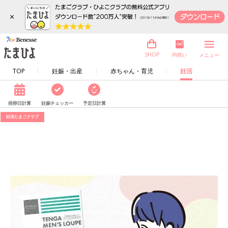
×
内祝い
SHOP
メニュー
TOP
妊娠・出産
赤ちゃん・育児
妊活
排卵日計算
妊娠チェッカー
予定日計算
妊活たまごクラブ