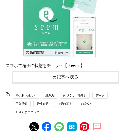
スマホで精子の状態をチェック【 Seem 】
元記事へ戻る
婦人科（妊活）
妊娠力
体づくり（妊活）
データ
不妊治療
男性妊活
妊活の基本
お役立ち
妊活たまごクラブ