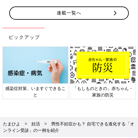
連載一覧へ
ピックアップ
ときの」赤ちゃん・
日本外来小児科学会リーフレッ
六星占術 細
家族の防災
ト検討会
たまひよ
妊活
男性不妊症かも？ 自宅できる進化する「オ
ンライン受診」の一例を紹介