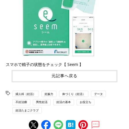
スマホで精子の状態をチェック【 Seem 】
元記事へ戻る
婦人科（妊活）
妊娠力
体づくり（妊活）
データ
不妊治療
男性妊活
妊活の基本
お役立ち
妊活たまごクラブ