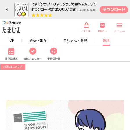
×
内祝い
SHOP
メニュー
TOP
妊娠・出産
赤ちゃん・育児
妊活
排卵日計算
妊娠チェッカー
予定日計算
妊活たまごクラブ