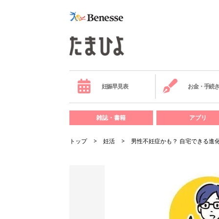
妊娠早見表
お金・手続
雑誌・書籍
アプリ
トップ
妊活
男性不妊症かも？ 自宅できる進