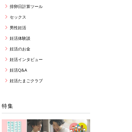
排卵日計算ツール
セックス
男性妊活
妊活体験談
妊活のお金
妊活インタビュー
妊活Q&A
妊活たまごクラブ
特集