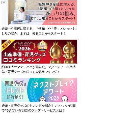
妊娠中や産後に増える、「便秘」や「痔」といったお
しりの悩み。まずは、知ることからスタート！
約2000人のママ・パパが選んだ、マタニティ・出産準
備・育児グッズの口コミ人気ランキング！
妊娠・育児グッズのトレンドを紹介！ママ・パパの間
で“今きている”話題のグッズ・サービスとは？