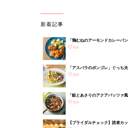
新着記事
「鶏むねのアーモンドカレーパン
妊活
「アスパラのボンゴレ」ぐっち夫
妊活
「鮭とあさりのアクアパッツァ風
妊活
【ブライダルチェック】読者カ