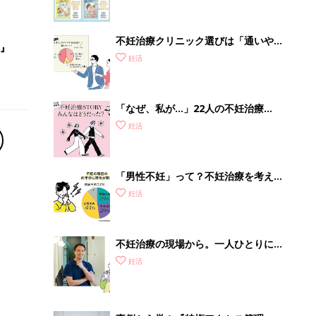
不妊治療クリニック選びは「通いやす
』
さ」が大切！選び方、重要3カ条っ
妊活
て？
「なぜ、私が…」22人の不妊治療
STORY。不妊治療は、大変だったこ
妊活
ともあればよかったことも。
「男性不妊」って？不妊治療を考える
前に、あなたの男性機能をチェック！
妊活
不妊治療の現場から。一人ひとりに合
った「オーダーメイドの不妊治療」っ
妊活
て？医師が回答