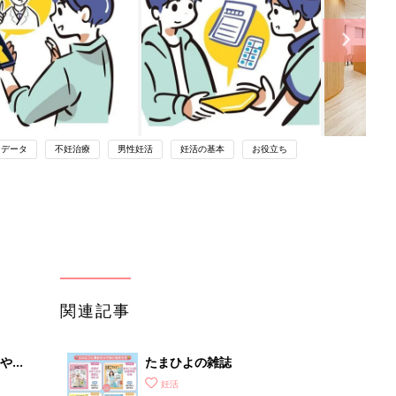
データ
不妊治療
男性妊活
妊活の基本
お役立ち
関連記事
やす
たまひよの雑誌
っ
妊活