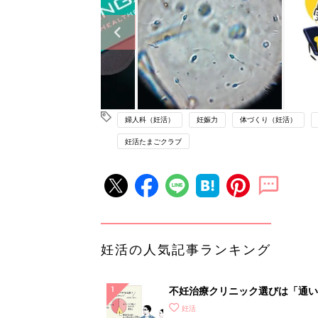
婦人科（妊活）
妊娠力
体づくり（妊活）
妊活たまごクラブ
妊活の人気記事ランキング
不妊治療クリニック選びは「通い
さ」が大切！選び方、重要3カ条
妊活