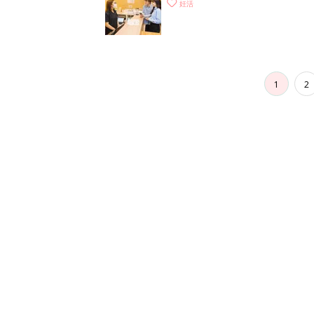
がわかるの？
妊活
1
2