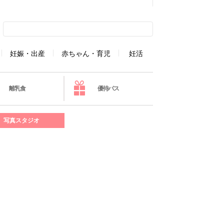
妊娠・出産
赤ちゃん・育児
妊活
離乳食
優待パス
写真スタジオ