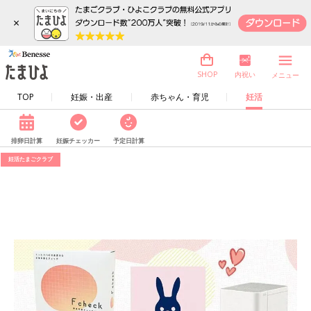
×
内祝い
SHOP
メニュー
TOP
妊娠・出産
赤ちゃん・育児
妊活
排卵日計算
妊娠チェッカー
予定日計算
妊活たまごクラブ