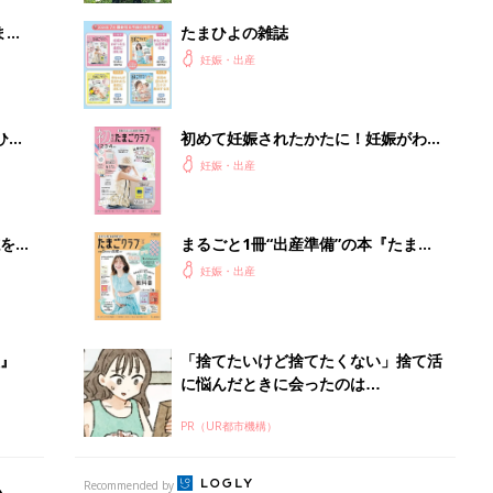
まご
たまひよの雑誌
集〉
妊娠・出産
ひ
初めて妊娠されたかたに！妊娠がわか
ったら最初に読む本『初めてのたまご
妊娠・出産
クラブ 夏号』
を買
まるごと1冊“出産準備”の本『たまご
クラブ 夏号』〈スペシャル大特集〉
妊娠・出産
夫婦で予習する 出産の教科書
』
「捨てたいけど捨てたくない」捨て活
に悩んだときに会ったのは…
PR（UR都市機構）
Recommended by