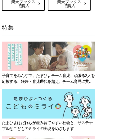
楽天ブックス
楽天ブックス
で購入
で購入
特集
子育てをみんなで。たまひよチーム育児。頑張る2人を
応援する、妊娠・育児世代を超え、チーム育児に共感
する社会を目指していきます。
たまひよはだれもが産み育てやすい社会と、サステナ
ブルなこどものミライの実現をめざします