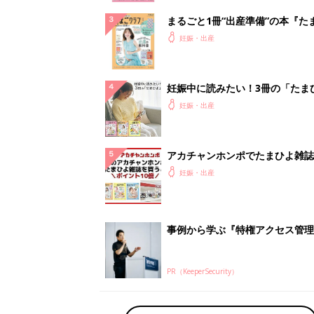
まるごと1冊“出産準備”の本『た
クラブ 夏号』〈スペシャル大特
妊娠・出産
夫婦で予習する 出産の教科書
妊娠中に読みたい！3冊の「たま
よ」
妊娠・出産
アカチャンホンポでたまひよ雑誌
うとポイント10倍【期間限定】
妊娠・出産
事例から学ぶ『特権アクセス管理
PR（KeeperSecurity）