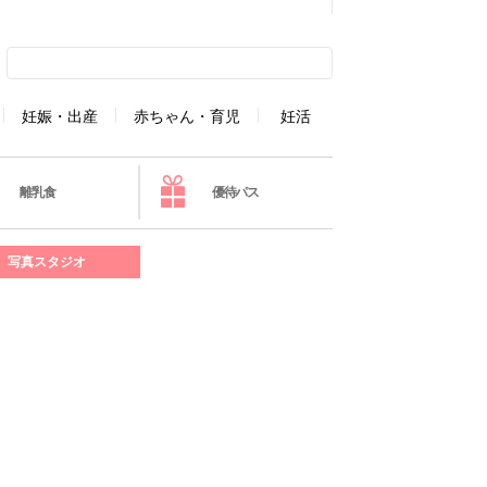
妊娠・出産
赤ちゃん・育児
妊活
離乳食
優待パス
写真スタジオ