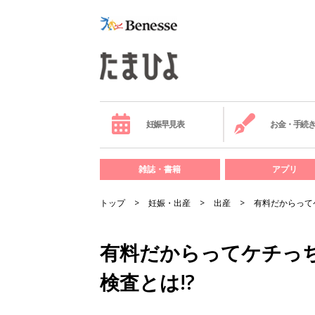
妊娠早見表
お金・手続
雑誌・書籍
アプリ
トップ
妊娠・出産
出産
有料だからって
有料だからってケチっ
検査とは!?