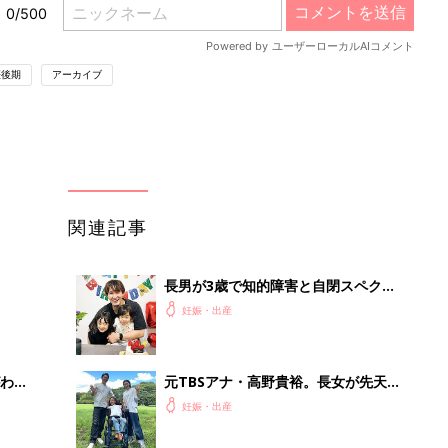
娠後期
アーカイブ
関連記事
長男が3歳で知的障害と自閉スペクト
ラム症と診断｡発達が後退して｢パパと
妊娠・出産
も言ってくれなくなり･･･｣、元プロバ
スケ選手･岡田優介
わか
元TBSアナ・高野貴裕。長女が先天性
まご
ミオパチーと診断。「どうしてうちの
妊娠・出産
子が…」と悔しい思いも。だからこ
そ、娘との時間を全力で楽しみたい