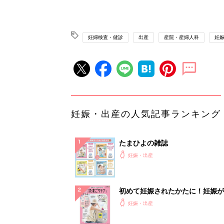
妊婦検査・健診
出産
産院・産婦人科
妊
妊娠・出産の人気記事ランキング
たまひよの雑誌
妊娠・出産
初めて妊娠されたかたに！妊娠が
ったら最初に読む本『初めてのた
妊娠・出産
クラブ 夏号』