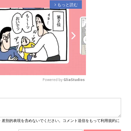
もっと読む
arrow_forward_ios
Powered by 
GliaStudios
M
u
t
e