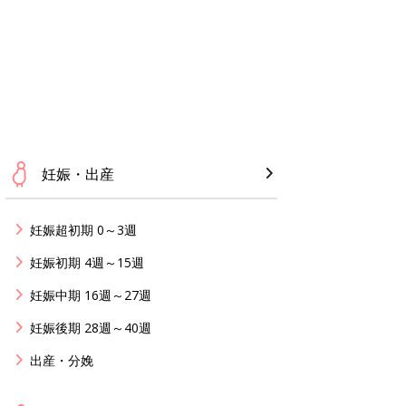
妊娠・出産
妊娠超初期 0～3週
妊娠初期 4週～15週
妊娠中期 16週～27週
妊娠後期 28週～40週
出産・分娩