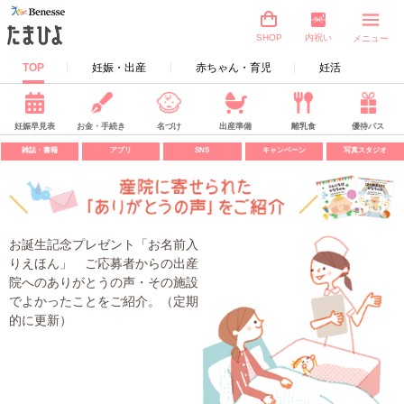
内祝い
SHOP
メニュー
TOP
妊娠・出産
赤ちゃん・育児
妊活
妊娠早見表
お金・手続き
名づけ
出産準備
離乳食
優待パス
雑誌・書籍
アプリ
SNS
キャンペーン
写真スタジオ
お誕生記念プレゼント「お名前入
りえほん」 ご応募者からの出産
院へのありがとうの声・その施設
でよかったことをご紹介。（定期
的に更新）