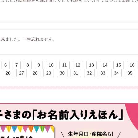
しましたが助産師さん達が優しくとても頼もしい方々で安心して出産で
出来ました。一生忘れません。
6
7
8
9
10
11
12
13
14
15
16
26
27
28
29
30
31
32
33
34
35