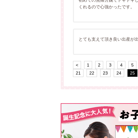
初めての無痛分娩でドキドキ
くれるので心強かったです。
とても支えて頂き良い出産が
<
1
2
3
4
5
21
22
23
24
25