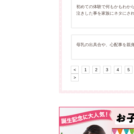
初めての体験で何もかもわか
泣きした事を家族にネタにさ
母乳の出具合や、心配事を親
<
1
2
3
4
5
>