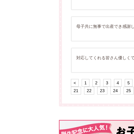
母子共に無事で出産でき感謝
対応してくれる皆さん優しく
<
1
2
3
4
5
21
22
23
24
25