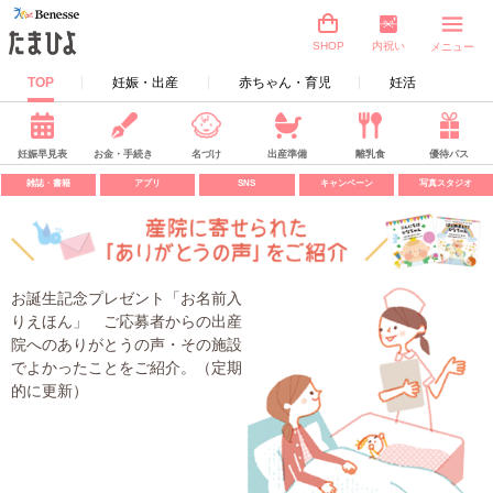
内祝い
SHOP
メニュー
TOP
妊娠・出産
赤ちゃん・育児
妊活
妊娠早見表
お金・手続き
名づけ
出産準備
離乳食
優待パス
雑誌・書籍
アプリ
SNS
キャンペーン
写真スタジオ
お誕生記念プレゼント「お名前入
りえほん」 ご応募者からの出産
院へのありがとうの声・その施設
でよかったことをご紹介。（定期
的に更新）