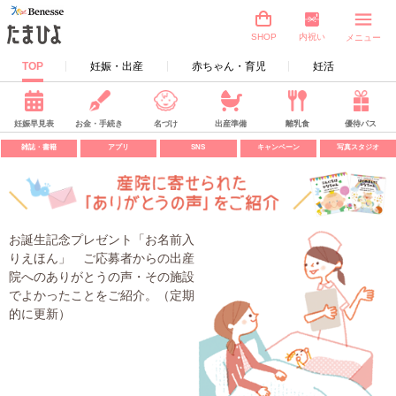
内祝い
SHOP
メニュー
TOP
妊娠・出産
赤ちゃん・育児
妊活
妊娠早見表
お金・手続き
名づけ
出産準備
離乳食
優待パス
雑誌・書籍
アプリ
SNS
キャンペーン
写真スタジオ
お誕生記念プレゼント「お名前入
りえほん」 ご応募者からの出産
院へのありがとうの声・その施設
でよかったことをご紹介。（定期
的に更新）