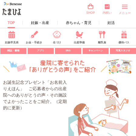
内祝い
SHOP
メニュー
TOP
妊娠・出産
赤ちゃん・育児
妊活
妊娠早見表
お金・手続き
名づけ
出産準備
離乳食
優待パス
雑誌・書籍
アプリ
SNS
キャンペーン
写真スタジオ
お誕生記念プレゼント「お名前入
りえほん」 ご応募者からの出産
院へのありがとうの声・その施設
でよかったことをご紹介。（定期
的に更新）