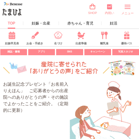
内祝い
SHOP
メニュー
TOP
妊娠・出産
赤ちゃん・育児
妊活
妊娠早見表
お金・手続き
名づけ
出産準備
離乳食
優待パス
雑誌・書籍
アプリ
SNS
キャンペーン
写真スタジオ
お誕生記念プレゼント「お名前入
りえほん」 ご応募者からの出産
院へのありがとうの声・その施設
でよかったことをご紹介。（定期
的に更新）