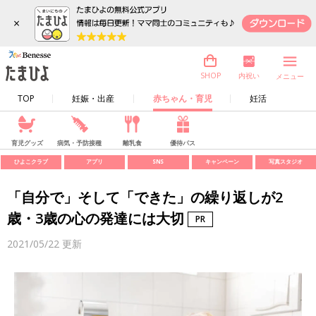
×
内祝い
SHOP
メニュー
TOP
妊娠・出産
赤ちゃん・育児
妊活
育児グッズ
病気・予防接種
離乳食
優待パス
ひよこクラブ
アプリ
SNS
キャンペーン
写真スタジオ
「自分で」そして「できた」の繰り返しが2
歳・3歳の心の発達には大切
2021/05/22
更新