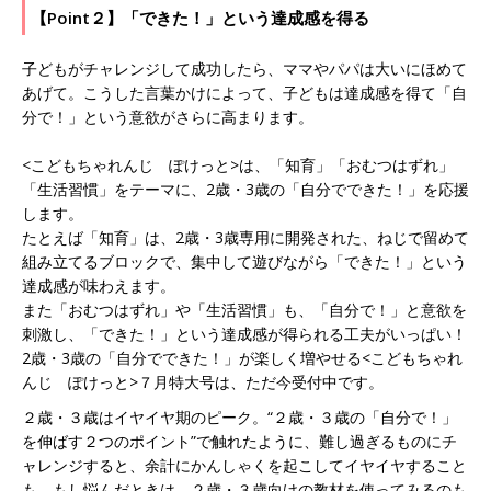
【Point２】「できた！」という達成感を得る
子どもがチャレンジして成功したら、ママやパパは大いにほめて
あげて。こうした言葉かけによって、子どもは達成感を得て「自
分で！」という意欲がさらに高まります。
<こどもちゃれんじ ぽけっと>は、「知育」「おむつはずれ」
「生活習慣」をテーマに、2歳・3歳の「自分でできた！」を応援
します。
たとえば「知育」は、2歳・3歳専用に開発された、ねじで留めて
組み立てるブロックで、集中して遊びながら「できた！」という
達成感が味わえます。
また「おむつはずれ」や「生活習慣」も、「自分で！」と意欲を
刺激し、「できた！」という達成感が得られる工夫がいっぱい！
2歳・3歳の「自分でできた！」が楽しく増やせる<こどもちゃれ
んじ ぽけっと>７月特大号は、ただ今受付中です。
２歳・３歳はイヤイヤ期のピーク。“２歳・３歳の「自分で！」
を伸ばす２つのポイント”で触れたように、難し過ぎるものにチ
ャレンジすると、余計にかんしゃくを起こしてイヤイヤすること
も。もし悩んだときは、２歳・３歳向けの教材を使ってみるのも