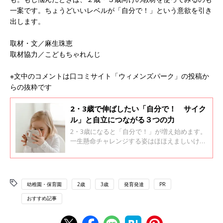
一案です。ちょうどいいレベルが「自分で！」という意欲を引き
出します。
取材・文／麻生珠恵
取材協力／こどもちゃれんじ
※文中のコメントは口コミサイト「ウィメンズパーク」の投稿か
らの抜粋です
2・3歳で伸ばしたい「自分で！ サイク
ル」と自立につながる３つの力
2・3歳になると「自分で！」が増え始めます。
一生懸命チャレンジする姿はほほえましいけれ
ど、うまくできずに泣いたり、ママやパパが手
伝うと怒ったり…。かかわり方に悩んでいるマ
マやパパも多いのではないしょうか。しかし
2・3歳の「自分で！」は、自立の第一歩。上手
幼稚園・保育園
2歳
3歳
発育発達
PR
につき合うコツを考えてみませんか。
おすすめ記事