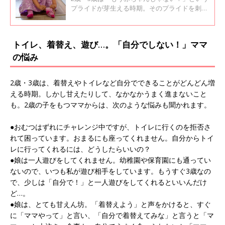
プライドが芽生える時期。そのプライドを刺激
してあげると、自分でできることがどんどん増
えていきます。2歳・3歳になったら、子どもと
のかかわり方を見直して、成長を後押ししてあ
トイレ、着替え、遊び…。「自分でしない！」ママ
げませんか。
の悩み
2歳・3歳は、着替えやトイレなど自分でできることがどんどん増
える時期。しかし甘えたりして、なかなかうまく進まないこと
も。2歳の子をもつママからは、次のような悩みも聞かれます。
●おむつはずれにチャレンジ中ですが、トイレに行くのを拒否さ
れて困っています。おまるにも座ってくれません。自分からトイ
レに行ってくれるには、どうしたらいいの？
●娘は一人遊びをしてくれません。幼稚園や保育園にも通ってい
ないので、いつも私が遊び相手をしています。もうすぐ3歳なの
で、少しは「自分で！」と一人遊びをしてくれるといいんだけ
ど…。
●娘は、とても甘えん坊。「着替えよう」と声をかけると、すぐ
に「ママやって」と言い、「自分で着替えてみな」と言うと「マ