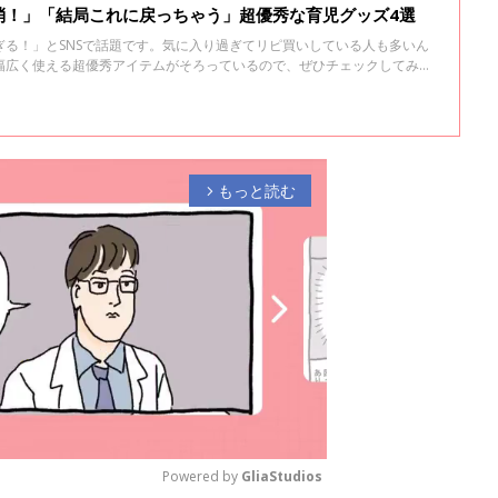
消！」「結局これに戻っちゃう」超優秀な育児グッズ4選
ぎる！」とSNSで話題です。気に入り過ぎてリピ買いしている人も多いん
幅広く使える超優秀アイテムがそろっているので、ぜひチェックしてみて
もっと読む
arrow_forward_ios
Powered by 
GliaStudios