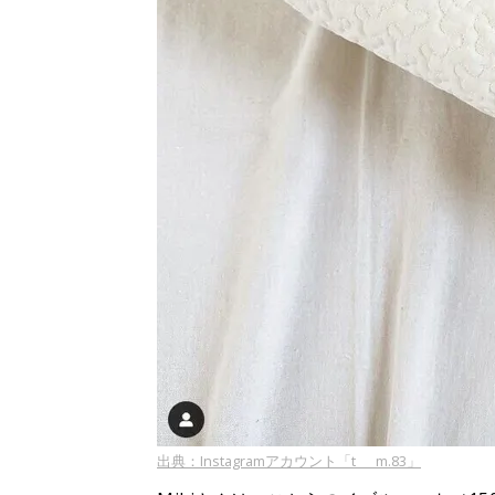
出典：Instagramアカウント「t___m.83」