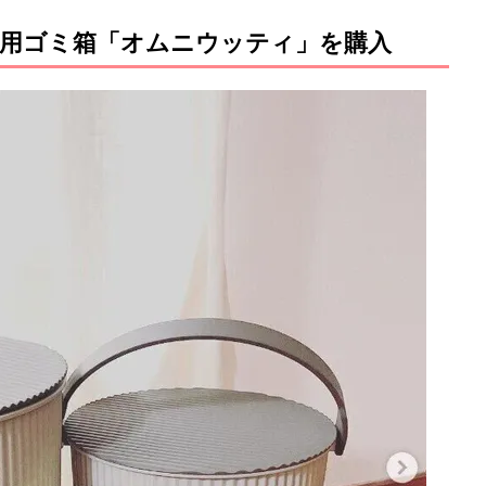
用ゴミ箱「オムニウッティ」を購入
M
u
t
e