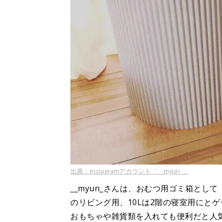
出典：Instagramアカウント「__myun_」
__myun_さんは、おむつ用ゴミ箱とし
のリビング用、10Lは2階の寝室用にと
おもちゃや雑貨類を入れても便利だと人