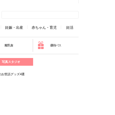
妊娠・出産
赤ちゃん・育児
妊活
離乳食
優待パス
写真スタジオ
のお世話グッズ4選