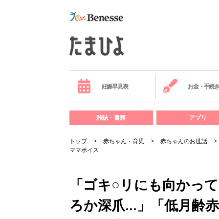
妊娠早見表
お金・手続
雑誌・書籍
アプリ
トップ
赤ちゃん・育児
赤ちゃんのお世話
ママボイス
「ゴキ○リにも向かっ
ろか深爪…」「低月齢