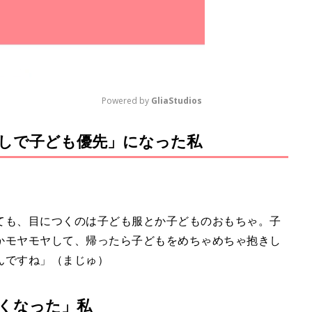
Powered by 
GliaStudios
しで子ども優先」になった私
M
u
t
e
ても、目につくのは子ども服とか子どものおもちゃ。子
かモヤモヤして、帰ったら子どもをめちゃめちゃ抱きし
んですね」（まじゅ）
くなった」私