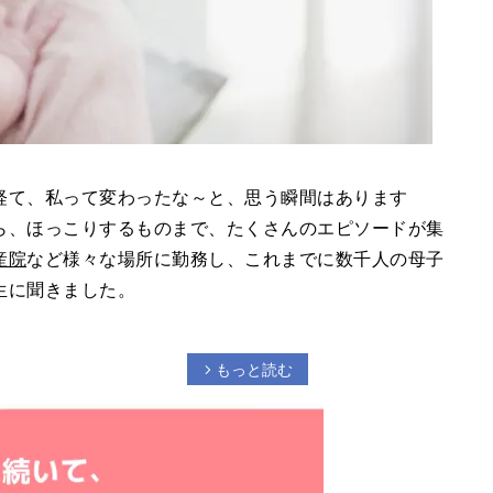
経て、私って変わったな～と、思う瞬間はあります
ら、ほっこりするものまで、たくさんのエピソードが集
産院
など様々な場所に勤務し、これまでに数千人の母子
生に聞きました。
もっと読む
arrow_forward_ios