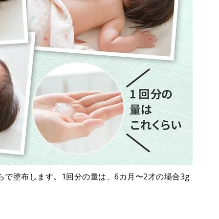
らで塗布します。1回分の量は、6カ月〜2才の場合3g