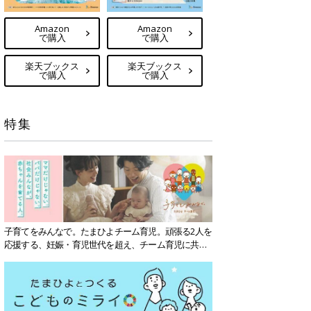
Amazon
Amazon
で購入
で購入
楽天ブックス
楽天ブックス
で購入
で購入
特集
子育てをみんなで。たまひよチーム育児。頑張る2人を
応援する、妊娠・育児世代を超え、チーム育児に共感
する社会を目指していきます。