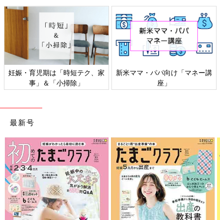
妊娠・育児期は「時短テク、家
新米ママ・パパ向け「マネー講
事」＆「小掃除」
座」
最新号