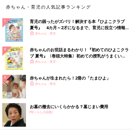
きました。
赤ちゃん・育児の人気記事ランキング
育児の困ったがズバリ！解決する本『ひよこクラブ
次回はきっぱり断って
夏号』 4カ月～2才になるまで、育児に役立つ情報が
いっぱい！
赤ちゃん・育児
「『パンは買い置きがあるので』かな。そして『いいね！』は、
もうしない」
赤ちゃんのお世話まるわかり！『初めてのひよこクラ
ブ 夏号』〈巻頭大特集〉初めての授乳がうまくい
「『それって販売？ 』と、何気なく聞く。勇気がないときは
く！ おっぱい・ミルクの基本と夏のトラブル 解決テ
赤ちゃん・育児
『買い置きあるから他の人にどうぞ』って断るといいかなあ」
ク
「『夫が衛生面を心配しててもう買ってあげられないの、ごめん
赤ちゃんが生まれたら！2冊の「たまひよ」
ね』かな」
赤ちゃん・育児
「『私も煮物たくさん作ったから持って行きたいの！ 』と、言
って反応を見てみたらどうかな」
お墓の撤去にいくらかかる？墓じまい費用
PR(くらしの話題)
「みなさん、共感してくださりありがとうございます。なんだか
落ち込んでいましたが、吹き飛びました（笑）
お察しの通り、断れない性格です。次回もありそうなので、断り