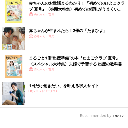
赤ちゃんのお世話まるわかり！『初めてのひよこクラ
ブ 夏号』〈巻頭大特集〉初めての授乳がうまくい
く！ おっぱい・ミルクの基本と夏のトラブル 解決テ
赤ちゃん・育児
ク
赤ちゃんが生まれたら！2冊の「たまひよ」
赤ちゃん・育児
まるごと1冊“出産準備”の本『たまごクラブ 夏号』
〈スペシャル大特集〉夫婦で予習する 出産の教科書
赤ちゃん・育児
1日だけ働きたい、を叶える求人サイト
PR(ショットワークス)
Recommended by