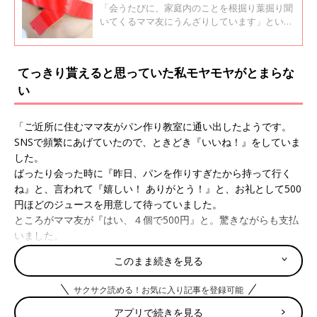
友への断り方、ママたちの声
「会うたびに、家庭内のことを根掘り葉掘り聞
いてくるママ友にうんざりしています」という
声が、口コミサイト「ウィメンズパーク」に寄
せられました。ママ友に限らず親戚、同僚など
詮索好きさんはどこにでもいるようで、経験者
てっきり貰えると思っていた私モヤモヤがとまらな
の声が集まりました。
い
「ご近所に住むママ友がパン作り教室に通い出したようです。
SNSで頻繁にあげていたので、ときどき『いいね！』をしていま
した。
ばったり会った時に『昨日、パンを作りすぎたから持って行く
ね』と、言われて『嬉しい！ ありがとう！』と、お礼として500
円ほどのジュースを用意して待っていました。
ところがママ友が『はい、４個で500円』と。驚きながらも支払
いました。
たった500円だけど、余ったパンを押し売られた感じでモヤモ
このまま続きを見る
ヤ。『嬉しい！』と、喜んだことも恥ずかしい。
というか、普通は販売するなら事前に言いませんか？ お礼のジ
サクサク読める！お気に入り記事を登録可能
ュースを渡せなかった私は心狭いですか？」
アプリで続きを見る
という投稿主さんの愚痴のような投稿は大反響。100％「そのマ