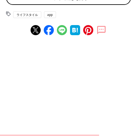
マ友、強烈すぎる」と、同情する声でした。
ライフスタイル
app
「え？ え？ 素人が作ったパンでしょ？ しかも500円？ パン屋で
も翌日のパンは半額だから……ちょっとないかな」
「その言い方ならもらえると思いますよ。しかも食べきれなくて
余ったパン。ジュース渡さなくてグッジョブな気がします」
「最悪です。が、今回は勉強代として封印。500円で要注意人物
と認定できてよかったです。そう思えば安いかもです」
「強烈ですね。面白すぎて私なら『いいネタもらっちゃった』
と、周囲に話しまくるわ（笑） それくらいしてもバチ当たらな
いかも」
「私もパン教室通っているけど、売ろうなんて微塵も思わない
し、値段も高すぎていろんな意味でありえません。
それにパンを販売するには、保健所の許可とか必要なのでは？」
なかには次回同じことがあったときの 断り方を伝授する声も届