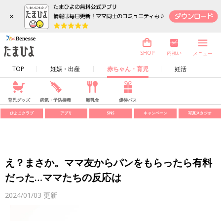
×
内祝い
SHOP
メニュー
TOP
妊娠・出産
赤ちゃん・育児
妊活
育児グッズ
病気・予防接種
離乳食
優待パス
ひよこクラブ
アプリ
SNS
キャンペーン
写真スタジオ
え？まさか。ママ友からパンをもらったら有料
だった…ママたちの反応は
2024/01/03
更新