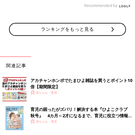
方を参考にして練習しておきます。
Recommended by
ママ友だし、ご近所だし、穏便にすませたいところではあります
が、心構えしておきたいです」
ランキングをもっと見る
と、投稿主さんは〆ました。
文／和兎 尊美
※文中のコメントは「ウィメンズパーク」（2022年2月終了）の
関連記事
投稿を再編集したものです。
※記事の内容は記事執筆当時の情報であり、現在と異なる場合が
アカチャンホンポでたまひよ雑誌を買うとポイント10
あります。
倍【期間限定】
赤ちゃん・育児
育児の困ったがズバリ！解決する本『ひよこクラブ
秋号』 4カ月～2才になるまで、育児に役立つ情報が
いっぱい！
赤ちゃん・育児