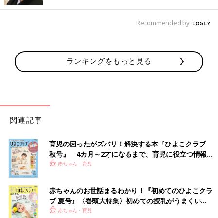
り後から読みたくなって後悔しました」（かず）
「小説です。以前何度も読んで『もういいかな？』って思って捨
Recommended by
てたんですが、日が経って『また読みたいなぁ～』って思うと中
古屋さんにも並んでなくて…後悔です」（ちぃ）
ランキングをもっと見る
「ピアノと楽譜。結婚を機に片付けてしまったけど、今こそ子ど
もと一緒に弾けたかも…」（つむ）
捨てたからといって、決して取り返しのつかないこ
とにはならない
関連記事
捨てて後悔したものの経験談では「なるほど…」と思うものがず
育児の困ったがズバリ！解決する本『ひよこクラブ
らりと並びました。そこで、断捨離®アンバサダーの川畑のぶこ
秋号』 4カ月～2才になるまで、育児に役立つ情報が
さんに、後悔せずにすむようなものの手放し方や後悔したときの
いっぱい！
赤ちゃん・育児
自分の気持ちとの向き合い方について聞いてみました。
「後悔先に立たずとはよく言ったもので、みなさんのコメントに
赤ちゃんのお世話まるわかり！『初めてのひよこクラ
『うんうん、そうそう』と頷いてしまいます。
ブ 夏号』〈巻頭大特集〉初めての授乳がうまくい
く！ おっぱい・ミルクの基本と夏のトラブル 解決テ
赤ちゃん・育児