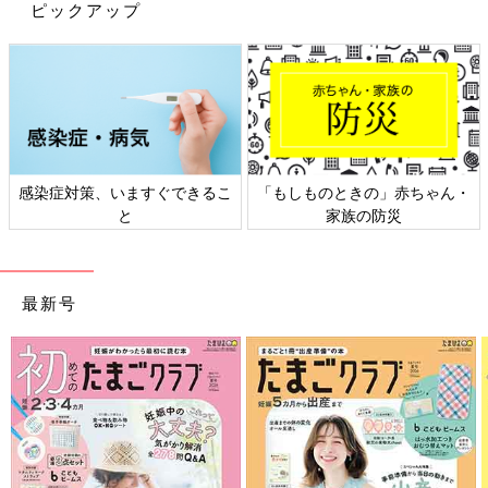
ピックアップ
ますが、思い出のものは何より心や記憶という収納スペースにし
まっておくことができるということも忘れないでほしいです。
ものでとっておかなければ忘れてしまうような思い出は、もしか
したら、さほど重要なものではないのかもしれません。
私たちにはイマジネーションというすばらしい能力が備わってい
ます。ものがなくても記憶をたどることで、あたかもそれらに触
感染症対策、いますぐできるこ
「もしものときの」赤ちゃん・
れているような体験もできます。
と
家族の防災
後悔のない人生というのはありません。たとえ捨てずにとってお
いたとしても、スペースを無駄にしていることを後悔することも
あるわけです。
最新号
私たちは失敗を免れない存在ですし、つねにそこから新たな学び
をもって前進できます。
できることはその時点での最善をつくすことのみです。多少の損
失があったとしても、その分、空間のゆとりやすがすがしさは確
保できたし、決して取り返しのつかないことにはならないこと、