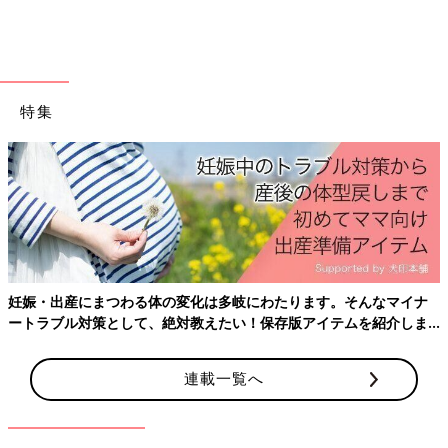
金融機関の書類も署名や捺印のある契約書など原本は当然のこと
ながらとっておく必要のあるものですが、説明書などはネットで
確認したり、後から取り寄せたりすることもできます。
思い出のものは捨てにくいですし、捨てた後に後悔しやすいもの
特集
ですね。
写真については、印刷したものはかさばったり劣化したりするの
で、デジタルデータでとっておけば保管が楽です。
古いアルバムや印刷された写真をデジタル化してくれるサービス
もたくさんありますので、自身でスキャンするのが手間な人はリ
ーズナブルなサービスを利用するのもよいでしょう。
子どもの作品や思い出、思い入れのある衣類なども、同様に写真
妊娠・出産にまつわる体の変化は多岐にわたります。そんなマイナ
で撮ってデジタル保存しておくのもひとつです。服は人形サイズ
ートラブル対策として、絶対教えたい！保存版アイテムを紹介しま
のものにリフォームしたり、その布でマスコットをつくるなどし
す。
て、それらに触れることで思い出に浸ることもできます。
たとえばランドセルの皮を再利用してミニチュアランドセルと財
連載一覧へ
布や筆箱などの革製品に変えるサービスを利用する人もいます。
このようにスペースを多く使わずに保管する方法はいくつかあり