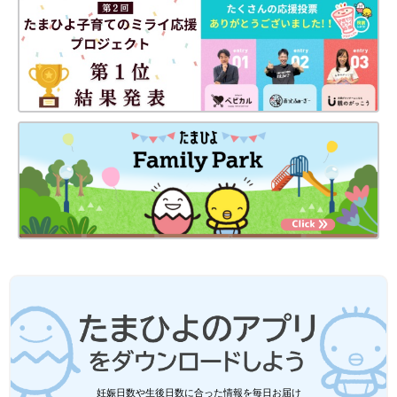
PROFILE）
心理療法家、断捨離®アンバサダー。米国マサチューセッツ州エ
ンディコットカレッジ卒（AA）後、経営コンサルティング会
社、貿易会社勤務を経て、通訳・コーディネーターとして活動。
2002年に日本帰国後、複数の医療機関において、メンタルケ
ア、心の悩みやストレスを抱える人々に対して日々カウンセリン
グを行う。また片付けを通した心と気持ちの整え方などのセミナ
ーなども行う。著書に、『「心のガラクタ」を捨てる生き方:
「自分は自分」と言い切る強さをつくる本』（三笠書房）、『モ
ノを捨てればうまくいく 断捨離のすすめ』（同文館出版）など
がある。
※文中のコメントは「たまひよ」アプリユーザーから集めた体験
談を再編集したものです。
※記事の内容は2024年4月の情報で、現在と異なる場合がありま
す。
妊娠日数や生後日数に合った情報を毎日お届け