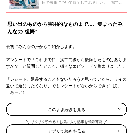
ょこちょこ派」と「まとめてやる派」の
日の家事について質問してみました。「捨てて
良かった家事」での上位は「アイロンをかけ
二極化!?
る」、「平日の料理へのこだわり」、「平日の
掃除」でした。こだわりを捨てることで気持ち
思い出のものから実用的なものまで…。集まったみ
が楽になり、子どもとの時間が増えたという母
んなの“後悔”
の声が届きました。
最初にみんなの声からご紹介します。
アンケートで「これまでに、捨てて後から後悔したものはありま
すか？」と質問したところ、様々なエピソードが集まりました。
「レシート。返品することもないだろうと思っていたら、サイズ
違いで返品したくなり、でもレシートがないからできず…涙」
（あーと）
「QUOカード残高の記載されているレシート。レシートは何も
このまま続きを見る
考えず買っですぐに破棄する癖が身についているため、いただい
たQUOカード使用時もよく確かめずにノールックで捨ててしま
サクサク読める！お気に入り記事を登録可能
う。そのため残高がわからない」（しろうさぎ）
アプリで続きを見る