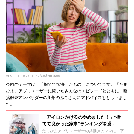
Andrii Iemelyanenko/gettyimages
今回のテーマは、「捨てて後悔したもの」についてです。「たま
ひよ」アプリユーザーに聞いたみんなのエピソードとともに、断
捨離®アンバサダーの川畑のぶこさんにアドバイスをもらいまし
た。
「アイロンかけるのやめました！」”捨
てて良かった家事”ランキングを発
表！ 共働き夫婦の家事事情は「毎日ち
たまひよアプリユーザーの共働きのママに、平