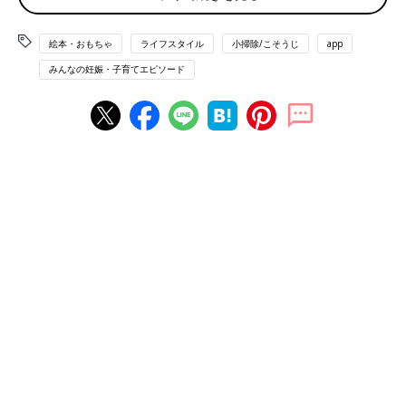
「金融機関から発行された書類で後々必要になったものがあっ
た。独身時代の写真も捨ててしまい、結婚式の準備で小さい頃の
絵本・おもちゃ
ライフスタイル
小掃除/こそうじ
app
振り返りをしたいと思っても思い出せるものがない…」（とりっ
みんなの妊娠・子育てエピソード
ぴー）
「昔の写真をほとんど処分した。普段見ないけど、やっぱり置い
ておけばよかった」（ナッツ）
「小学生のとき、親友と交換日記をしていましたが、先日その話
になったときにお互い処分してしまっていて、いろいろと思い出
したくても思い出せませんでした…」（ぽんすけ）
「洋服をかなり捨てたが、売ればよかったと後で思った」（ぽん
し）
「ハイブランドのコート。買ったものの着るタイミングを逃して
2回しか着ないまま…。年齢を重ねた今、コートを着る機会が多
いのでとっておけばよかった」（huey）
「独身時代に着ていた服を一気に処分してしまったけど、産前産