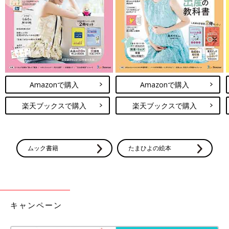
人生はそれなりに機能することも信頼してみてください」（川畑
のぶこさん）
「もう迷わない！」こんな時は捨てよ
う 服を手放すタイミング5選
お気に入りの服、着心地の良い服は少し古くな
ってもなかなか手放しづらいですよね。なかな
かのお値段だった服も同じく……。ただそうし
Amazonで購入
Amazonで購入
ているとクローゼットはパンパンに。いずれは
手放さなければならないのですが、そのタイミ
確かに、後悔のない人生を送れるわけではないので、その時々で
楽天ブックスで購入
楽天ブックスで購入
ングを掴めない人もいるのではないでしょう
最善を考えていくしかないのですね。
か。
（取材・文／橋本真理子、たまひよONLINE編集部）
川畑のぶこさん
ムック書籍
たまひよの絵本
キャンペーン