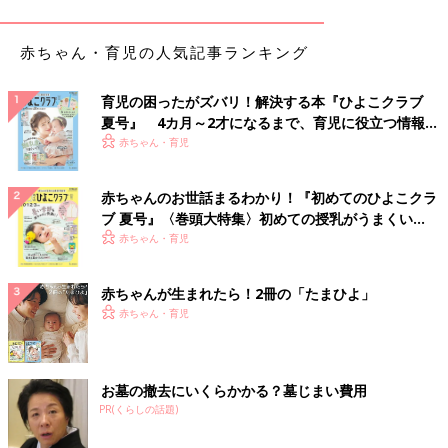
後は家にいる時間が増えて、ルームウエアになる服がいっぱいあ
ったのに捨ててしまって後悔してる」（yuki）
赤ちゃん・育児の人気記事ランキング
「息子の新生児の頃の服。あの頃の小ささはもう味わえないか
ら、せめてお洋服をとっとけばよかったなあって…」（はるマ
育児の困ったがズバリ！解決する本『ひよこクラブ
マ）
夏号』 4カ月～2才になるまで、育児に役立つ情報が
いっぱい！
赤ちゃん・育児
「小さめのカバン。子どもが生まれてから小さいカバンなんて使
わないでしょと断捨離をしたのですが、最近リュック+小さいカ
赤ちゃんのお世話まるわかり！『初めてのひよこクラ
バンで外出してるので、あのときのカバン、ちょうどよかったの
ブ 夏号』〈巻頭大特集〉初めての授乳がうまくい
にって思いながら同じようなカバンを購入しました」（maa）
く！ おっぱい・ミルクの基本と夏のトラブル 解決テ
赤ちゃん・育児
ク
「子どもの創作物。手形を使ったものなどは、とっておけばよか
赤ちゃんが生まれたら！2冊の「たまひよ」
った…と後悔」（コウノトリ）
赤ちゃん・育児
「ずっととっておいていた幼少期のおもちゃ。５年前に実家の引
越しの際にすべて処分したけれど、娘が２年前に生まれ、きっと
喜んだだろうなぁと捨てたことを後悔」（yuuukamama）
お墓の撤去にいくらかかる？墓じまい費用
PR(くらしの話題)
「『もう読まないかな』と思った漫画を処分しましたが、やっぱ