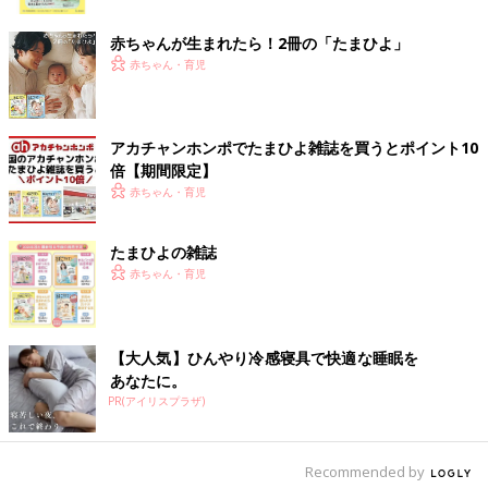
ク
まず、後悔するものには単純に誤って捨ててしまったものと、熟
考した結果手放したのに後から必要と感じたものがあると思いま
赤ちゃんが生まれたら！2冊の「たまひよ」
す。
赤ちゃん・育児
単純に誤って捨ててしまったものは、いうまでもなく、その反省
を活かして次回は捨てずにとっておけばよいですし、購入できる
アカチャンホンポでたまひよ雑誌を買うとポイント10
ものは決して取り返しがつかなくなったわけではありませんから
倍【期間限定】
学びの機会ととらえてください。
赤ちゃん・育児
ただし、不安だからとすべてを取っておくと、整理がつかなくな
り、大事なものが不要なものに埋もれて見つからなくなるリスク
たまひよの雑誌
も増えますから、やはり常に取捨選択は必要です。
赤ちゃん・育児
レシートの断捨離なら、たとえば私の場合は個人事業主なので、
スーパーやコンビニのレシートはお店のゴミ箱で即捨てますが、
【大人気】ひんやり冷感寝具で快適な睡眠を
確定申告
で必要な経費関係はとっておきます。
あなたに。
買い物で返品の可能性のあるレシートであれば、クーリングオフ
PR(アイリスプラザ)
期間はとっておくことが賢明ということになりますね。
ポイント残高は紙でとっておかずとも、その場で確認してから捨
てる習慣をつけることができます。
Recommended by