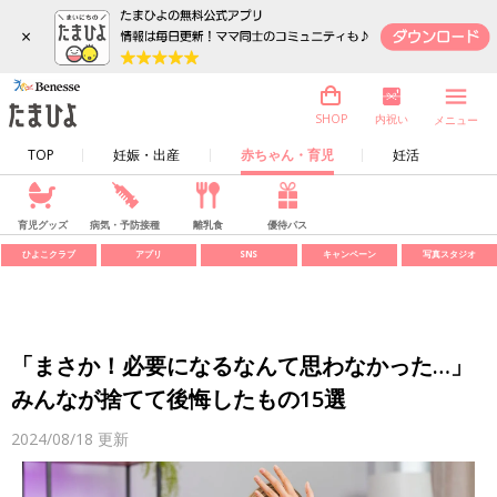
×
内祝い
SHOP
メニュー
TOP
妊娠・出産
赤ちゃん・育児
妊活
育児グッズ
病気・予防接種
離乳食
優待パス
ひよこクラブ
アプリ
SNS
キャンペーン
写真スタジオ
「まさか！必要になるなんて思わなかった…」
みんなが捨てて後悔したもの15選
2024/08/18
更新