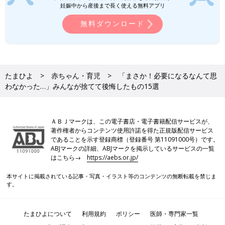
妊娠中から産後まで長く使える無料アプリ
無料ダウンロード
たまひよ
赤ちゃん・育児
「まさか！必要になるなんて思
わなかった…」みんなが捨てて後悔したもの15選
ＡＢＪマークは、この電子書店・電子書籍配信サービスが、
著作権者からコンテンツ使用許諾を得た正規版配信サービス
であることを示す登録商標（登録番号 第11091000号）です。
ABJマークの詳細、ABJマークを掲示しているサービスの一覧
はこちら→
https://aebs.or.jp/
本サイトに掲載されている記事・写真・イラスト等のコンテンツの無断転載を禁じま
す。
たまひよについて
利用規約
ポリシー
医師・専門家一覧