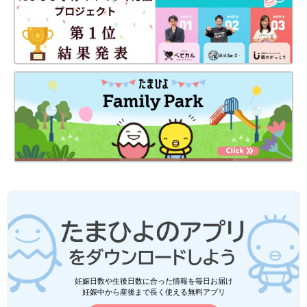
この投稿をInstagramで見る
にいどゆうさん(@ineedyou31219)がシェアした投稿
-
2019年 5月月12日午後10時02分PDT
＊画像の▶︎を押すと続きが見られます。
健診や公園の外遊びなどは、他の子と触れ合える良い機会になり
妊娠日数や生後日数に合った情報を毎日お届け
妊娠中から産後まで長く使える無料アプリ
ます。そんな時にわが子の成長に遅れを感じるとつい不安になっ