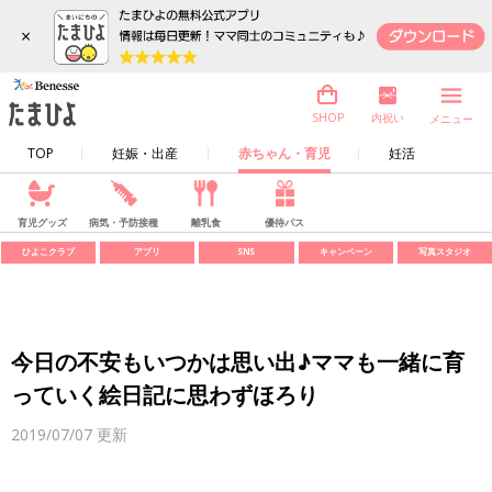
×
内祝い
SHOP
メニュー
TOP
妊娠・出産
赤ちゃん・育児
妊活
育児グッズ
病気・予防接種
離乳食
優待パス
ひよこクラブ
アプリ
SNS
キャンペーン
写真スタジオ
今日の不安もいつかは思い出♪ママも一緒に育
っていく絵日記に思わずほろり
2019/07/07
更新