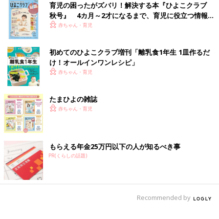
育児の困ったがズバリ！解決する本『ひよこクラブ
秋号』 4カ月～2才になるまで、育児に役立つ情報が
いっぱい！
赤ちゃん・育児
初めてのひよこクラブ増刊「離乳食1年生 1皿作るだ
け！オールインワン​レシピ」
赤ちゃん・育児
たまひよの雑誌
赤ちゃん・育児
もらえる年金25万円以下の人が知るべき事
この投稿をInstagramで見る
PR(くらしの話題)
Recommended by