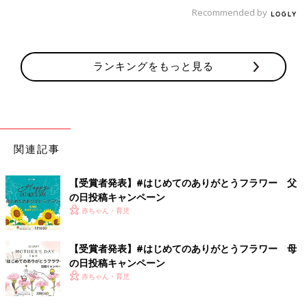
Recommended by
ランキングをもっと見る
にいどゆうさん(@ineedyou31219)がシェアした投稿
-
2019年 5月月15日午後10時55分PDT
関連記事
＊画像の▶︎を押すと続きが見られます。
【受賞者発表】#はじめてのありがとうフラワー 父
の日投稿キャンペーン
大きくなるにつれて周りの人のまねをし始める子は多いものです
赤ちゃん・育児
よね。「こんなところも見られていたとは」と思ってしまうほ
ど、日常を切り取ったものまねにドキリとさせられることもあり
【受賞者発表】#はじめてのありがとうフラワー 母
ます。こちらはそんなかわいらしくも鋭いものまねエピソードの
の日投稿キャンペーン
ひとつ。
赤ちゃん・育児
やっと気づいてあげられたのかも