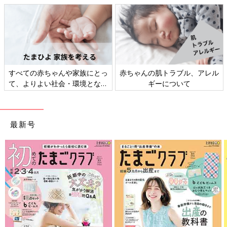
すべての赤ちゃんや家族にとっ
赤ちゃんの肌トラブル、アレル
て、よりよい社会・環境となる
ギーについて
ことをめざしてさまざまな課題
この投稿をInstagramで見る
を取材し、発信していきます
最新号
にいどゆうさん(@ineedyou31219)がシェアした投稿
-
2019年 5月月26日午後9時00分PDT