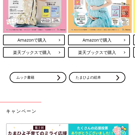
＊画像の▶︎を押すと続きが見られます。
赤ちゃんの成長は体が大きくなっていくことと合わせて、発する
言葉の変化からも感じられますよね。たとえ一言でも、意味のあ
る単語を初めて口にした日が大切な記念日になっている方も多い
Amazonで購入
Amazonで購入
のでは？息子くんの一言一言をこれからもずっと温かく見守って
いきたい……。そんなママさんの思いが感じられます。
楽天ブックスで購入
楽天ブックスで購入
世界中の誰より一等賞！
ムック書籍
たまひよの絵本
キャンペーン