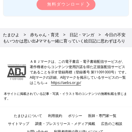
てしまいますよね。でもあまりネガティブに考えすぎなくて大丈
無料ダウンロード
夫♪世界に1つだけのわが子の個性が愛おしく思えるようにな
る、こちらの絵日記に元気をもらったという人も多いようです。
学生の頃はプロの漫画家を目指していたというにいどゆうさん。
温かいタッチで思わずうるっと来てしまうエピソードが多く、子
たまひよ
赤ちゃん・育児
日記・マンガ
今日の不安
育て真っ最中の人に癒しを与えてくれることでしょう。時に息子
もいつかは思い出♪ママも一緒に育っていく絵日記に思わずほろり
くんの絶妙な表情で大笑いもさせてくれるので、元気になりたい
時にもおすすめです♪
ＡＢＪマークは、この電子書店・電子書籍配信サービスが、
たまひよONLINEのインスタグラム（
@tamahiyo_online
）で
著作権者からコンテンツ使用許諾を得た正規版配信サービス
は、人気の妊娠・育児マンガや#たまひよマンガ で投稿されたイ
であることを示す登録商標（登録番号 第11091000号）です。
ラストをピックアップして多数紹介しています！
ABJマークの詳細、ABJマークを掲示しているサービスの一覧
みなさんからのフォロー& #たまひよマンガ での投稿もお待ちし
はこちら→
https://aebs.or.jp/
ています♪
本サイトに掲載されている記事・写真・イラスト等のコンテンツの無断転載を禁じま
（文・渡部ひより）
す。
※記事内容でご紹介している投稿、リンク先は、削除される場合
があります。あらかじめご了承ください。
たまひよについて
利用規約
ポリシー
医師・専門家一覧
※記事の内容は記載当時の情報であり、現在と異なる場合があり
サイトマップ
調査・プレスリリース・メディア掲載
広告のご相談
ます。
お問い合わせ
利用者情報の取り扱いについて