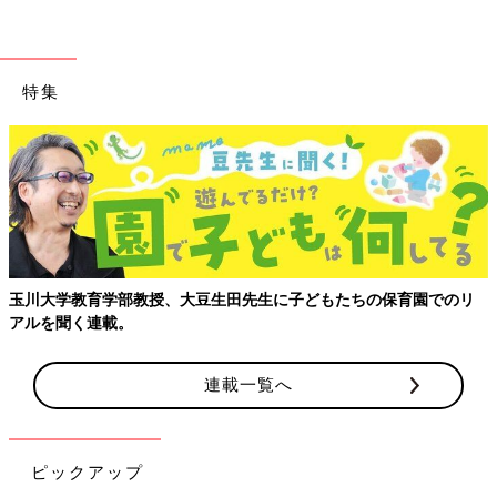
特集
にいどゆうさん(@ineedyou31219)がシェアした投稿
-
2019年 5月月5日午後11時00分PDT
＊画像の▶︎を押すと続きが見られます。
とあるメディアで紹介され、特に反響が大きかった絵日記がこち
ら。にいどゆうさんの絵日記をチェックし始めるきっかけがこの
1枚だった、という方も多いかもしれません。同時期のお子さん
を持つママから、まだ子育て経験がない人にまで感動を与えてく
玉川大学教育学部教授、大豆生田先生に子どもたちの保育園でのリ
れました。
アルを聞く連載。
どんな言葉も大切な思い出♪
連載一覧へ
ピックアップ