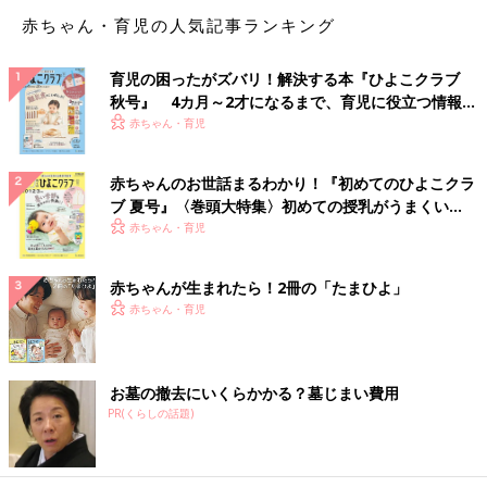
じ。息子くんは自分の声に反応するスマホの存在に気づいたので
赤ちゃん・育児の人気記事ランキング
しょう。スマホがきちんとお返事をしてくれているところには笑
ってしまいますね。
育児の困ったがズバリ！解決する本『ひよこクラブ
秋号』 4カ月～2才になるまで、育児に役立つ情報が
こんなところも見られてたのね
いっぱい！
赤ちゃん・育児
赤ちゃんのお世話まるわかり！『初めてのひよこクラ
ブ 夏号』〈巻頭大特集〉初めての授乳がうまくい
く！ おっぱい・ミルクの基本と夏のトラブル 解決テ
赤ちゃん・育児
ク
赤ちゃんが生まれたら！2冊の「たまひよ」
赤ちゃん・育児
お墓の撤去にいくらかかる？墓じまい費用
PR(くらしの話題)
この投稿をInstagramで見る