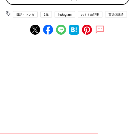
日記・マンガ
2歳
Instagram
おすすめ記事
育児体験談
この投稿をInstagramで見る
にいどゆうさん(@ineedyou31219)がシェアした投稿
-
2019年 2月月10日午後7時12分PST
＊画像の▶︎を押すと続きが見られます。
近頃「スマホ育児」について世間で取り沙汰されていますが、こ
ちらのエピソードは「デジタルネイティブ」の日常といった感