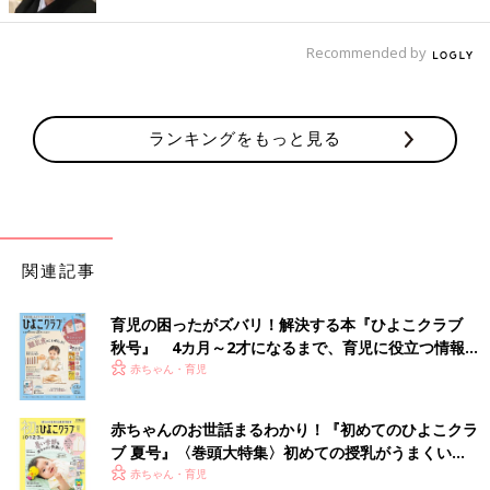
Recommended by
ランキングをもっと見る
関連記事
育児の困ったがズバリ！解決する本『ひよこクラブ
秋号』 4カ月～2才になるまで、育児に役立つ情報が
いっぱい！
赤ちゃん・育児
赤ちゃんのお世話まるわかり！『初めてのひよこクラ
ブ 夏号』〈巻頭大特集〉初めての授乳がうまくい
く！ おっぱい・ミルクの基本と夏のトラブル 解決テ
赤ちゃん・育児