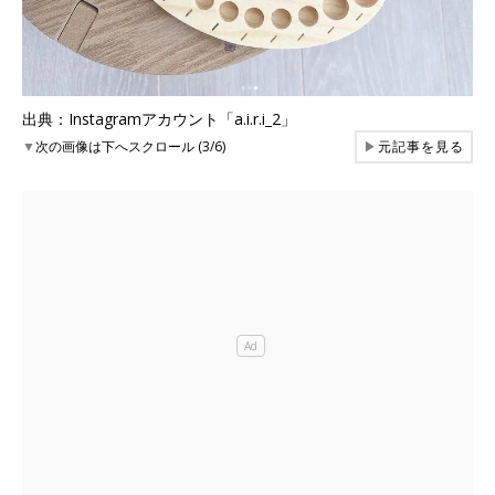
出典：Instagramアカウント「a.i.r.i_2」
▼
次の画像は下へスクロール (3/6)
▶
元記事を見る