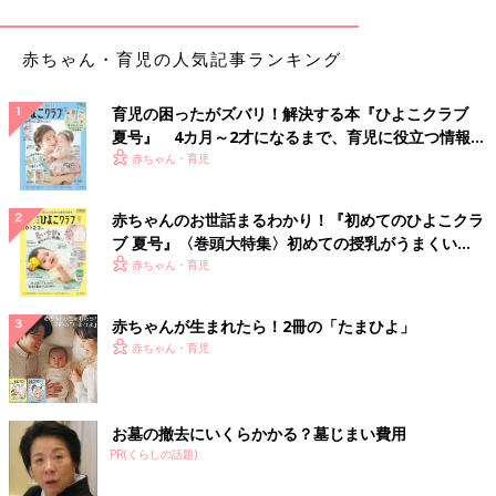
赤ちゃん・育児の人気記事ランキング
育児の困ったがズバリ！解決する本『ひよこクラブ
夏号』 4カ月～2才になるまで、育児に役立つ情報が
いっぱい！
赤ちゃん・育児
赤ちゃんのお世話まるわかり！『初めてのひよこクラ
ブ 夏号』〈巻頭大特集〉初めての授乳がうまくい
く！ おっぱい・ミルクの基本と夏のトラブル 解決テ
赤ちゃん・育児
ク
赤ちゃんが生まれたら！2冊の「たまひよ」
赤ちゃん・育児
お墓の撤去にいくらかかる？墓じまい費用
PR(くらしの話題)