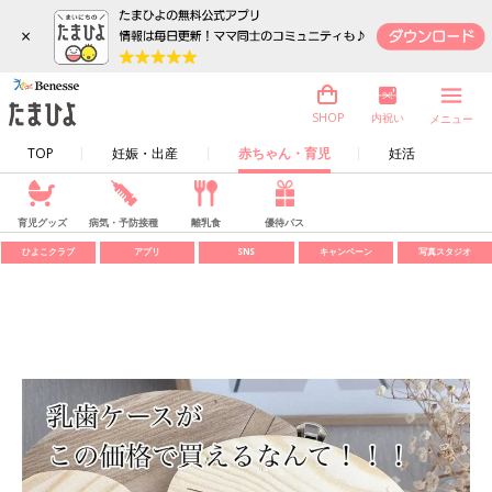
×
内祝い
SHOP
メニュー
TOP
妊娠・出産
赤ちゃん・育児
妊活
育児グッズ
病気・予防接種
離乳食
優待パス
ひよこクラブ
アプリ
SNS
キャンペーン
写真スタジオ