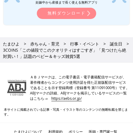
妊娠中から産後まで長く使える無料アプリ
無料ダウンロード
たまひよ
赤ちゃん・育児
行事・イベント
誕生日
3COINS「この値段でこのクオリティはすごすぎ」「見つけたら絶
対買い！」話題のベビー＆キッズ雑貨5選
ＡＢＪマークは、この電子書店・電子書籍配信サービスが、
著作権者からコンテンツ使用許諾を得た正規版配信サービス
であることを示す登録商標（登録番号 第11091000号）です。
ABJマークの詳細、ABJマークを掲示しているサービスの一覧
はこちら→
https://aebs.or.jp/
本サイトに掲載されている記事・写真・イラスト等のコンテンツの無断転載を禁じま
す。
たまひよについて
利用規約
ポリシー
医師・専門家一覧