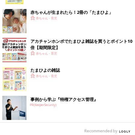
ク
赤ちゃんが生まれたら！2冊の「たまひよ」
赤ちゃん・育児
アカチャンホンポでたまひよ雑誌を買うとポイント10
倍【期間限定】
赤ちゃん・育児
たまひよの雑誌
赤ちゃん・育児
事例から学ぶ『特権アクセス管理』
PR(KeeperSecurity)
Recommended by