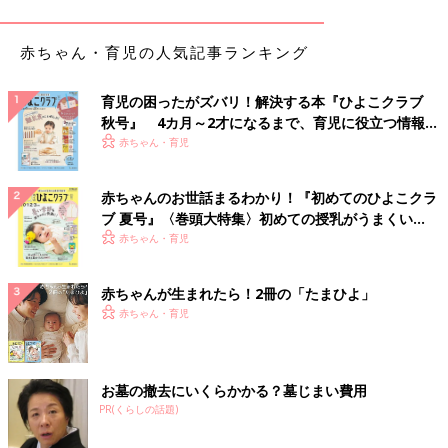
【ユニクロ】暖かいだけでなく、オシャレな着こな
赤ちゃん・育児の人気記事ランキング
しも叶う！「スウェットワイドパンツ」
育児の困ったがズバリ！解決する本『ひよこクラブ
秋号』 4カ月～2才になるまで、育児に役立つ情報が
いっぱい！
赤ちゃん・育児
赤ちゃんのお世話まるわかり！『初めてのひよこクラ
ブ 夏号』〈巻頭大特集〉初めての授乳がうまくい
く！ おっぱい・ミルクの基本と夏のトラブル 解決テ
赤ちゃん・育児
ク
赤ちゃんが生まれたら！2冊の「たまひよ」
赤ちゃん・育児
お墓の撤去にいくらかかる？墓じまい費用
PR(くらしの話題)