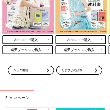
Amazonで購入
Amazonで購入
楽天ブックスで購入
楽天ブックスで購入
ムック書籍
たまひよの絵本
出典：Instagramアカウント「kao.choco」
KAORIさんは、GUにて「シャイニークルーネックカーディガ
ン」を購入。フェザーにラメをあしらった光沢素材で、着るだけ
で上品かつ華やかに仕上がります。ボタンを全部留めてトップス
にしても良いですし、ボタンを開けてもちろん羽織りにも◎。少
キャンペーン
し暑さが残る秋にはキャミや半袖と合わせ、寒くなればロンTや
タートルネックを入れればポカポカ♪ 着回しにも便利でおすすめ