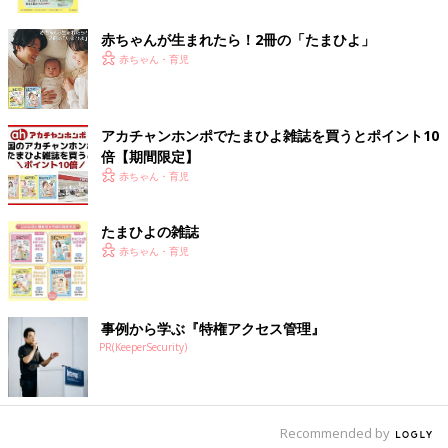
ク
赤ちゃんが生まれたら！2冊の「たまひよ」
赤ちゃん・育児
アカチャンホンポでたまひよ雑誌を買うとポイント10
倍【期間限定】
赤ちゃん・育児
たまひよの雑誌
赤ちゃん・育児
事例から学ぶ『特権アクセス管理』
PR(KeeperSecurity)
Recommended by