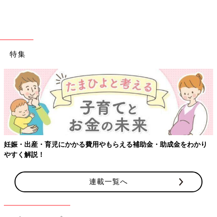
特集
出典：Instagramアカウント「maria_r_t_y」
Maria.さんは、ユニクロにて「スフレヤーンワンピース（4,990
円）」を購入。やわらかな肌ざわりでチクチクしにくい素材の
「スフレヤーン」を使用し、軽いのも特徴です。ハーフジップデ
ザインがオシャレで、インナーはタートルやロンTなど、いろん
な着こなしが楽しめるのも◎。ストレートなシルエットで、細見
妊娠・出産・育児にかかる費用やもらえる補助金・助成金をわかり
えも叶うアイテムです。
やすく解説！
【GU】きらきらのラメが上品で華やか！トップス
連載一覧へ
や羽織りにも使える「シャイニークルーネックカー
ディガン」