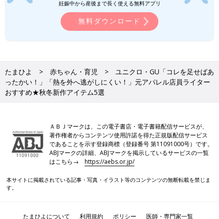
妊娠中から産後まで長く使える無料アプリ
無料ダウンロード
たまひよ
赤ちゃん・育児
ユニクロ・GU「コレを足せばあ
ったかい！」「熱を外へ逃がしにくい！」元アパレル店員ライター
おすすめ★秋冬新作アイテム5選
出典：Instagramアカウント「chiharu1978」
chiharuさんは、ユニクロにて「ナイロンフーデッドネックウォ
ーマー」を購入。まさに秋冬にイチオシのアイテムで、こちらを
ＡＢＪマークは、この電子書店・電子書籍配信サービスが、
足すだけで首元がポカポカです。ダウンとフェザーを使用し、軽
著作権者からコンテンツ使用許諾を得た正規版配信サービス
いのも特徴！重いマフラーだと肩がこる...というかたにもおすす
であることを示す登録商標（登録番号 第11091000号）です。
めです。シンプルだけど高級感のあるデザインなので、コーデの
ABJマークの詳細、ABJマークを掲示しているサービスの一覧
はこちら→
https://aebs.or.jp/
ポイントにも役立ちます♪
本サイトに掲載されている記事・写真・イラスト等のコンテンツの無断転載を禁じま
ユニクロ・GUも「秋のスタメン確
す。
定！」元アパレル店員ライターおすすめ
★今すぐ買って大正解アイテム5選
夏から秋へとお洋服を移行するとき、なにを買
えば良いか悩むことってありますよね。少し涼
たまひよについて
利用規約
ポリシー
医師・専門家一覧