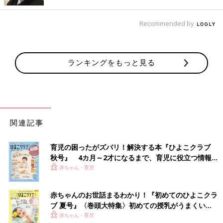
Recommended by
出典：Instagramアカウント「bb193gd」
IKUMIさんは、ユニクロの「スウェットワイドパンツ」を購入。
ランキングをもっと見る
ウエスト部分がゴムなのでラクにはけ、すそはしぼることもでき
るので熱を逃さず暖かく過ごせます。素材感もサラッとしてお
り、パジャマのような部屋着感がなく、オシャレに着こなせるの
も◎。まさに、秋冬カジュアルコーデに必須のアイテムです！
関連記事
【ユニクロ】暖かくて軽いから、秋口はサラッと着
られる「スフレヤーンワンピース（4,990円）」
育児の困ったがズバリ！解決する本『ひよこクラブ
秋号』 4カ月～2才になるまで、育児に役立つ情報が
いっぱい！
赤ちゃん・育児
赤ちゃんのお世話まるわかり！『初めてのひよこクラ
ブ 夏号』〈巻頭大特集〉初めての授乳がうまくい
く！ おっぱい・ミルクの基本と夏のトラブル 解決テ
赤ちゃん・育児