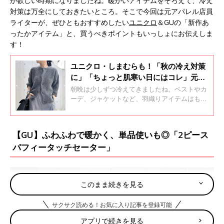
が欲しい時期になりましたね。暖かいアイテムをそろえて、冷え
対策は万全にしておきたいところ。そこで今回は元アパレル店員
ライターが、ぜひともおすすめしたい
ユニクロ
＆GUの「新作あ
ったかアイテム」と、買うべきポイントもいっしょにお伝えしま
す！
ユニクロ・しまむらも！「秋の冷え対策
に」「ちょっと肌寒い日にはコレ」元ア
パレル店員ライター激推しアイテム4選
朝晩は少しずつ冷えてきましたね。ベストやカ
ーデ、ジャケットなど、羽織りアイテムはもう
準備しましたか？シンプルなロンTやシャツに
プラスするだけでグッとおしゃれに仕上がり、
なにより暖かく過ごせるのでそろえておきたい
【GU】ふわふわで暖かく、単品使いも◎「2ピース
ところ。今回は元アパレル店員ライターが、ぜ
パフィータッチセーター」
ひともおすすめしたい「冷え対策アイテム」
と、おすすめのポイントや着方もいっしょにお
伝えします！
このまま続きを見る
サクサク読める！お気に入り記事を登録可能
アプリで続きを見る