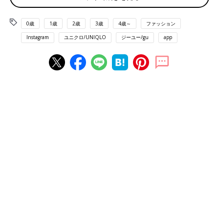
0歳
1歳
2歳
3歳
4歳～
ファッション
Instagram
ユニクロ/UNIQLO
ジーユー/gu
app
出典：Instagramアカウント「mignonne_rika」
rikaさんは、
GU
にて「2ピースパフィータッチセーター」を購
入。こちらはふわふわ素材のクロップドセーターとビスチェがセ
ットになっており、それぞれ単品としても使いやすく、秋冬のレ
イヤードにも役立ちます♪ ⁡ビスチェは一枚で着て、秋には軽い羽
織りを加えてもOK！セットで着るとぬくぬくと暖かいので、ま
さにこれからの時期に活躍しますね。