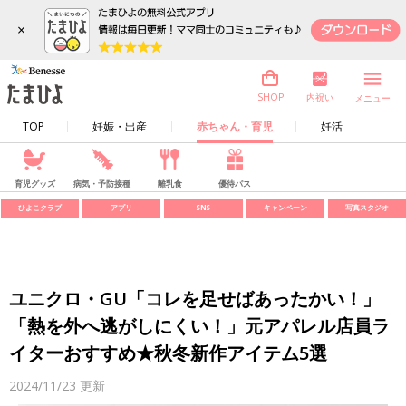
×
内祝い
SHOP
メニュー
TOP
妊娠・出産
赤ちゃん・育児
妊活
育児グッズ
病気・予防接種
離乳食
優待パス
ひよこクラブ
アプリ
SNS
キャンペーン
写真スタジオ
ユニクロ・GU「コレを足せばあったかい！」
「熱を外へ逃がしにくい！」元アパレル店員ラ
イターおすすめ★秋冬新作アイテム5選
2024/11/23
更新