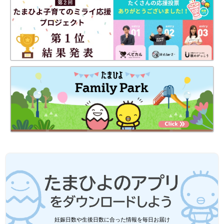
医師から『ほとんどの子が1年以内に亡くなる』と告げられ、信じられない気持ち
に。
こども病院で再び検査をしたところ、沙紀ちゃんは脳腫瘍の疑い
があると言われて、病変の一部をとって、顕微鏡で詳しく調べる
ために生検手術をすることに。また髄液の循環がうまくいかず、
脳室内に髄液がたまり、脳を圧迫する水頭症ということもわか
り、生検手術の前に第三脳室底開窓術という水頭症の手術も行う
ことになりました。
「水頭症は、頭が大きくなる特徴がありますが、私は気づきませ
んでした。先天性ではなかったので、症状が顕著でなかったのか
もしれません。思い返すと、自転車用のヘルメットがきついか
な？ と思ったことはありましたが、まさか水頭症になっている
妊娠日数や生後日数に合った情報を毎日お届け
とは思いませんでした。