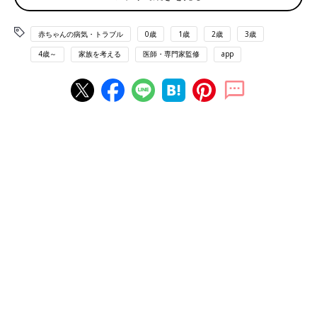
赤ちゃんの病気・トラブル
0歳
1歳
2歳
3歳
4歳～
家族を考える
医師・専門家監修
app
ごっご遊びに夢中な沙紀ちゃん。
沙紀ちゃんは、理絵さんが32歳のときに誕生しました。
「妊娠経過は順調で、
妊婦健診
で『多分、女の子だろう』と言わ
れていて、会えるのを楽しみに待っていました。予定日は、12月
24日のクリスマスイブ。その日は私たち夫婦の結婚記念日だった
ので、予定日に生まれてくれたらうれしいなと思っていました」
（理絵さん）
沙紀ちゃんが生まれたのは、予定日から3日過ぎた12月27日でし
た。