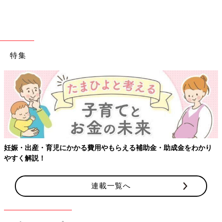
特集
妊娠・出産・育児にかかる費用やもらえる補助金・助成金をわかり
やすく解説！
外遊びが大好きで活発な沙紀ちゃん。
連載一覧へ
理絵さんが沙紀ちゃんの様子に違和感を感じ始めたのは、4歳の
秋です。
「最初は、転びやすくなった？ 少し太ってきたかな？と思った