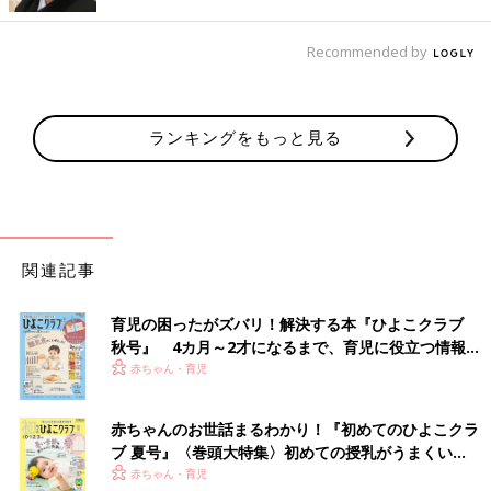
Recommended by
ランキングをもっと見る
関連記事
沙紀ちゃんと長男は、自然の中で遊ぶことが大好き。
育児の困ったがズバリ！解決する本『ひよこクラブ
秋号』 4カ月～2才になるまで、育児に役立つ情報が
沙紀ちゃんは、優しくて豊かな感性をもつ子に育ったと理絵さん
いっぱい！
赤ちゃん・育児
は言います。
「家族でキャンプに行ったとき虫さんとお話をしているような子
赤ちゃんのお世話まるわかり！『初めてのひよこクラ
でした。『虫さん、このお花あげるね』『一緒に遊ぼう』など
ブ 夏号』〈巻頭大特集〉初めての授乳がうまくい
と、話しているんです。よく絵本を読んであげていたので、感性
く！ おっぱい・ミルクの基本と夏のトラブル 解決テ
赤ちゃん・育児