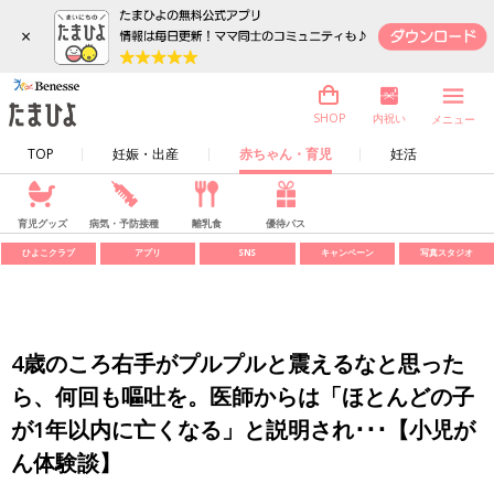
×
内祝い
SHOP
メニュー
TOP
妊娠・出産
赤ちゃん・育児
妊活
育児グッズ
病気・予防接種
離乳食
優待パス
ひよこクラブ
アプリ
SNS
キャンペーン
写真スタジオ
4歳のころ右手がプルプルと震えるなと思った
ら、何回も嘔吐を。医師からは「ほとんどの子
が1年以内に亡くなる」と説明され･･･【小児が
ん体験談】