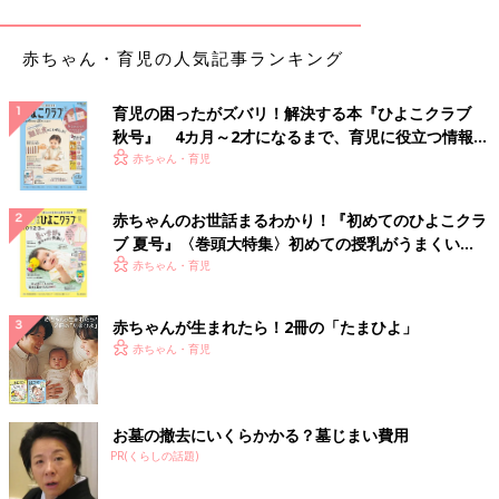
「その日は午前中、長男と公園で遊び、お昼過ぎに『そろそろ、
生まれるかも･･･』と思って病院に行きました。年末で夫も会社
赤ちゃん・育児の人気記事ランキング
が休みだったので、長男を私の実家に預けて、夫と一緒に病院に
向かいました。夫も出産に立ち会うことができて、出生体重
育児の困ったがズバリ！解決する本『ひよこクラブ
3065ｇ、身長48.5cmの元気な女の子が生まれました。
秋号』 4カ月～2才になるまで、育児に役立つ情報が
いっぱい！
赤ちゃん・育児
『無事に元気に生まれてきてくれて、ありがとう』という気持ち
でいっぱいでした。
赤ちゃんのお世話まるわかり！『初めてのひよこクラ
ブ 夏号』〈巻頭大特集〉初めての授乳がうまくい
沙紀の名前は、夫の名前の漢字にある“さんずい”から沙という字
く！ おっぱい・ミルクの基本と夏のトラブル 解決テ
赤ちゃん・育児
を選び、私の名前の漢字の“いとへん”から紀を選んでつけまし
ク
た。上の子も同じような考え方で命名しています。家族みんなで
つながっていたいという意味を込めました」（理絵さん）
赤ちゃんが生まれたら！2冊の「たまひよ」
赤ちゃん・育児
しかられたお兄ちゃんをなぐさめる優しい子に成長
お墓の撤去にいくらかかる？墓じまい費用
PR(くらしの話題)