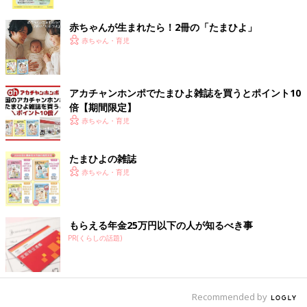
豊かに育ったのかもしれません。
ク
赤ちゃんが生まれたら！2冊の「たまひよ」
私が息子を強くしかったときも、沙紀が『お兄ちゃんは、ちゃー
赤ちゃん・育児
ちゃん（沙紀ちゃんのこと）の自慢のお兄ちゃんだよ！ お兄ち
ゃんは虹色のバラを咲かせられるよ！ 大丈夫だよ』と息子をな
ぐさめているんです。
『虹色のバラなんて言葉どこから出てきたんだろう？ 虹色のバ
アカチャンホンポでたまひよ雑誌を買うとポイント10
ラって何だろう？』と思って調べてみたら、花言葉が”無限の可
倍【期間限定】
能性”なんです。どこで覚えてきたのかはわかりませんが、そう
赤ちゃん・育児
いうことをさらっと言う子なんです」（理絵さん）
たまひよの雑誌
かかりつけの小児科で「風邪」と診断されたけど、
赤ちゃん・育児
なぜか不安に
もらえる年金25万円以下の人が知るべき事
PR(くらしの話題)
Recommended by