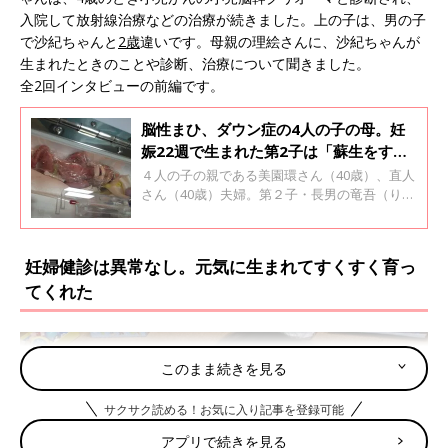
入院して放射線治療などの治療が続きました。上の子は、男の子
で沙紀ちゃんと
2歳
違いです。母親の理絵さんに、沙紀ちゃんが
生まれたときのことや診断、治療について聞きました。
全2回インタビューの前編です。
脳性まひ、ダウン症の4人の子の母。妊
娠22週で生まれた第2子は「蘇生をする
かどうか決めてほしい」と医師に言わ
４人の子の親である美園環さん（40歳）、直人
れ･･･【体験談】
さん（40歳）夫婦。第２子・長男の竜吾（りゅ
うご）くんは脳性まひ、第４子・二男の悠貴
（ゆたか）くんはダウン症候群です。竜吾くん
は妊娠22週の早産で生まれました。出産前、医
妊婦健診は異常なし。元気に生まれてすくすく育っ
師から「障害がある可能性が高い。蘇生するか
てくれた
どうか決めてください」と言われました。それ
でも夫婦で「この子を大切に育てたい」と出産
を決めたそうです。
このまま続きを見る
サクサク読める！お気に入り記事を登録可能
アプリで続きを見る