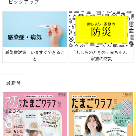
ピックアップ
のですが、まさか病気だとは思いませんでした。風邪っぽくて元
気がなく、『頭が痛い』と言うこともあり、かかりつけの小児科
を受診しました。小児科では『風邪』と診断されました。でも、
『本当に風邪かな？』と気になって不安がぬぐえませんでした。
そのうちコップを持ったりすると右手がプルプルと小きざみに震
えるようになりました。運動後に、異常に汗をかくのも気になっ
感染症対策、いますぐできるこ
「もしものときの」赤ちゃん・
て『大きな病院で診てもらったほうがいいかも･･･』と考えてい
と
家族の防災
た矢先、朝方、繰り返し嘔吐をしたんです。
看護師の仕事をしていたこともあり『もしかしたら脳の病気かも
しれない。すぐにCT検査ができる病院に行ったほうがいい』と
最新号
思い、家から近い大きな病院に電話をしました。『すぐに来てく
ださい』と言われて、夫に車で病院に連れて行ってもらいまし
た。『脳の病気？』と疑いながらも思い過ごしかもしれないた
め、夫には『もしかして脳の大きな病気かもしれない』とは、怖
くて言えませんでした。
CT検査と脳のMRI検査をしたところ、医師から『脳幹に何かある
から、すぐにこども専門の大きな病院（以下こども病院）に行っ