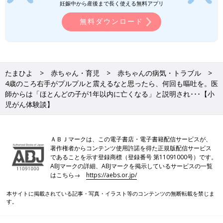
妊娠中から産後まで長く使える無料アプリ
また生検の結果が出るまで1カ月ぐらいかかるとの説明でした
無料ダウンロード
が、結果にかかわらず治療を始めたほうがいいと言われて、別の
大学病院で副作用が少ない陽子線治療を受けるように医師からす
すめられました。
陽子線治療は、放射線療法の1種で、がん細胞のみを狙い撃ちし
たまひよ
赤ちゃん・育児
赤ちゃんの病気・トラブル
て放射線を照射するため副作用が少ないと説明されました。しか
4歳のころ右手がプルプルと震えるなと思ったら、何回も嘔吐を。医
し行える医療機関は少なく、順番を待たなくてはいけないとのこ
師からは「ほとんどの子が1年以内に亡くなる」と説明され･･･【小
とでした。でも陽子線治療を希望して待つことにしました」（理
児がん体験談】
絵さん）
陽子線治療があと1週間ほどで受けられると決まったときに、生
ＡＢＪマークは、この電子書店・電子書籍配信サービスが、
検の結果が出ました。
著作権者からコンテンツ使用許諾を得た正規版配信サービス
であることを示す登録商標（登録番号 第11091000号）です。
「医師からは、『小児脳幹グリオーマ』と言われました。小児が
ABJマークの詳細、ABJマークを掲示しているサービスの一覧
んです。
はこちら→
https://aebs.or.jp/
『治療法が確立されておらず、陽子線治療を受けても一時的な延
本サイトに掲載されている記事・写真・イラスト等のコンテンツの無断転載を禁じま
命にしかならない。ほとんどの子が1年以内に亡くなってしま
す。
う』と告げられました。
看護師をしていることもあり、脳幹と聞いたときに手術は無理だ