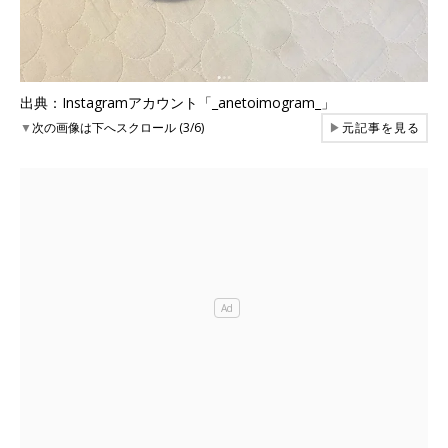
出典：Instagramアカウント「_anetoimogram_」
▼
次の画像は下へスクロール (3/6)
▶
元記事を見る