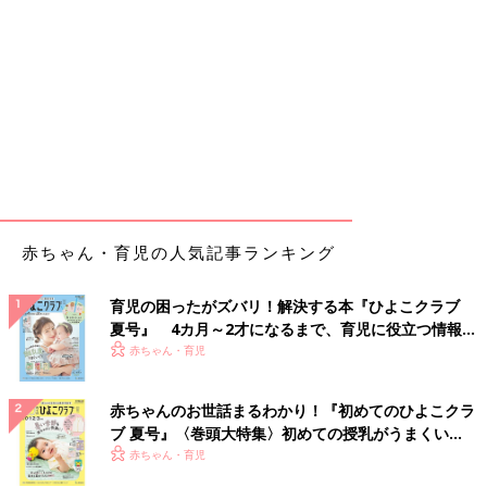
赤ちゃん・育児の人気記事ランキング
育児の困ったがズバリ！解決する本『ひよこクラブ
夏号』 4カ月～2才になるまで、育児に役立つ情報が
いっぱい！
赤ちゃん・育児
赤ちゃんのお世話まるわかり！『初めてのひよこクラ
ブ 夏号』〈巻頭大特集〉初めての授乳がうまくい
く！ おっぱい・ミルクの基本と夏のトラブル 解決テ
赤ちゃん・育児
ク