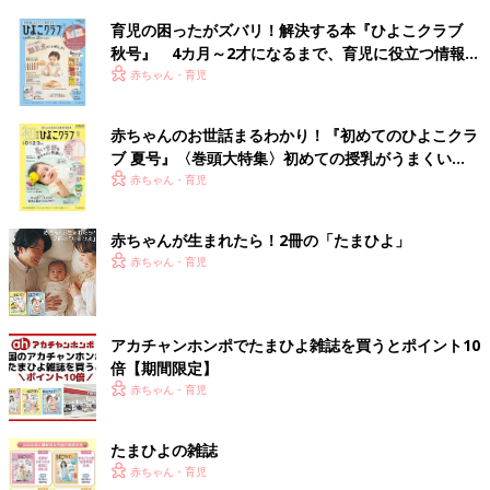
育児の困ったがズバリ！解決する本『ひよこクラブ
秋号』 4カ月～2才になるまで、育児に役立つ情報が
いっぱい！
赤ちゃん・育児
赤ちゃんのお世話まるわかり！『初めてのひよこクラ
ブ 夏号』〈巻頭大特集〉初めての授乳がうまくい
く！ おっぱい・ミルクの基本と夏のトラブル 解決テ
赤ちゃん・育児
ク
赤ちゃんが生まれたら！2冊の「たまひよ」
赤ちゃん・育児
アカチャンホンポでたまひよ雑誌を買うとポイント10
倍【期間限定】
赤ちゃん・育児
たまひよの雑誌
赤ちゃん・育児