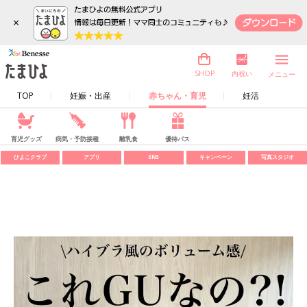
×
内祝い
SHOP
メニュー
TOP
妊娠・出産
赤ちゃん・育児
妊活
育児グッズ
病気・予防接種
離乳食
優待パス
ひよこクラブ
アプリ
SNS
キャンペーン
写真スタジオ