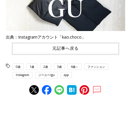
出典：Instagramアカウント「kao.choco」
元記事へ戻る
0歳
1歳
2歳
3歳
4歳～
ファッション
Instagram
ジーユー/gu
app