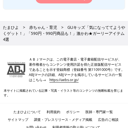
たまひよ
赤ちゃん・育児
GUキッズ「気になっててようや
くゲット！」「590円・990円商品も！」激かわ★ガーリーアイテム
4選
ＡＢＪマークは、この電子書店・電子書籍配信サービスが、
著作権者からコンテンツ使用許諾を得た正規版配信サービス
であることを示す登録商標（登録番号 第11091000号）です。
ABJマークの詳細、ABJマークを掲示しているサービスの一覧
はこちら→
https://aebs.or.jp/
本サイトに掲載されている記事・写真・イラスト等のコンテンツの無断転載を禁じま
す。
たまひよについて
利用規約
ポリシー
医師・専門家一覧
サイトマップ
調査・プレスリリース・メディア掲載
広告のご相談
お問い合わせ
利用者情報の取り扱いについて