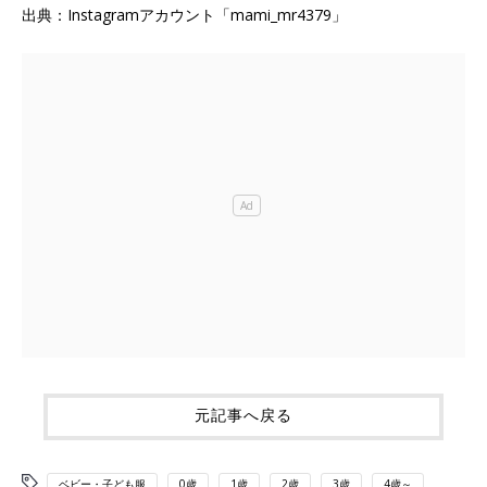
出典：Instagramアカウント「mami_mr4379」
元記事へ戻る
ベビー・子ども服
0歳
1歳
2歳
3歳
4歳～