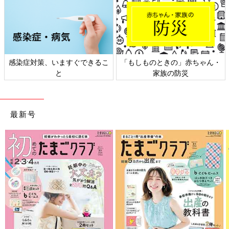
の」赤ちゃん・
日本外来小児科学会リーフレッ
六星占術 細木か
防災
ト検討会
相談
最新号