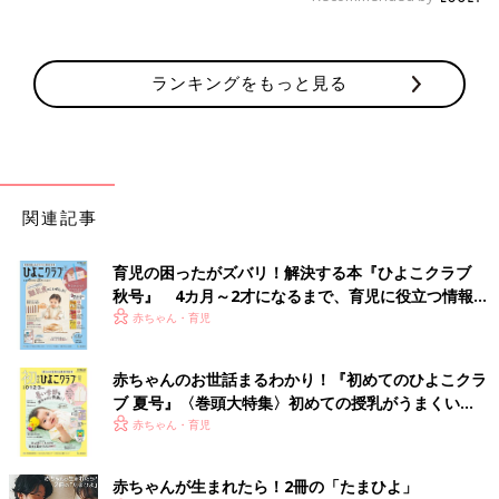
ランキングをもっと見る
関連記事
育児の困ったがズバリ！解決する本『ひよこクラブ
秋号』 4カ月～2才になるまで、育児に役立つ情報が
いっぱい！
赤ちゃん・育児
赤ちゃんのお世話まるわかり！『初めてのひよこクラ
ブ 夏号』〈巻頭大特集〉初めての授乳がうまくい
く！ おっぱい・ミルクの基本と夏のトラブル 解決テ
赤ちゃん・育児
ク
赤ちゃんが生まれたら！2冊の「たまひよ」