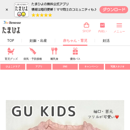
×
内祝い
SHOP
メニュー
TOP
妊娠・出産
赤ちゃん・育児
妊活
育児グッズ
病気・予防接種
離乳食
優待パス
ひよこクラブ
アプリ
SNS
キャンペーン
写真スタジオ