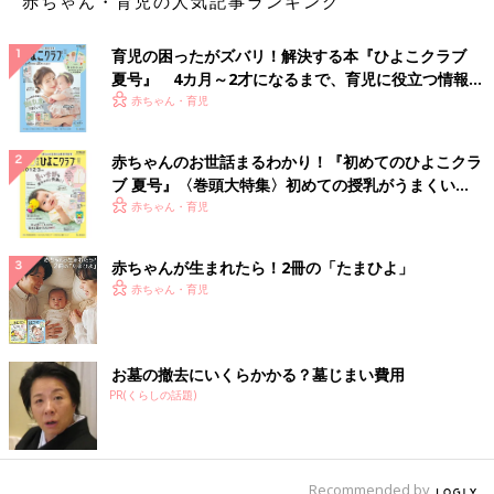
赤ちゃん・育児の人気記事ランキング
育児の困ったがズバリ！解決する本『ひよこクラブ
夏号』 4カ月～2才になるまで、育児に役立つ情報が
いっぱい！
赤ちゃん・育児
赤ちゃんのお世話まるわかり！『初めてのひよこクラ
ブ 夏号』〈巻頭大特集〉初めての授乳がうまくい
く！ おっぱい・ミルクの基本と夏のトラブル 解決テ
赤ちゃん・育児
ク
赤ちゃんが生まれたら！2冊の「たまひよ」
赤ちゃん・育児
お墓の撤去にいくらかかる？墓じまい費用
PR(くらしの話題)
Recommended by