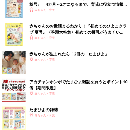
秋号』 4カ月～2才になるまで、育児に役立つ情報が
いっぱい！
赤ちゃん・育児
赤ちゃんのお世話まるわかり！『初めてのひよこクラ
ブ 夏号』〈巻頭大特集〉初めての授乳がうまくい
く！ おっぱい・ミルクの基本と夏のトラブル 解決テ
赤ちゃん・育児
ク
赤ちゃんが生まれたら！2冊の「たまひよ」
赤ちゃん・育児
アカチャンホンポでたまひよ雑誌を買うとポイント10
倍【期間限定】
赤ちゃん・育児
たまひよの雑誌
赤ちゃん・育児