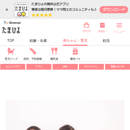
×
内祝い
SHOP
メニュー
TOP
妊娠・出産
赤ちゃん・育児
妊活
育児グッズ
病気・予防接種
離乳食
優待パス
ひよこクラブ
アプリ
SNS
キャンペーン
写真スタジオ