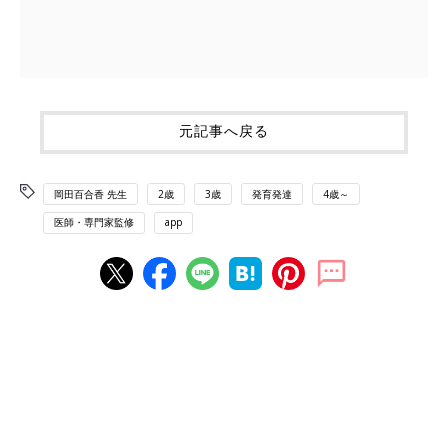
元記事へ戻る
岡田百合香 先生
2歳
3歳
発育発達
4歳～
医師・専門家監修
app