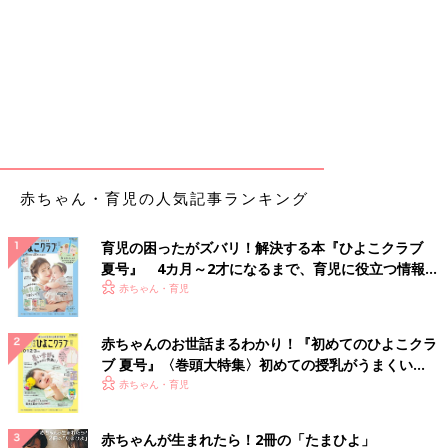
赤ちゃん・育児の人気記事ランキング
育児の困ったがズバリ！解決する本『ひよこクラブ
夏号』 4カ月～2才になるまで、育児に役立つ情報が
いっぱい！
赤ちゃん・育児
赤ちゃんのお世話まるわかり！『初めてのひよこクラ
ブ 夏号』〈巻頭大特集〉初めての授乳がうまくい
く！ おっぱい・ミルクの基本と夏のトラブル 解決テ
赤ちゃん・育児
ク
赤ちゃんが生まれたら！2冊の「たまひよ」