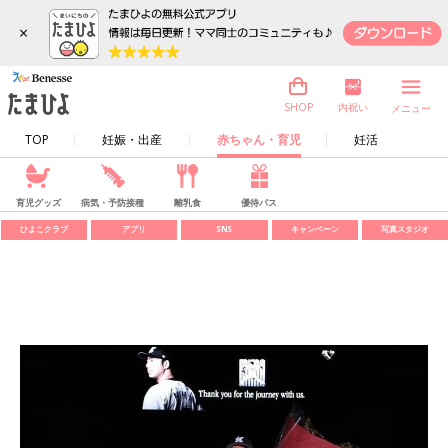
×
内祝い
SHOP
メニュー
TOP
妊娠・出産
赤ちゃん・育児
妊活
育児グッズ
病気・予防接種
離乳食
優待パス
ひよこクラブ
アプリ
SNS
キャンペーン
写真スタジオ