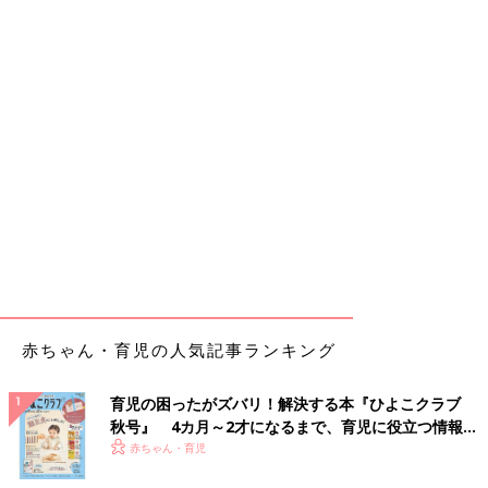
赤ちゃん・育児の人気記事ランキング
育児の困ったがズバリ！解決する本『ひよこクラブ
秋号』 4カ月～2才になるまで、育児に役立つ情報が
いっぱい！
赤ちゃん・育児