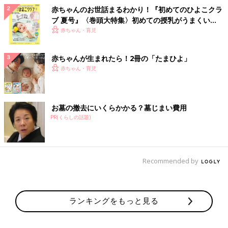
赤ちゃんのお世話まるわかり！『初めてのひよこクラ
ブ 夏号』〈巻頭大特集〉初めての授乳がうまくい
く！ おっぱい・ミルクの基本と夏のトラブル 解決テ
赤ちゃん・育児
ク
赤ちゃんが生まれたら！2冊の「たまひよ」
赤ちゃん・育児
お墓の撤去にいくらかかる？墓じまい費用
PR(くらしの話題)
Recommended by
ランキングをもっと見る