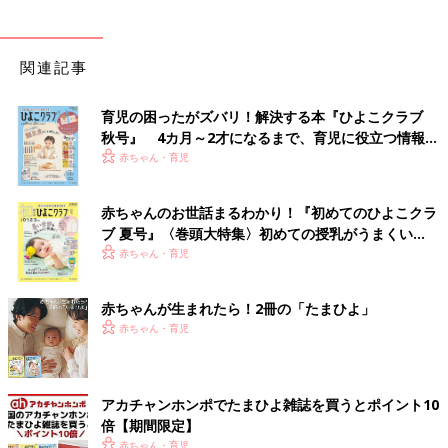
関連記事
育児の困ったがズバリ！解決する本『ひよこクラブ
秋号』 4カ月～2才になるまで、育児に役立つ情報が
いっぱい！
赤ちゃん・育児
赤ちゃんのお世話まるわかり！『初めてのひよこクラ
ブ 夏号』〈巻頭大特集〉初めての授乳がうまくい
く！ おっぱい・ミルクの基本と夏のトラブル 解決テ
赤ちゃん・育児
ク
赤ちゃんが生まれたら！2冊の「たまひよ」
赤ちゃん・育児
アカチャンホンポでたまひよ雑誌を買うとポイント10
倍【期間限定】
赤ちゃん・育児