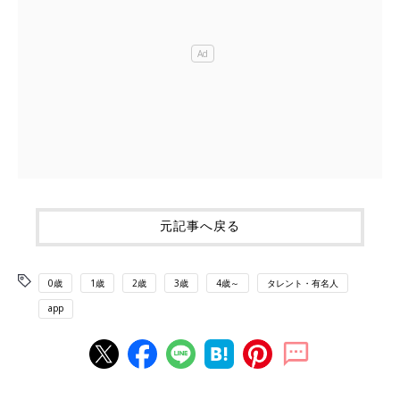
元記事へ戻る
0歳
1歳
2歳
3歳
4歳～
タレント・有名人
app