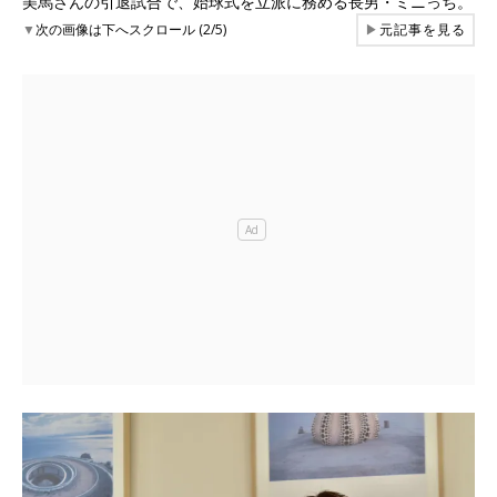
美馬さんの引退試合で、始球式を立派に務める長男・ミニっち。
▼
次の画像は下へスクロール (2/5)
▶
元記事を見る