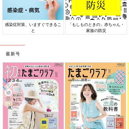
日本外来小児科学会リーフレッ
六星占術 細木かおりさんの人生
ト検討会
相談
最新号