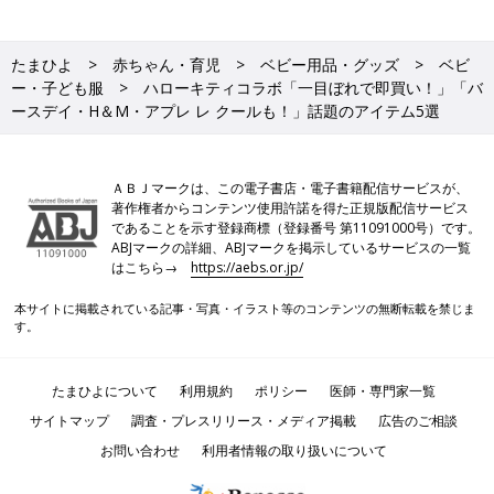
たまひよ
赤ちゃん・育児
ベビー用品・グッズ
ベビ
ー・子ども服
ハローキティコラボ「一目ぼれで即買い！」「バ
ースデイ・H＆М・アプレ レ クールも！」話題のアイテム5選
ＡＢＪマークは、この電子書店・電子書籍配信サービスが、
著作権者からコンテンツ使用許諾を得た正規版配信サービス
であることを示す登録商標（登録番号 第11091000号）です。
ABJマークの詳細、ABJマークを掲示しているサービスの一覧
はこちら→
https://aebs.or.jp/
本サイトに掲載されている記事・写真・イラスト等のコンテンツの無断転載を禁じま
す。
たまひよについて
利用規約
ポリシー
医師・専門家一覧
サイトマップ
調査・プレスリリース・メディア掲載
広告のご相談
お問い合わせ
利用者情報の取り扱いについて