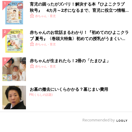
育児の困ったがズバリ！解決する本『ひよこクラブ
秋号』 4カ月～2才になるまで、育児に役立つ情報が
いっぱい！
赤ちゃん・育児
赤ちゃんのお世話まるわかり！『初めてのひよこクラ
ブ 夏号』〈巻頭大特集〉初めての授乳がうまくい
く！ おっぱい・ミルクの基本と夏のトラブル 解決テ
赤ちゃん・育児
ク
赤ちゃんが生まれたら！2冊の「たまひよ」
赤ちゃん・育児
お墓の撤去にいくらかかる？墓じまい費用
PR(くらしの話題)
Recommended by