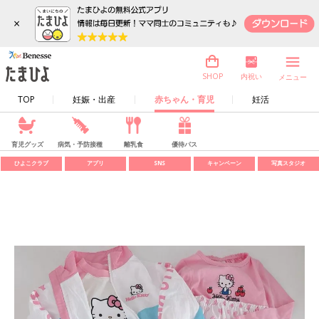
×
内祝い
SHOP
メニュー
TOP
妊娠・出産
赤ちゃん・育児
妊活
育児グッズ
病気・予防接種
離乳食
優待パス
ひよこクラブ
アプリ
SNS
キャンペーン
写真スタジオ