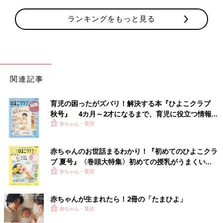
ランキングをもっと見る
関連記事
育児の困ったがズバリ！解決する本『ひよこクラブ
秋号』 4カ月～2才になるまで、育児に役立つ情報が
いっぱい！
赤ちゃん・育児
赤ちゃんのお世話まるわかり！『初めてのひよこクラ
ブ 夏号』〈巻頭大特集〉初めての授乳がうまくい
く！ おっぱい・ミルクの基本と夏のトラブル 解決テ
赤ちゃん・育児
ク
赤ちゃんが生まれたら！2冊の「たまひよ」
赤ちゃん・育児