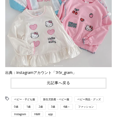
出典：Instagramアカウント「7r5r_gram」
元記事へ戻る
ベビー・子ども服
新生児肌着・ベビー服
ベビー用品・グッズ
0歳
1歳
2歳
3歳
4歳～
ファッション
Instagram
H&M
app