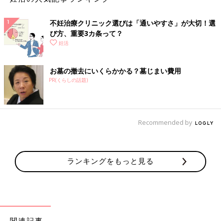
ごくポジティブな人なので、一緒にいると私も明るい気持ちにな
れるんです。自然と『この人と一緒にいたいな』と思うようにな
不妊治療クリニック選びは「通いやすさ」が大切！選
りました」
び方、重要3カ条って？
妊活
それはまだ新型コロナウイルスが感染拡大する前のこと。当時は
2020年の夏にオリンピックが開催予定で、競泳選手の塩浦さん
お墓の撤去にいくらかかる？墓じまい費用
は選考会に向け努力している最中でした。
PR(くらしの話題)
●おのののか「彼は完全に水泳にフォーカスを当てていて、あま
り恋愛のことは考えていなかったようです。でも私はもう彼のこ
とを好きになっていたので、自分からアプローチしました。『好
Recommended by
きなんだけど、どうする？』って（笑）。もし私が告白しなかっ
たら、彼は水泳に集中して、友だち関係のままだったかもしれま
せん。でも私がそう言ったことで、彼も『彼女とつき合うことで
水泳も頑張れる』という気持ちになったみたい。そこからおつき
ランキングをもっと見る
合いが始まりました」
「この人と一緒なら心強い」。前向きな彼に惹かれて、結
婚を決めました
関連記事