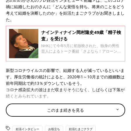
おのののかさんのプレ妊活インタビュー＜前編＞は、このコロナ
禍に結婚したおのさんに「どんな覚悟を持ち、将来のことをどう
考えて結婚を決断したのか」を妊活たまごクラブがお聞きしまし
た。
ナインティナイン岡村隆史49歳「精子検
査」を受ける
NHKにて今年5月に初放映された、独身の男性
芸人によるトーク番組「さよなら！アローン
会」。大好評を博した第1回目から約半年、つ
いに2回目が放映されます。第2回は、来年50歳
になるというナイティナインの岡村隆史さんが
新型コロナウイルスの影響で、結婚する人が減っているといいま
なんと精子検査を受けるそう！ その結果はい
す。厚生労働省の統計によると、2020年1～10月までの婚姻数は
かに？ 「さよなら！アローン会」第2回目の
前年同期比で約13％ダウンしているそう。
収録にたまひよONLINE編集部がおじゃまして
コロナ感染拡大の波はまだ収まりそうになく、しばらくは下落が
きました。
続くとみられています。
交際4ヶ月でプロポーズ、7ヶ月でのスピード婚！
このまま続きを見る
そんな中、飛び込んできたのが「おのののかさん結婚」というハ
妊活インタビュー
お役立ち
妊活たまごクラブ