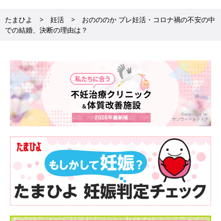
に毎日たくさん飲むのは控えましょう。
たまひよ
妊活
おのののか プレ妊活・コロナ禍の不安の中
（３）手作り発酵生姜
での結婚、決断の理由は？
すりおろした（またはミキサーで細かく砕いた）生姜を空きびん
いっぱいに詰めて、ふたをして冷蔵庫で2週間発酵。スープや甘
酒に入れたり、生姜焼きなどに使ったり。簡単に作れて便利なの
でおすすめです。