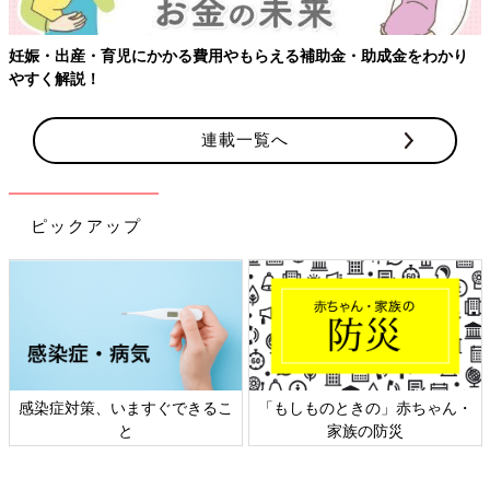
（２）グリーンルイボスティー
妊娠・出産・育児にかかる費用やもらえる補助金・助成金をわかり
やすく解説！
連載一覧へ
ピックアップ
ルイボスティー独特の香りがあまりなくて緑茶みたいな風味のク
セのないお茶。抗酸化作用があり、ノンカフェインなのも◎。私
はやかんで2リットル分作って、いつでも飲めるようにしていま
感染症対策、いますぐできるこ
「もしものときの」赤ちゃん・
す。ごはんにも合いますよ。
と
家族の防災
※ルイボスティーには、ポリフェノールが含まれています。
妊娠
後期
の大量摂取で胎児に影響が出る報告例もあるため、水替わり