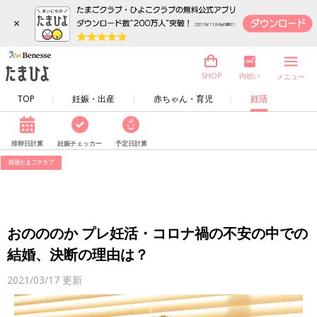
×
内祝い
SHOP
メニュー
TOP
妊娠・出産
赤ちゃん・育児
妊活
排卵日計算
妊娠チェッカー
予定日計算
妊活たまごクラブ
おのののか プレ妊活・コロナ禍の不安の中での
結婚、決断の理由は？
2021/03/17
更新