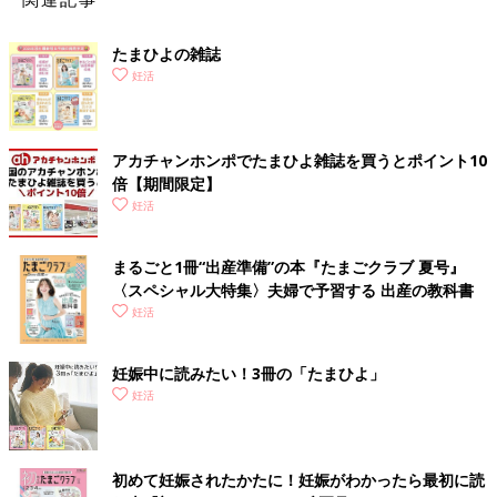
2020年2月から交際スタート。でも、その後1ヶ月ほどでコロナ
の感染拡大が始まり、外出自粛が呼びかけられるように。
たまひよの雑誌
妊活
●おのののか「それから一緒に過ごす時間がぐんと増えました。
毎日のように一緒にいても何も嫌なことがなくて、むしろラクで
心地いい。『結婚するならこの人がいい』と思いました。そんな
アカチャンホンポでたまひよ雑誌を買うとポイント10
とき、買い物中に『ちょっとあのお店に入ってみようよ』と私が
倍【期間限定】
仕向けてジュエリーショップに。2人で指輪を見ました。まだプ
妊活
ロポーズもされていなかったので、私の強行手段だったんですけ
ど（笑）。でも、それで彼も結婚を意識したみたいです。その
後、彼がサプライズで指輪を用意してくれて、プロポーズしてく
まるごと1冊“出産準備”の本『たまごクラブ 夏号』
れました」
〈スペシャル大特集〉夫婦で予習する 出産の教科書
妊活
2月から交際を始め、6月にはプロポーズというスピード展開！
妊娠中に読みたい！3冊の「たまひよ」
●おのののか「プロポーズされたときは、思わず『え、いいの？
妊活
大丈夫？』と聞いちゃいました（笑）。でも、私も『不安なこと
があっても、この人と一緒なら心強い』と思っていたので、すぐ
に『はい』と返事をして、プロポーズを受け入れました」
初めて妊娠されたかたに！妊娠がわかったら最初に読