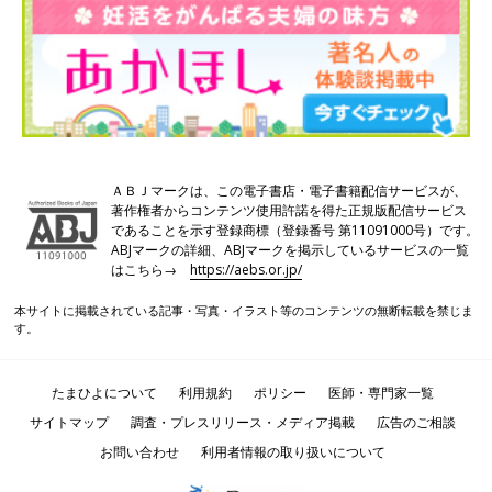
（４）「ホットタブ」入浴
ＡＢＪマークは、この電子書店・電子書籍配信サービスが、
著作権者からコンテンツ使用許諾を得た正規版配信サービス
であることを示す登録商標（登録番号 第11091000号）です。
ABJマークの詳細、ABJマークを掲示しているサービスの一覧
はこちら→
https://aebs.or.jp/
本サイトに掲載されている記事・写真・イラスト等のコンテンツの無断転載を禁じま
す。
私は冷え性なので、なるべく体を温めるように心がけています。
おふろでは必ず湯船につかりますが、そこで愛用しているのが
「ホットタブ」。重炭酸タブレットで、これを入れると体ポカポ
たまひよについて
利用規約
ポリシー
医師・専門家一覧
カが長続きします。
サイトマップ
調査・プレスリリース・メディア掲載
広告のご相談
お問い合わせ
利用者情報の取り扱いについて
おのののかさんインタビュー＜後編＞では、健康のこと、将来の