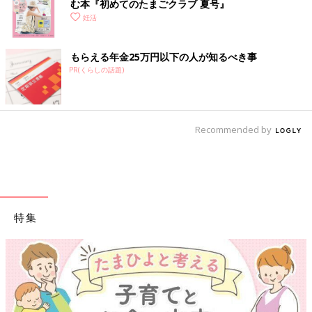
む本『初めてのたまごクラブ 夏号』
おのののかさんが「健康のために実践しているこ
妊活
と」
もらえる年金25万円以下の人が知るべき事
おのののかさんが、将来の妊活のためにも実践していること4つ
PR(くらしの話題)
をお聞きしました。
（１）寝かせ玄米
Recommended by
特集
「結わえる」というメーカーの寝かせ玄米ごはんパック。1パッ
クに180g入っているので、1食で半分くらいを食べています。主
食を玄米に変えてから体の調子がよくなり、体重も落ちやすくな
りました。