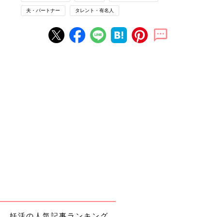
ッピーなニュース。お相手は競泳選手の塩浦慎理さん。
夫・パートナー
タレント・有名人
終息の見通しがつかないコロナ禍での結婚をどのような思いで決
断したのでしょうか。
●おのののかさん（以下おのののか）「『これからどうなっちゃ
うんだろう？』というコロナに対する不安はありましたが、結婚
することに迷いはありませんでした。私は逆に、結婚したほうが
1人でいるより精神的にも経済的にも安定すると思ったんです。
こんな時代だからこそ自分が頼りにできる人と一緒にいたほうが
安心だし、コロナ禍で家族のありがたみをあらためて感じたの
で、家族が増えるのはいいことだなと思って。家族はいちばんの
味方ですよね。だから結婚することで自分の味方が増えるという
プラスの部分に目を向けて、結婚を決めました」
共通の友人を介して知り合ったというお二人。出会ってからしば
らくは友人たちとのグループでよく食事に行っていました。
●おのののか「私はネガティブなところがあって、1人でいると落
ち込むことも多かったんですけど、彼に悩みを相談すると前向き
な返答をしてくれたり、励ましてくれたりして。そのうち2人で
会うようになって、すてきな人だなと思うようになりました。す
妊活の人気記事ランキング