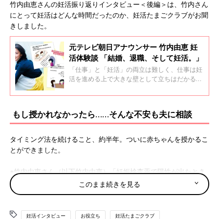
竹内由恵さんの妊活振り返りインタビュー＜後編＞は、竹内さん
にとって妊活はどんな時間だったのか、妊活たまごクラブがお聞
きしました。
元テレビ朝日アナウンサー 竹内由恵 妊
活体験談 「結婚、退職、そして妊活。」
「仕事」と「妊活」の両立は難しく、仕事は妊
活を進める上で大きな壁として立ちはだかるこ
とがあります。テレビ局勤務のアナウンサーと
して活躍していた竹内由恵さんはどのように考
え、どんな選択をしたのでしょうか。 竹内由恵
もし授かれなかったら……そんな不安も夫に相談
さんの妊活振り返りインタビュー＜前編＞は、
「結婚、退職、そして妊活。」について当時ど
のように向き合ったのか、妊活たまごクラブが
タイミング法を続けること、約半年。ついに赤ちゃんを授かるこ
お聞きしました。
とができました。
●竹内由恵さん（以下竹内由恵）「妊娠検査薬で陽性が出たとき
はうれしかったけれど、大喜びという感じではありませんでし
このまま続きを見る
た。
妊娠初期
は流産の可能性も高いから、『まだ安心はできな
い』という思いが強かったんです。夫にもすぐには伝えず、ちょ
うどそのころだった夫の誕生日に『陽性だったよ』と伝えまし
妊活インタビュー
お役立ち
妊活たまごクラブ