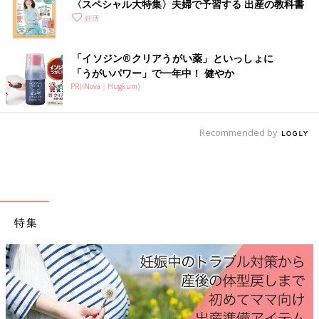
〈スペシャル大特集〉夫婦で予習する 出産の教科書
妊活中の休日はゆったり、のんびり。夫とドライブに出か
妊活
けたり、静岡のカフェ巡りを楽しんだりしました
「イソジン®クリアうがい薬」といっしょに
「うがいパワー」で一年中！ 健やか
PR(iNova｜Hugkum)
Recommended by
特集
※竹内さんのインスタグラム (@yoshie0takeuchi)より