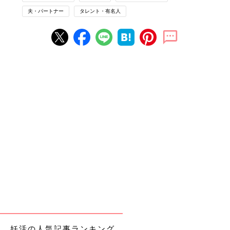
た。夫のうれしそうな様子を見て、私もやっと『いろいろあった
夫・パートナー
タレント・有名人
けど、よかった〜』と涙が出ました。とはいえ、夫も『まだ安心
はできないね』と。2人とも慎重派なんです（笑）」
「胎動（※おなかの中で赤ちゃんが動くこと）を感じるようにな
って、ようやく安心できた」という竹内さんに、マタニティライ
フの過ごし方を教えてもらいました。
●竹内由恵「静岡に住みながらできるフリーの活動を始めていた
ので、本当はもっと仕事をしたかったのですが、新型コロナウイ
ルスの影響もあり、あまりできなくなってしまって……。でも、
それはしょうがないと気持ちを切り替えて、妊娠中は自分が好き
なことや今できることをいろいろやりました。もともと好きだっ
たコーヒーについて勉強して資格を取ったり、パッチワーク教室
に通って赤ちゃんのおくるみも作りました。新しいことを始めた
ことで達成感も生まれ、楽しかったです」
もちろん、夫婦の時間も大切に
妊活の人気記事ランキング