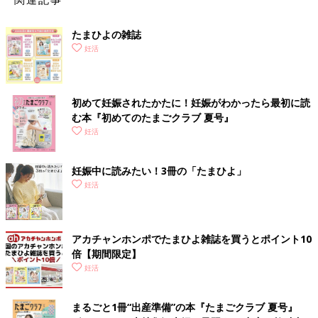
たまひよの雑誌
妊活
※竹内さんのインスタグラム (@yoshie0takeuchi)より
●竹内由恵「静岡は自然がたくさんあるので、週末は夫と一緒に
初めて妊娠されたかたに！妊娠がわかったら最初に読
ドライブに行って、自然の中でストレスフリーな時間を楽しみま
む本『初めてのたまごクラブ 夏号』
した。子どもが生まれたらなかなか夫婦の時間が持てなくなると
妊活
聞きますから、妊娠中に2人で過ごす時間をたくさん持てたこと
はよかったと思います」
妊娠中に読みたい！3冊の「たまひよ」
妊活
妊活を経てのマタニティライフで、ご主人に対する思いにも少し
変化があったといいます。
●竹内由恵「夫に対して、『一緒に家庭を築いてくれる仲間』と
アカチャンホンポでたまひよ雑誌を買うとポイント10
思えるようになりました。妊活〜妊娠中は悩むことや不安に思う
倍【期間限定】
ことも多く、それを共有できるのは夫しかいません。そのことを
妊活
実感したし、チームの仲間として支えてくれたことで夫への信頼
感も深まりました」
まるごと1冊“出産準備”の本『たまごクラブ 夏号』