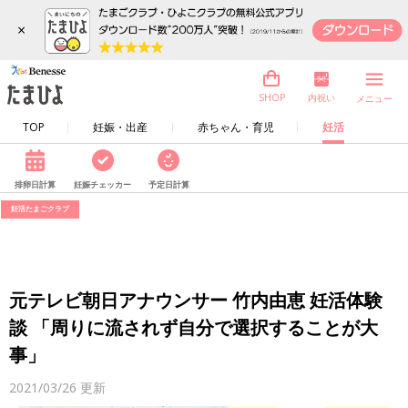
×
内祝い
SHOP
メニュー
TOP
妊娠・出産
赤ちゃん・育児
妊活
排卵日計算
妊娠チェッカー
予定日計算
妊活たまごクラブ
元テレビ朝日アナウンサー 竹内由恵 妊活体験
談 「周りに流されず自分で選択することが大
事」
2021/03/26
更新