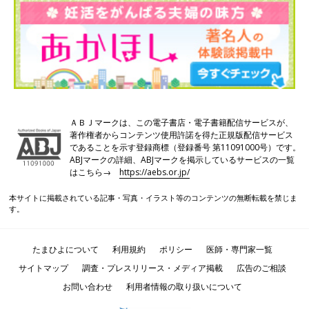
ライフのあるある」話などをエッセイ漫画としてインスタグラム
に投稿しています。
●竹内由恵「もともと、さくらももこさんが大好き。妊活中にさ
くらさんの『そういうふうにできている』というエッセイを読ん
で、笑いながら楽しみました。そんなふうに明るい気持ちになれ
て、皆さんが共感できるようなものが描けたらな〜と思って、漫
画を描き始めたんです」
ＡＢＪマークは、この電子書店・電子書籍配信サービスが、
著作権者からコンテンツ使用許諾を得た正規版配信サービス
実はそれまで、漫画などまったく描いたことがなかったそう。
であることを示す登録商標（登録番号 第11091000号）です。
ABJマークの詳細、ABJマークを掲示しているサービスの一覧
はこちら→
https://aebs.or.jp/
●竹内由恵「だからヘタクソなんです（笑）。でも、普段生活し
ている中で起こった出来事などを『このエピソードを漫画にした
本サイトに掲載されている記事・写真・イラスト等のコンテンツの無断転載を禁じま
らおもしろいかも』と、自分自身が楽しみながら描いています。
す。
クスッと笑えるような話を描くのが好きなので、子どもが生まれ
たら育児での発見を漫画にしたいなと思っています」
たまひよについて
利用規約
ポリシー
医師・専門家一覧
サイトマップ
調査・プレスリリース・メディア掲載
広告のご相談
最後に、これから妊活を始めようと考えている皆さんに、
竹内さんからのメッセージ
お問い合わせ
利用者情報の取り扱いについて