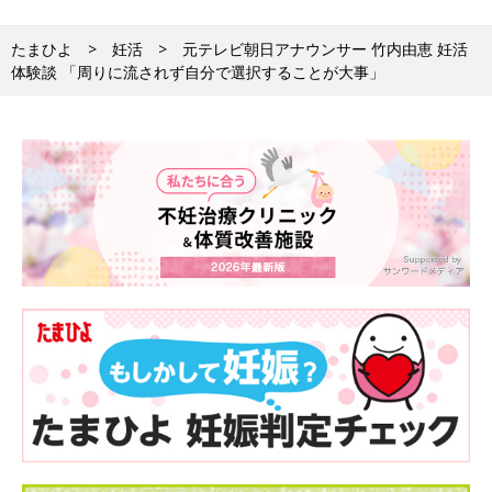
を通して人生観がガラッと変わったんです。就職活動をして会社
に入り、無我夢中で仕事をしているときは、常に目の前の目標を
たまひよ
妊活
元テレビ朝日アナウンサー 竹内由恵 妊活
めざして走っているような感じでした。でも今はもっと先に目を
体験談 「周りに流されず自分で選択することが大事」
向けられるようになり、自分は何が好きなのか、どういう人生を
歩みたいのかを考えるようになりました。これまでにない時間だ
ったし、とても充実した時間だったと思います」
同時に考えたのは、幸せとは何かということ。
●竹内由恵「たとえば、仕事で成功するというのはわかりやすい
幸せだと思います。20代までは仕事での自己実現が私の幸せでし
た。いずれ家庭を築き子どもが欲しいとは思っていましたが、そ
れは当たり前のように手に入るものだと思っていたのです。実際
に妊活してみると、子どもを授かることは奇跡だと思い知り、感
謝できるように。私にとって幸せの尺度が変わった期間でもあり
ました」
周りに流されず自分で選択することが大事
竹内さんは「いつか子どもが欲しい」という思いや「マタニティ