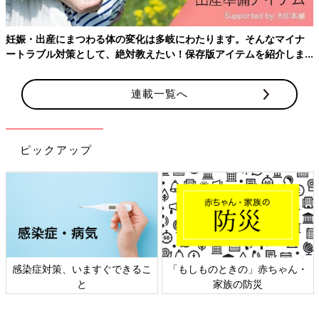
ご主人への信頼感が増したのには、こんなエピソードも。
妊娠・出産にまつわる体の変化は多岐にわたります。そんなマイナ
●竹内由恵「どんなに妊活を頑張っても、必ず子どもを授かれる
ートラブル対策として、絶対教えたい！保存版アイテムを紹介しま
わけではありませんよね。できない可能性もある、できなかった
す。
らどうしよう……。私が不安を口にするたびに、夫は『年齢も若
連載一覧へ
いわけではないし、子どもが授かれない可能性も考えた上で結婚
しているから大丈夫だよ』と言ってくれました。『2人の時間を
楽しむという生き方も幸せだと思う』とも。その言葉で私は安心
することができた。妊活をしたからこそ夫婦の絆が深まったと感
ピックアップ
じています」
自分自身と向き合い人生設計を立てました
結婚、退社、移住、そして妊活。竹内さんは、その都度、強い意
志を持って自分の人生を選択してきました。今振り返ると、竹内
さんにとって妊活はどんな時間だったのでしょうか。
感染症対策、いますぐできるこ
「もしものときの」赤ちゃん・
と
家族の防災
●竹内由恵「夫婦で向き合う時間であり、自分自身とも向き合う
時間。自分の人生プランを考える時間でもありました。私は妊活