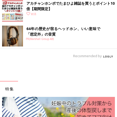
アカチャンホンポでたまひよ雑誌を買うとポイント10
先輩ママに成功と失敗、それぞれの体験談を聞いてみました。
倍【期間限定】
妊活
5500円分のマタニティパスがもらえて何かと助かった！
妊娠したら自治体から5500円分の交通系ICカード「マタニティ
64年の歴史が宿るヘッドホン、いい意味で
パス」がもらえました。電車やバス、タクシー、こまごまとした
「想定外」の音質
PR(Marshall Group AB)
買い物に使えて助かりました。
母子健康手帳を持参して、自分で申請しないといけないので忘れ
がち。でも、せっかく5500円分ももらえるのだから、もらわな
Recommended by
いと絶対に損です！
（34歳・東京都・会社員）
健康保険や会社だけでなく町内会からもお祝い金が
子どもが生まれたら、健康保険から支給される出産育児一時金は
特集
確実に申請を。
私の場合、会社からもお祝い金がもらえましたが、驚いたのは
「町内会」からもお祝い金をもらえたこと。
決して多くはありませんでしたが、出産を町内会に知らせたこと
で、近所の人にも見守ってもらえてありがたい。