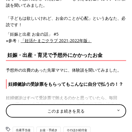
談を聞いてみました。
「子どもは欲しいけれど、お金のことが心配」というあなた、必
読です！
「妊娠と出産 お金の話」 #5
※参考：
「妊活たまごクラブ 2021-2022年版」
妊娠・出産・育児で予想外にかかったお金
予想外の出費のあった先輩ママに、体験談を聞いてみました。
妊婦健診の受診票をもらってもこんなに自分で払うの！？
妊婦健診はすべて受診票で賄えるのかと思っていたら、毎回
2000円ほどの自己負担がありました。検査で何万円も請求され
たときはビックリ！ 任意の
予防接種
も高い！
このまま続きを見る
支給された受診票ではたりず、最後のほうは自己負担になること
もよくあるようです。妊娠中に必要なお金は、無料になってほし
い～。
出産手当金
お金・手続き
そのほか給付金