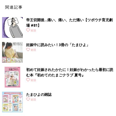
たことから、トータルで9万円ほど自己負担に。同じ出産でも深
夜や休日だと料金がプラスされるって、知らなかった！
関連記事
子どもにかかったお金は医療費助成で戻ってきました。
（3
1歳
・北海道・専業主婦）
帝王切開後…痛い、痛い、ただ痛い【ツボウチ育児劇
場 #81】
育児グッズにお金がかかるのにもらえるお金の支給が遅
妊活
い！
妊娠中に読みたい！3冊の「たまひよ」
出産育児一時金は出産後に請求。もらえるまで時間がかかるとは
妊活
聞いていましたが、支給されたのはなんと3ヶ月後。こんなに遅
いとは思っておらず、貯金は減るばかりでした。
そして育児グッズも思ったよりお金がかかる！
初めて妊娠されたかたに！妊娠がわかったら最初に読
ベビーカーや抱っこひもは高いし、おむつやミルクなど日々の消
む本『初めてのたまごクラブ 夏号』
耗品にも、とにかくお金がかかるんです。
妊活
（35歳・千葉県・会社員）
妊娠・出産・育児でもらえるお金、知ってて得！ 知
たまひよの雑誌
妊活
らなくて損！
予想外の出費の多い妊娠・出産。