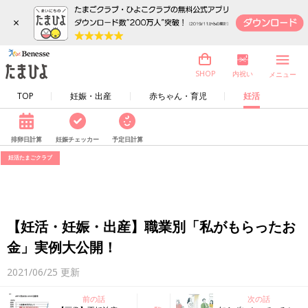
×
内祝い
SHOP
メニュー
TOP
妊娠・出産
赤ちゃん・育児
妊活
排卵日計算
妊娠チェッカー
予定日計算
妊活たまごクラブ
【妊活・妊娠・出産】職業別「私がもらったお
金」実例大公開！
2021/06/25
更新
前の話
次の話