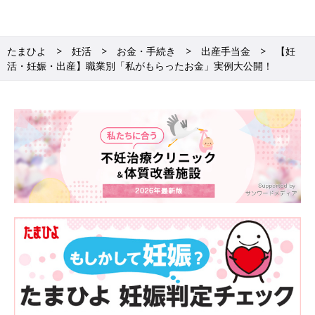
（35歳・埼玉県・専業主婦）
育休金の延長手続きをし忘れて60万円以上のソン！
たまひよ
妊活
お金・手続き
出産手当金
【妊
活・妊娠・出産】職業別「私がもらったお金」実例大公開！
保育園に応募して落ちると、育児休業が延長の対象になり、
育児
休業給付金
がもらえる期間も延長されます。それは知っていたの
ですが、その手続きを子どもが1歳になる前にしなければいけな
いことを、すっかり忘れてしまったため60万円以上も損しまし
た！
手続きの期限には、くれぐれもご注意を。手帳にしっかりメモ！
（26歳・埼玉県・公務員）
高額なベビーグッズはふるさと納税でもらうのが正解
ベビーカーや
ベビーベッド
、抱っこひもといった高額なベビーア
イテムは、ふるさと納税の返礼品にしている自治体がけっこうあ
ります。私はフル活用していましたが、まわりに話すと知らない
人が多い！
バウンサーやベビーチェアもあるので、子どもの成長とともにチ
ェックしていきたいですね。税金面のメリットも大きいです。