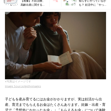
【画像】不妊治療、
一覧
知らずにやっているか
高齢出産に関するデ
も？ 妊活中に「やって
ータ
いいこと・ダメなこ
と」＆「うそ・本当」
※写真はイメージです
Image Source/gettyimages
子どもを産み育てるにはお金がかかりますが、実は妊活から出
産、育児までもらえるお金はたくさんあります。妊娠・出産・育
児で「予想外にかかったお金」・「もらえるお金」について体験