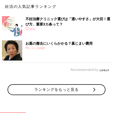
ら。
妊活の人気記事ランキング
（3
0歳
・静岡県・公務員）
不妊治療クリニック選びは「通いやすさ」が大切！選
個室代や入院費で大出費！出産費用は予想がつかない
び方、重要3カ条って？
妊活
陣痛が始まってから、LDRに丸一日いたため、思いがけず個室代
がかかりました。
お墓の撤去にいくらかかる？墓じまい費用
また、産後の回復が思わしくなく、入院日数が延長されて、その
PR(くらしの話題)
分入院費は加算。
お産の状況は、そのときにならないとわからないので、妊活時点
で計画的に貯金をしておいたり、親から援助を受けたり、お金の
準備をしておけばよかったな。
Recommended by
（36歳・宮城県・会社員）
深夜の出産や子どもの入院で退院時の自己負担は9万円
ランキングをもっと見る
出産・分娩費用は、出産育児一時金で賄えると思いきや、深夜に
出産となったため、深夜料金が加算されました。
また、生まれたばかりの子どもに黄疸（おうだん）が出て入院し