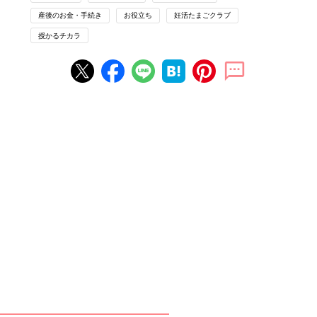
（39歳・神奈川県・会社員）
産後のお金・手続き
お役立ち
妊活たまごクラブ
授かるチカラ
里帰り先で2回目の検査、これってしかたないの？
自宅の近所の
産院
で妊婦健診を受けていましたが、出産前に里帰
りし、実家近くの産院に移りました。
里帰り前に受けていた検査結果を里帰り先の病院に持って行った
にもかかわらず、念のため再度検査するのが病院の決まりと言わ
れ、同じ検査をすることに。2万円ほど自己負担しました。しか
たないのかな……。
（3
3歳
・宮城県・会社員）
急に帝王切開で出産に！予想以上にお金がかかった……
出産間近に
帝王切開
で出産することが決まったため、手術費用
と、入院日数が長くなって入院費もかさみ、普通分娩より高くな
ってしまいました。
医療保険に加入していれば、給付金がもらえる可能性もあったの
で、入っておけばよかったな……とちょっと後悔しました。保険
に入っていたおかげで、プラスになったという友人もいましたか