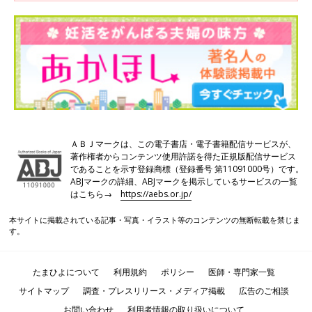
（33歳・愛知県・専業主婦）
●構成・文／編集部
※掲載の情報は、2021年2月現在のものです。以降、変更される
こともありますのでご了承ください。また、助成金、給付金等の
要件については一般的なケースで記載しています。ご自分が当て
はまるかどうかにつきましては必ず勤め先や申請先にお問い合わ
せください。
※特集内のDATAおよび体験談は2020年4月実施のインターネット
ＡＢＪマークは、この電子書店・電子書籍配信サービスが、
調査 『妊活たまごクラブ』編集部調べ
著作権者からコンテンツ使用許諾を得た正規版配信サービス
であることを示す登録商標（登録番号 第11091000号）です。
※記事内容、日付、監修者の肩書、年齢などは掲載当時のもので
ABJマークの詳細、ABJマークを掲示しているサービスの一覧
す。
はこちら→
https://aebs.or.jp/
本サイトに掲載されている記事・写真・イラスト等のコンテンツの無断転載を禁じま
▼『妊活たまごクラブ2021-2022年版』は、妊活に役立つ
す。
情報が一冊に詰まった妊活スタートブック
たまひよについて
利用規約
ポリシー
医師・専門家一覧
サイトマップ
調査・プレスリリース・メディア掲載
広告のご相談
お問い合わせ
利用者情報の取り扱いについて