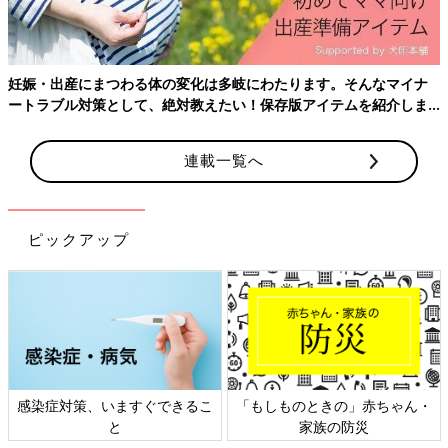
（36歳・宮城県・会社員）
転職したばかりで要件に届かず育児休業給付金は見送りに
妊娠・出産にまつわる体の変化は多岐にわたります。そんなマイナ
ートラブル対策として、絶対教えたい！保存版アイテムを紹介しま
育児休業給付金の支給要件を知らずに申請したところ、勤続日数
す。
がたりず、もらえないことが判明しました。転職したばかりでし
かたないとはいえ、仕事を続けるつもりだったので、ちょっとが
連載一覧へ
っかりしました。
なるべく早く復帰するつもりですが、それまでのやりくりに頭を
悩ませています。1年間無給になるのはつらい！
ピックアップ
（3
2歳
・北海道・パートアルバイト）
帝王切開で高額療養費＋医療保険で約30万円もらった
妊娠・出産は病気ではないので、すべてが保険の対象外と思って
いましたが、帝王切開など手術になれば保険適用になります。
私の場合、緊急帝王切開になり、病院のかたから高額療養費の申
請をすすめられて、申請したところ、約3万円が戻ってきまし
感染症対策、いますぐできるこ
「もしものときの」赤ちゃん・
た。加入していた共済の手術給付も適用になり、26万円ゲット！
と
家族の防災