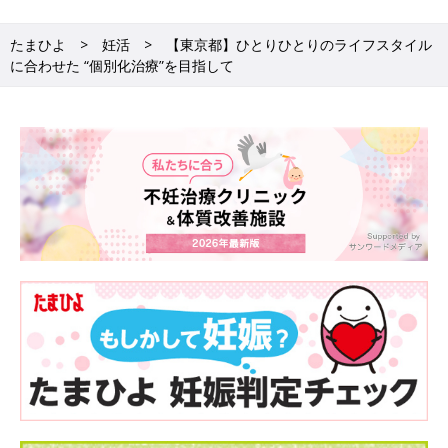
たまひよ
妊活
【東京都】ひとりひとりのライフスタイル
医師からの一言
に合わせた “個別化治療”を目指して
麻布モンテアール レディースクリニック 院長 山中智哉先生
クリニック全体の妊娠率を上げるより、患者さん個人の妊娠のチ
ャンスを高めたいと思っています。妊活に不安を感じる方は、ま
ずはカウンセリングを受けてみてください。
私は不妊治療の経験のほかに抗加齢医学会にも所属しているの
で、妊活だけでなく、女性の健康、美容、長寿にも関わっていき
たいと思っています。将来的には包括的な治療ができるクリニッ
クを目指しています。
編集部より一言
とても話上手で気さくな山中先生です。カウンセリングを受けた
方のほとんどがそのまま患者さんになるというのも納得できる丁
寧な対応のクリニックでした。。
撮影／花田 梢 取材／中島博子