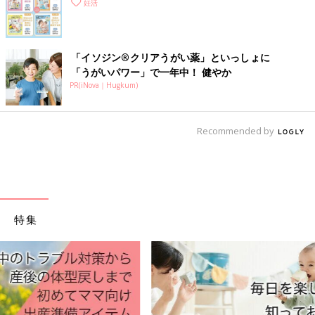
妊活
と考えています」。
培養士による対面の説明の機会も
「イソジン®クリアうがい薬」といっしょに
「うがいパワー」で一年中！ 健やか
PR(iNova｜Hugkum)
Recommended by
特集
クリニックでは、体外受精、顕微授精も行っています。患者さん
によっては、他院で治療をしたあと、ステップアップで来院する
人もいるそう。普段、培養士と会う機会はありませんが、クリニ