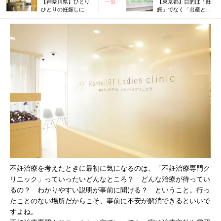
【神奈川県】ひとり
一覧
【東京都】目的は「妊
ひとりの妊娠しにく
娠」でなく「出産と子
い原因を探り、無駄
育て」。 そのための最
のない治療を目指
短ルートを提案してく
す。 治療費もわかり
れるクリニック
やすいクリニックを
取材
不妊治療を考えたときに最初に気になるのは、「不妊治療専門ク
リニック」っていったいどんなところ？ どんな治療が待ってい
るの？ わかりやすい説明が事前に聞ける？ ということ。行っ
たことのない場所だからこそ、事前に不安が解消できるといいで
すよね。