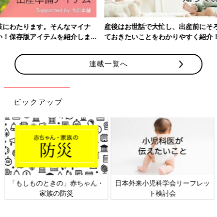
ックでは採卵のタイミングで直接話す機会を設けています。「培
養士とも患者さんがどのような想いで体外や顕微授精に望んでい
産後はお世話で大忙し、出産前にそろえておきたいアイテム、知っ
るかを共有できるようにしています。そのうえで培養士と患者さ
ておきたいことをわかりやすく紹介！
んが対面で話して、不安なことなどを払拭してもらえるようにし
ています」。
連載一覧へ
まずはカウンセリングを受けて治療を
ピックアップ
日本外来小児科学会リーフレッ
六星占術 細木かおりさんの人生
ト検討会
相談