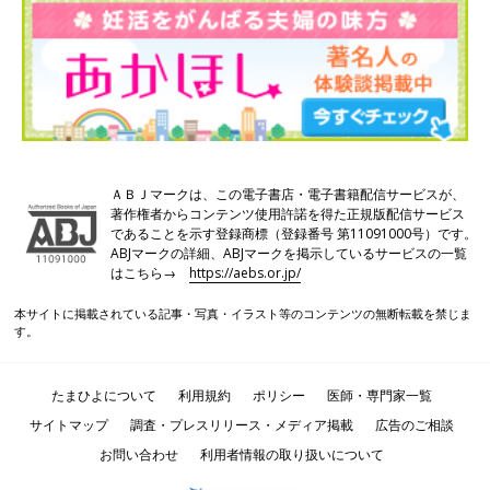
前の話
次の話
【神奈川県】ひとり
一覧
【東京都】目的は「妊
ひとりの妊娠しにく
娠」でなく「出産と子
い原因を探り、無駄
育て」。 そのための最
のない治療を目指
短ルートを提案してく
す。 治療費もわかり
れるクリニック
やすいクリニックを
取材
ＡＢＪマークは、この電子書店・電子書籍配信サービスが、
著作権者からコンテンツ使用許諾を得た正規版配信サービス
であることを示す登録商標（登録番号 第11091000号）です。
ABJマークの詳細、ABJマークを掲示しているサービスの一覧
はこちら→
https://aebs.or.jp/
本サイトに掲載されている記事・写真・イラスト等のコンテンツの無断転載を禁じま
す。
たまひよについて
利用規約
ポリシー
医師・専門家一覧
サイトマップ
調査・プレスリリース・メディア掲載
広告のご相談
お問い合わせ
利用者情報の取り扱いについて