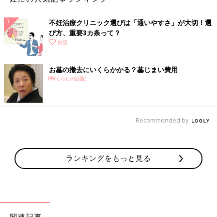
不妊治療クリニック選びは「通いやすさ」が大切！選
び方、重要3カ条って？
妊活
料金、通院回数など、初めて不妊治療を受ける人にとっては不安
なこと、聞いておきたいことがたくさんあるはずです。以前は
お墓の撤去にいくらかかる？墓じまい費用
「不妊治療説明会」を開催していたそうですが、より個別に対応
PR(くらしの話題)
できるよう、治療を受ける前に山中智哉院長による無料カウンセ
リングを受けることができます。
「カウンセリングの際には必ず“最短で治療を進めるとしたらど
のくらい時間がかかるか”のスケジュールをお伝えして、治療の
Recommended by
イメージがつくようにしています。また、1回の来院で同時にで
きることはなるべくこなし、来院回数を減らすよう努力していま
す」。
ランキングをもっと見る
患者さんひとりひとりの背景を細やかに記録
関連記事