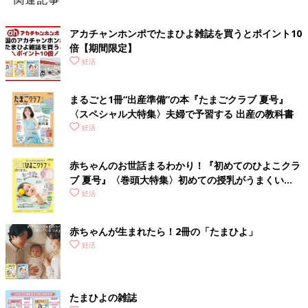
アカチャンホンポでたまひよ雑誌を買うとポイント10
倍【期間限定】
妊活
まるごと1冊“出産準備”の本『たまごクラブ 夏号』
〈スペシャル大特集〉夫婦で予習する 出産の教科書
妊活
赤ちゃんのお世話まるわかり！『初めてのひよこクラ
クリニックが掲げる“個別化治療”とは、ひとつの型にあてはめた
ブ 夏号』〈巻頭大特集〉初めての授乳がうまくい
流れ作業的な治療ではなく、その人の事情に合わせた治療を行う
く！ おっぱい・ミルクの基本と夏のトラブル 解決テ
妊活
ことです。「例えば、排卵誘発ひとつ行うにしても卵巣機能が弱
ク
っている人、注射が苦手な人、今すぐたくさん卵子を取らなけれ
ばならない人などが治療は人それぞれ。その方に合ったベストな
赤ちゃんが生まれたら！2冊の「たまひよ」
治療を選びます」と山中院長。治療に限らず、仕事をどのくらい
妊活
しているのか、旅行に頻繁に行くのかなど、その人のライフスタ
イルもできる限り細かく聞き、カルテに記録しているそう。「患
者さんにとっては一回一回の治療にかける思いがあるはずなの
たまひよの雑誌
で、こちらもできるだけ患者さんのご希望に添える治療をしたい