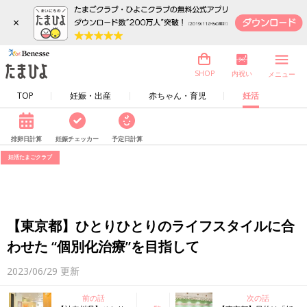
×
内祝い
SHOP
メニュー
TOP
妊娠・出産
赤ちゃん・育児
妊活
排卵日計算
妊娠チェッカー
予定日計算
妊活たまごクラブ
【東京都】ひとりひとりのライフスタイルに合
わせた “個別化治療”を目指して
2023/06/29
更新
前の話
次の話