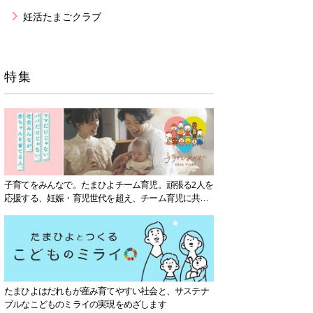
妊活たまごクラブ
特集
子育てをみんなで。たまひよチーム育児。頑張る2人を
応援する、妊娠・育児世代を超え、チーム育児に共感
する社会を目指していきます。
たまひよはだれもが産み育てやすい社会と、サステナ
ブルなこどものミライの実現をめざします