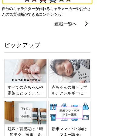
自分のキャラクターが作れるキャラメーカーやお子さ
んの気質診断ができるコンテンツも！
連載一覧へ
ピックアップ
すべての赤ちゃんや
赤ちゃんの肌トラブ
家族にとって、より
ル、アレルギーにつ
よい社会・環境とな
いて
ることをめざしてさ
まざまな課題を取材
し、発信していきま
す
妊娠・育児期は「時
新米ママ・パパ向け
短テク、家事」＆
「マネー講座」