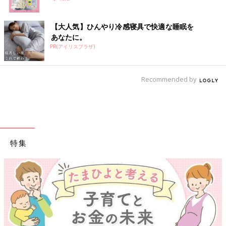
この人工授精で、妊娠には至りませんでした。続けて挑戦する選
【大人気】ひんやり冷感寝具で快適な睡眠を
択肢もあったと思いますが、そのあまりの痛さに、
「ストレスが
あなたに。
大きすぎるせいで妊娠できなさそうだから意味ない」と判断し、
PR(アイリスプラザ)
タイミング法に戻すことにしました。
痛みの感じ方は、人によって全然違うのかもしれません。私は本
Recommended by
当に痛いのが苦手で、情けないことに、緊張から気持ち悪くなっ
てしまうことも多く、そういえば初めての内診でも気が遠くなっ
たのでした（
連載3話参照
）。痛くて、苦しくて、もしそれが続
いていたら、悩んだ末に治療を諦めていたかも。あまり語られる
ことは少ないですが、不妊治療をされた方は、みんなこういう試
練を乗り越えているんだと思います。
特集
[わぐり]
2018年4月に息子を出産し、育休中の3
3歳
。
「ハハのつぶやき」
Twitter(@ninputweet)
と
Instagram(@ninputweet)
で、妊娠中から現在の育児中までのイ
ラストを、ほぼ毎日更新しています。
※この記事は、過去にたまひよONLINEで公開されたものです。