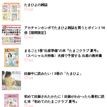
たまひよの雑誌
妊活
体外受精に行く前に、できることは全部やろうと決めた私たち
（
前回記事参照
）。私の場合、人工授精はタイミング法以上の効
果はあまり期待できないと言われていたのですが、どうせなら
人
アカチャンホンポでたまひよ雑誌を買うとポイント10
工授精にもチャレンジしてみることにしました。
倍【期間限定】
妊活
人工授精を行う場合は、その前に、
子宮卵管造影検査
が必要にな
りました。検査はすごく痛いという情報をネットで見て、怖くて
まるごと1冊“出産準備”の本『たまごクラブ 夏号』
半狂乱になる気持ちを、「妊娠するため、未来のため・・・」と
〈スペシャル大特集〉夫婦で予習する 出産の教科書
抑えながら、検査に臨みました。あまりにも怖がりすぎて、先生
妊活
がドン引きしていました。実際、卵管が検査薬で押し広げられる
感じ（？）が、確かに痛かったのですが、想像していたよりすぐ
妊娠中に読みたい！3冊の「たまひよ」
に終わって、拍子抜けしたのを覚えています。
妊活
卵管造影検査で問題なかったので、いよいよ、人工授精へ。タイ
ミング法の代わりに病院で処置するだけでしょ、ぐらいに思って
安心していたら、
すっごく痛かったです。本当に、びっくりする
初めて妊娠されたかたに！妊娠がわかったら最初に読
ほど痛かったです。
終わった後もしばらく痛くて辛くて、痛み止
む本『初めてのたまごクラブ 夏号』
めを飲んでベッドで休ませてもらいました。
妊活