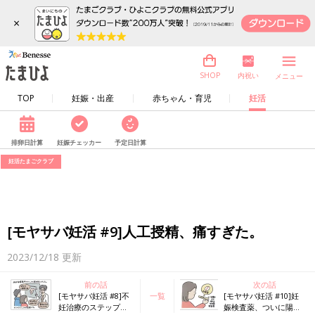
×
内祝い
SHOP
メニュー
TOP
妊娠・出産
赤ちゃん・育児
妊活
排卵日計算
妊娠チェッカー
予定日計算
妊活たまごクラブ
[モヤサバ妊活 #9]人工授精、痛すぎた。
2023/12/18
更新
前の話
次の話
[モヤサバ妊活 #8]不
一覧
[モヤサバ妊活 #10]妊
妊治療のステップア
娠検査薬、ついに陽