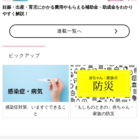
妊娠・出産・育児にかかる費用やもらえる補助金・助成金をわかり
前の話
次の話
やすく解説！
[モヤサバ妊活 #8]不
一覧
[モヤサバ妊活 #10]妊
妊治療のステップア
娠検査薬、ついに陽
ップ、いつするか。
性。
連載一覧へ
ピックアップ
感染症対策、いますぐできるこ
「もしものときの」赤ちゃん・
と
家族の防災