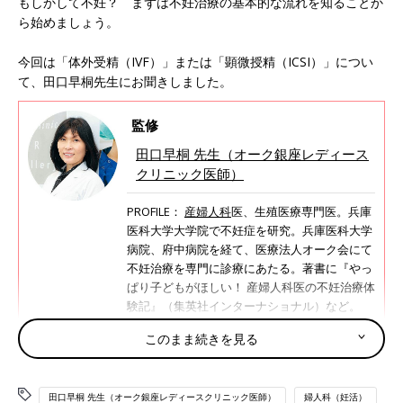
もしかして不妊？ まずは不妊治療の基本的な流れを知ることか
ら始めましょう。
今回は「体外受精（IVF）」または「顕微授精（ICSI）」につい
て、田口早桐先生にお聞きしました。
監修
田口早桐 先生（オーク銀座レディース
クリニック医師）
PROFILE：
産婦人科
医、生殖医療専門医。兵庫
医科大学大学院で不妊症を研究。兵庫医科大学
病院、府中病院を経て、医療法人オーク会にて
不妊治療を専門に診療にあたる。著書に『やっ
ぱり子どもがほしい！ 産婦人科医の不妊治療体
験記』（集英社インターナショナル）など。
https://www.oakclinic-group.com/
このまま続きを見る
不妊治療 2人のスタートガイド #5
田口早桐 先生（オーク銀座レディースクリニック医師）
婦人科（妊活）
※参考：「妊活たまごクラブ 初めての不妊治療クリニックガイド