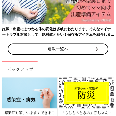
妊娠・出産にまつわる体の変化は多岐にわたります。そんなマイナ
ートラブル対策として、絶対教えたい！保存版アイテムを紹介しま
す。
連載一覧へ
トリガーはタイミングが重要なので必ず医師の指示を守って。
採卵をする場合、採卵の35～36時間前に卵子の最終成熟をうな
がすトリガー（注射薬か点鼻薬）を投与します。注射は自己注射
ピックアップ
となります。
これを忘れると卵子が採取できないので、決められた時間に必ず
注射や服薬をしましょう。当日は朝に来院をし、麻酔をして採卵
をします。2時間ほど休んで帰宅します。
体外受精の流れ
感染症対策、いますぐできるこ
「もしものときの」赤ちゃん・