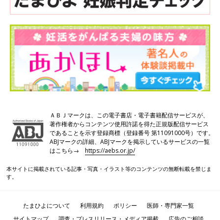
卵子に約5万～10万個の濃度になるよう精子を振りかけます。顕
微授精の場合は、1個の精子を卵子の細胞質の中に注入します。
【STEP4】胚培養
採卵翌日に受精確認を行います。受精すると受精卵（胚）の細胞
分裂が始まります。2〜6日かけて4〜8分割胚または胚盤胞の状
態になるまで培養液の中で培養し、移植または凍結を行います。
ＡＢＪマークは、この電子書店・電子書籍配信サービスが、
著作権者からコンテンツ使用許諾を得た正規版配信サービス
【STEP5】胚移植
であることを示す登録商標（登録番号 第11091000号）です。
ABJマークの詳細、ABJマークを掲示しているサービスの一覧
新鮮な胚を移植する場合と、いったん凍結した胚を融解して胚移
はこちら→
https://aebs.or.jp/
植をする場合があります。内膜の状態などでどちらにするか決定
本サイトに掲載されている記事・写真・イラスト等のコンテンツの無断転載を禁じま
します。
す。
【STEP6】妊娠判定
たまひよについて
利用規約
ポリシー
医師・専門家一覧
サイトマップ
調査・プレスリリース・メディア掲載
広告のご相談