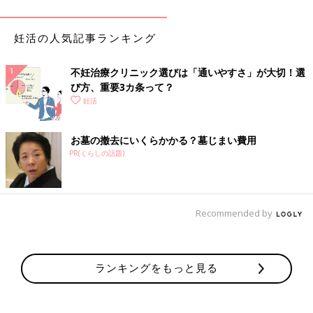
受精すると細胞分裂が始まり、約数日間培養液の中で受精卵
（胚）を培養します。そして、良質の胚を選び子宮内に戻しま
す。
妊活の人気記事ランキング
採卵と同時期に胚移植をする「新鮮胚移植」よりも、胚培養のあ
とに凍結保存をし、子宮内膜の状態がよくなってから融解して移
不妊治療クリニック選びは「通いやすさ」が大切！選
植する「凍結融解胚移植」のほうが主流です。
び方、重要3カ条って？
移植に使わなかった胚は凍結したまま、次回以降使う場合もあり
妊活
ます。
お墓の撤去にいくらかかる？墓じまい費用
PR(くらしの話題)
採卵の流れ
Recommended by
ランキングをもっと見る