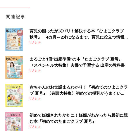
関連記事
育児の困ったがズバリ！解決する本『ひよこクラブ
秋号』 4カ月～2才になるまで、育児に役立つ情報が
いっぱい！
妊活
手術室では超音波で卵巣の状態を確認しながら採卵をします。
●生理3日目
まるごと1冊“出産準備”の本『たまごクラブ 夏号』
排卵誘発。刺激方法の種類によって、内服薬、注射薬が処方され
〈スペシャル大特集〉夫婦で予習する 出産の教科書
ます。
妊活
●生理6～8日目
赤ちゃんのお世話まるわかり！『初めてのひよこクラ
エコー検査で卵胞の大きさを測り、ホルモン剤の量を調節しま
ブ 夏号』〈巻頭大特集〉初めての授乳がうまくい
す。
く！ おっぱい・ミルクの基本と夏のトラブル 解決テ
妊活
ク
●生理9～12日目
直径20mm前後の卵胞が複数できたら、採卵日を決定します。
初めて妊娠されたかたに！妊娠がわかったら最初に読
む本『初めてのたまごクラブ 夏号』
●採卵36時間前
妊活