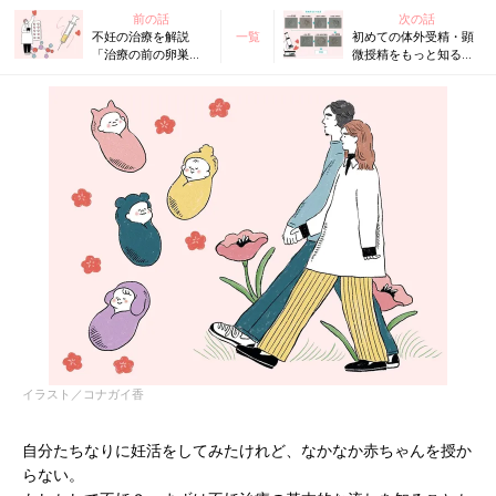
前の話
次の話
不妊の治療を解説
一覧
初めての体外受精・顕
「治療の前の卵巣刺
微授精をもっと知るた
激」・「じつは自然
めに Q&Aで専門家が回
に近い人工授精」っ
答
てなにをする？【専
門家監修】
イラスト／コナガイ香
自分たちなりに妊活をしてみたけれど、なかなか赤ちゃんを授か
らない。