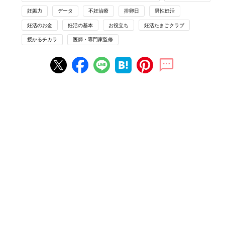
2025-2026」
妊娠力
データ
不妊治療
排卵日
男性妊活
妊活のお金
妊活の基本
お役立ち
妊活たまごクラブ
不妊の治療を解説「治療の前の卵巣刺
授かるチカラ
医師・専門家監修
激」・「じつは自然に近い人工授精」っ
てなにをする？【専門家監修】
自分たちなりに妊活をしてみたけれど、なかな
か赤ちゃんを授からない。もしかして不妊？
まずは不妊治療の基本的な流れを知ることから
始めましょう。 今回は「卵巣刺激」、「人工授
精（AIH/IUI）」について、田口早桐先生にお聞
体外受精（IVF）または顕微授精（ICSI）
きしました。
タイミング法や人工授精で妊娠が難しい場合は、体外受精や顕微
授精を行います。
卵子と精子を培養液内で受精して、体内に戻します。
体外受精は、女性の年齢が高い場合や、年齢を問わず卵管が詰ま
っていたり、精子の動きが悪い場合に行います。
培養液の中に卵子を入れ、約5万～10万個の濃度になるように精
子を振りかけます。精子は自力で卵子に到達します。顕微授精は
卵子に直接1個の精子を注入します。