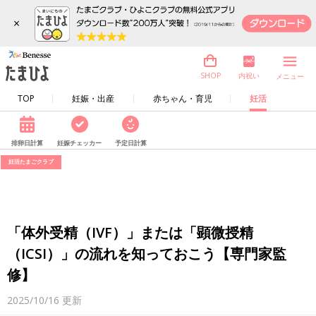
×
内祝い
SHOP
メニュー
TOP
妊娠・出産
赤ちゃん・育児
妊活
排卵日計算
妊娠チェッカー
予定日計算
妊活たまごクラブ
「体外受精（IVF）」または「顕微授精
（ICSI）」の流れを知っておこう【専門家監
修】
2025/10/16
更新