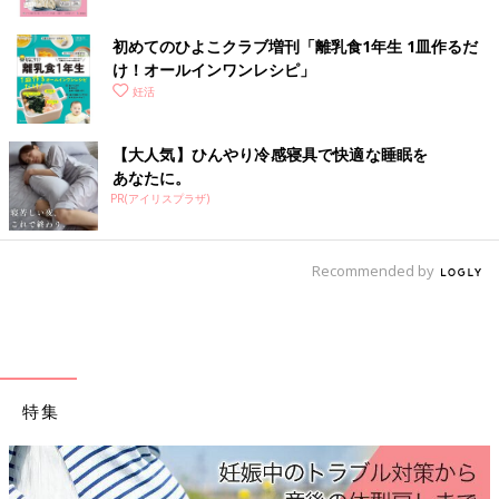
HCG注射または点鼻薬で排卵を促し、卵子を成熟させます。
初めてのひよこクラブ増刊「離乳食1年生 1皿作るだ
●採卵当日
け！オールインワン​レシピ」
一例として、朝8時半来院、麻酔を行い9時採卵。採卵後は2時間
妊活
安静にします。採卵当日の午後、胚培養士が受精させます。
●採卵翌日
【大人気】ひんやり冷感寝具で快適な睡眠を
受精がうまくいったかどうかの確認を行います。状態確認の電話
あなたに。
PR(アイリスプラザ)
が可能なクリニックも。
●採卵後7日目
Recommended by
今回の採卵、胚についての結果を聞きます。新鮮な胚での移植を
しない場合、胚は凍結をし、次周期以降に移植をします。
★医師の指示は守って！
特集