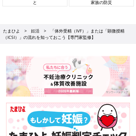
と
家族の防災
6つのSTEPでご紹介します。
【STEP1】卵巣刺激
たまひよ
妊活
「体外受精（IVF）」または「顕微授精
自然周期での排卵を待つこともありますが、排卵誘発剤を使って
（ICSI）」の流れを知っておこう【専門家監修】
質のよい卵子を複数育てるのが一般的です。誘発法は、生理が始
まってすぐ飲み薬を使い続けるPPOSが主流です。
【STEP2】採卵
経腟超音波検査で卵胞を確認し、大きさが十分であれば専用の針
を腟から卵巣に穿刺して卵胞液と卵子を採取します。男性は精液
を採取して洗浄濃縮し、運動性のよい精子を選別します。
【STEP3】受精
体外受精の場合は、培養液を入れたシャーレに卵子を入れます。