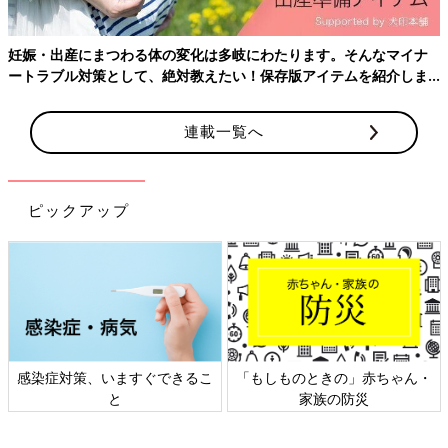
妊娠・出産にまつわる体の変化は多岐にわたります。そんなマイナ
ートラブル対策として、絶対教えたい！保存版アイテムを紹介しま
Amazonで見る
す。
連載一覧へ
楽天市場で見る
セキララカード For Couples／セキララカード
ピックアップ
「最近ホレ直したのはいつ？」「意見が違うとき、どうする？」
など、初歩的な2人の関係性から性の話まで、4つのレベルに分か
れた質問が書かれたカード。
赤裸々に言葉で伝え合うことで、すれ違いを防ぐ。
日本語・英語の2か国語表記。
感染症対策、いますぐできるこ
「もしものときの」赤ちゃん・
【4】セルフプレジャーにもセックスにも使える
と
家族の防災