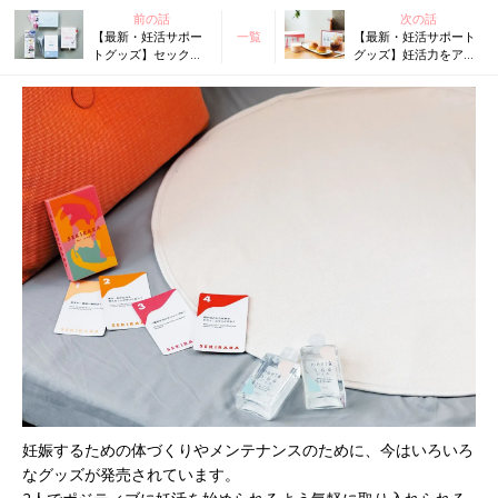
前の話
次の話
【最新・妊活サポー
一覧
【最新・妊活サポート
トグッズ】セックス
グッズ】妊活力をアッ
なしでも妊活できる!?
プできる食品7選！ お
婦人科クリニックで
ざなりになりがちな“栄
注目のLOX検査が自
養素”を補おう
宅でできる!? 驚きグ
ッズ続々
妊娠するための体づくりやメンテナンスのために、今はいろいろ
なグッズが発売されています。