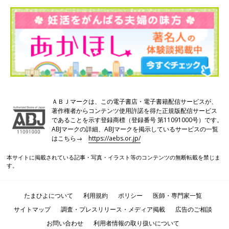
®。
手で包んで温めたり、冷蔵庫で冷やしたり、好みの温度で使え
る。
使用後は捨てるだけ。4つの形から、好みに合わせて選べる。
【5】カップルで使いたい熱を持つマッサージオイ
ル
ＡＢＪマークは、この電子書店・電子書籍配信サービスが、
著作権者からコンテンツ使用許諾を得た正規版配信サービス
であることを示す登録商標（登録番号 第11091000号）です。
ABJマークの詳細、ABJマークを掲示しているサービスの一覧
はこちら→
https://aebs.or.jp/
本サイトに掲載されている記事・写真・イラスト等のコンテンツの無断転載を禁じま
す。
たまひよについて
利用規約
ポリシー
医師・専門家一覧
サイトマップ
調査・プレスリリース・メディア掲載
広告のご相談
お問い合わせ
利用者情報の取り扱いについて