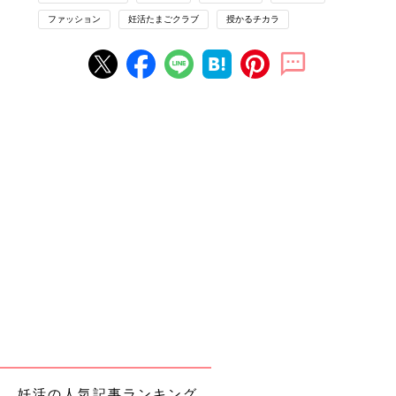
す。
タイミング法に欠かせないセックス。
ファッション
妊活たまごクラブ
授かるチカラ
パートナーとの大切な時間をもっと快適にするため、ラブグッズ
を導入してみませんか？
機能的でおしゃれなデザインも増えています。
【1】精子の活動を妨げず肌にやさしい潤滑ジェル
妊活の人気記事ランキング