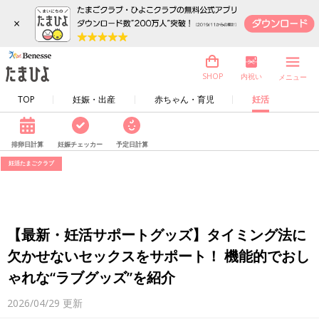
×
内祝い
SHOP
メニュー
TOP
妊娠・出産
赤ちゃん・育児
妊活
排卵日計算
妊娠チェッカー
予定日計算
妊活たまごクラブ
【最新・妊活サポートグッズ】タイミング法に
欠かせないセックスをサポート！ 機能的でおし
ゃれな“ラブグッズ”を紹介
2026/04/29
更新