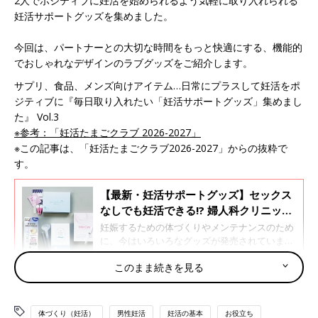
2人でポジティブに妊活を始められるよう気軽に取り入れられる
妊活サポートグッズを集めました。
今回は、パートナーとの大切な時間をもっと快適にする、機能的
でおしゃれなデザインのラブグッズをご紹介します。
サプリ、食品、メンズ向けアイテム…日常にプラスして妊活をポ
ジティブに『毎日取り入れたい「妊活サポートグッズ」集めまし
た』 Vol.3
※参考：「妊活たまごクラブ 2026-2027」
※この記事は、「妊活たまごクラブ2026-2027」からの抜粋で
す。
【最新・妊活サポートグッズ】セックス
なしでも妊活できる!? 婦人科クリニック
で注目のLOX検査が自宅でできる!? 驚き
妊娠するための体づくりやメンテナンスのため
グッズ続々
に、今はいろいろなグッズが発売されていま
す。 2人でポジティブに妊活を始められるよう
このまま続きを見る
気軽に取り入れられる妊活サポートグッズを集
めました。 今回は、数多あるラインナップの中
ラブグッズ
から、日常に取り入れやすく、妊活に前向きに
なれる「妊活お役立ちアイテム」をご紹介しま
体づくり（妊活）
男性妊活
妊活の基本
お役立ち