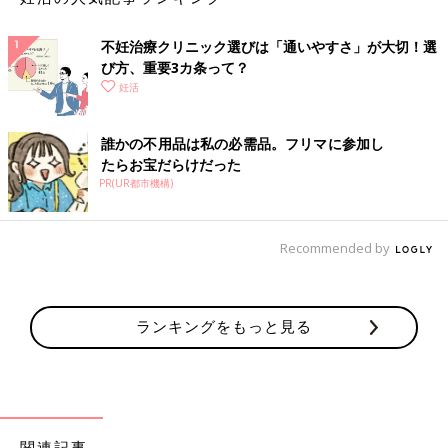
不妊治療クリニック選びは「通いやすさ」が大切！選
び方、重要3カ条って？
Amazonで見る
妊活
楽天市場で見る
誰かの不用品は私の必需品。フリマに参加し
たらお宝だらけだった
meeta うるるジェル 100ml／ベビーライフ研究所
PR(UR都市機構)
セックスはもちろん、シリンジ法を行う際にも役立つ腟用の潤滑
ジェル。
Recommended by
精子の活動を妨げないように粘度やpH値調整を行い、うるおい
成分を配合。
ノンアルコールで肌にもやさしい処方。
ランキングをもっと見る
【2】セックス中の汚れが気にならない防水シーツ
関連記事