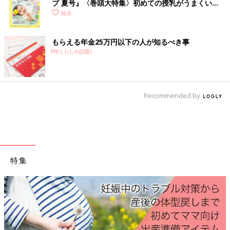
ブ 夏号』〈巻頭大特集〉初めての授乳がうまくい
セックスの際、気になるシーツの汚れを防ぐ、繰り返し使える防
く！ おっぱい・ミルクの基本と夏のトラブル 解決テ
妊活
水シーツ。
ク
やわらかなコットン製で直径80cmの大きな円形のため、どんな
体位でもはみ出ない安心の大きさ。
もらえる年金25万円以下の人が知るべき事
専用のポーチつき。
PR(くらしの話題)
【3】質問カードでカップルの絆を深めて
Recommended by
特集