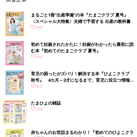
まるごと1冊“出産準備”の本『たまごクラブ 夏号』
〈スペシャル大特集〉夫婦で予習する 出産の教科書
妊活
初めて妊娠されたかたに！妊娠がわかったら最初に読
む本『初めてのたまごクラブ 夏号』
妊活
育児の困ったがズバリ！解決する本『ひよこクラブ
秋号』 4カ月～2才になるまで、育児に役立つ情報が
いっぱい！
妊活
たまひよの雑誌
詳しくはこちら
妊活
Dame スロ／ラブピースクラブ
赤ちゃんのお世話まるわかり！『初めてのひよこクラ