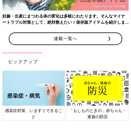
妊娠・出産にまつわる体の変化は多岐にわたります。そんなマイナ
ートラブル対策として、絶対教えたい！保存版アイテムを紹介しま
す。
不妊治療は想像以上に精神的負担が大きいです。治療のために会
連載一覧へ
社を休む申し訳なさ。仕事のストレスで妊娠しにくくなるのでは
ないかという不安。妊婦さんに対するうらやましさ。だめだった
ときの落胆。
ピックアップ
前進あるのみですが、不妊治療のステップアップは自分で決めな
ければなりません。
当時の仕事は数年単位のプロジェクトが多く、妊娠したら会社に
迷惑がかかるし、体外受精は採卵時に痛みを伴うとも聞きます。
いつステップアップすべきか、その決断に妊娠の成否がかかって
いるかもしれないのに、ふんぎりがつかない。
いろんな思いがごちゃまぜになって、先の人生を考えることが怖
く、体外受精をためらっていました。
感染症対策、いますぐできるこ
「もしものときの」赤ちゃん・
と
家族の防災
[わぐり]
6年間の妊活を経て、2018年4月に第1子を出産。