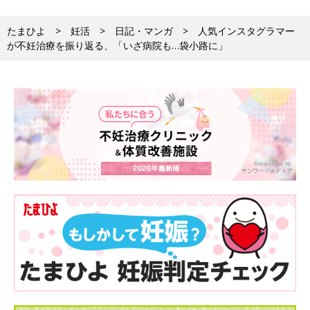
たまひよONLINE連載
「モヤサバ妊活」
では、妊活・不妊治療を
していたときの体験と気持ちについて、全10回にわたり詳しくレ
たまひよ
妊活
日記・マンガ
人気インスタグラマー
ポートしている。
が不妊治療を振り返る、「いざ病院も…袋小路に」
●わぐりさんのマンガ紹介
「モヤサバ妊活」
：2年の不妊治療を経て子どもを授かるまで
「妊婦のハッケン」
：妊娠中に発見して面白いなーと思ったこと
を紹介
「ハハになった日」
：自分の出産・産後体験をベースに、出産前
の自分に伝えたいことを紹介
「ハハのさけび」
：育児をする中での気持ちの変化や、母親にな
って変わった世の中の見方を紹介
関連：保田圭さん 妊活インタビュー 妊活宣言から5年。今だから
言えること。
イラスト／わぐり
構成・取材・文／津島千佳
※記事内容、日付、監修者の肩書、年齢などは掲載当時のもので
す。
▼『妊活たまごクラブ 不妊治療クリニック受診ガイド2019-