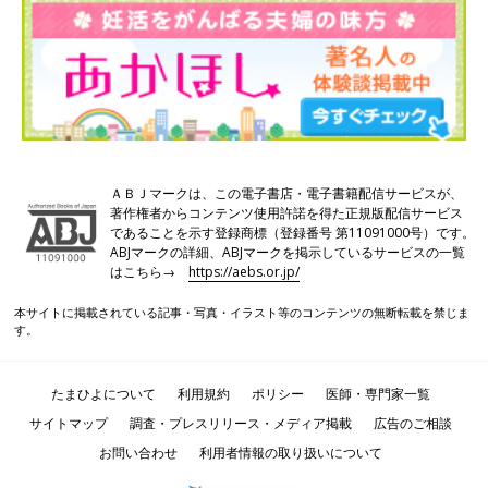
2020』は、妊活から一歩踏み出して、不妊治療を考え始めたら
手に取ってほしい1冊。
ＡＢＪマークは、この電子書店・電子書籍配信サービスが、
著作権者からコンテンツ使用許諾を得た正規版配信サービス
であることを示す登録商標（登録番号 第11091000号）です。
ABJマークの詳細、ABJマークを掲示しているサービスの一覧
はこちら→
https://aebs.or.jp/
本サイトに掲載されている記事・写真・イラスト等のコンテンツの無断転載を禁じま
す。
たまひよについて
利用規約
ポリシー
医師・専門家一覧
サイトマップ
調査・プレスリリース・メディア掲載
広告のご相談
お問い合わせ
利用者情報の取り扱いについて