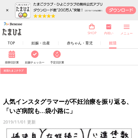
×
内祝い
SHOP
メニュー
TOP
妊娠・出産
赤ちゃん・育児
妊活
排卵日計算
妊娠チェッカー
予定日計算
妊活たまごクラブ
人気インスタグラマーが不妊治療を振り返る、
「いざ病院も…袋小路に」
2019/11/01
更新