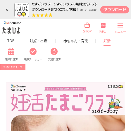
×
内祝い
SHOP
メニュー
TOP
妊娠・出産
赤ちゃん・育児
妊活
排卵日計算
妊娠チェッカー
予定日計算
妊活たまごクラブ