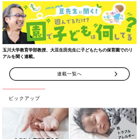
【親子
かけガ
学教育学部教授、大豆生田先生に子どもたちの保育園でのリ
聞く連載。
連載一覧へ
ピックアップ