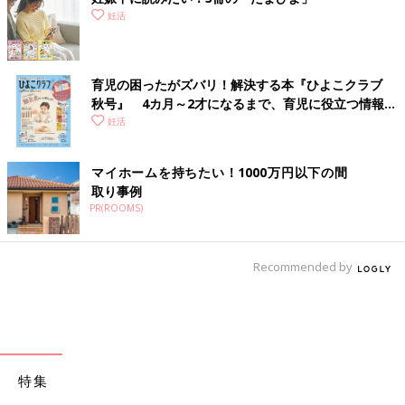
妊活
育児の困ったがズバリ！解決する本『ひよこクラブ
秋号』 4カ月～2才になるまで、育児に役立つ情報が
いっぱい！
妊活
マイホームを持ちたい！1000万円以下の間
取り事例
PR(ROOMS)
Recommended by
特集