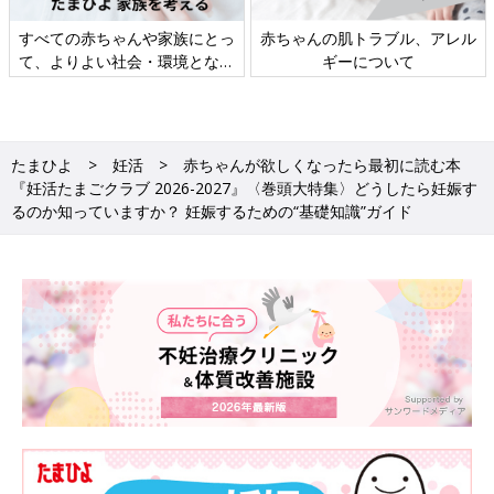
べての赤ちゃんや家族にとっ
赤ちゃんの肌トラブル、アレル
妊
、よりよい社会・環境となる
ギーについて
とをめざしてさまざまな課題
を取材し、発信していきます
たまひよ
妊活
赤ちゃんが欲しくなったら最初に読む本
『妊活たまごクラブ 2026-2027』〈巻頭大特集〉どうしたら妊娠す
るのか知っていますか？ 妊娠するための“基礎知識”ガイド