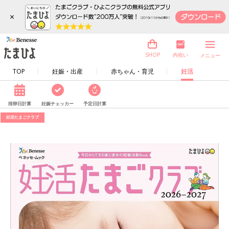
×
内祝い
SHOP
メニュー
TOP
妊娠・出産
赤ちゃん・育児
妊活
排卵日計算
妊娠チェッカー
予定日計算
妊活たまごクラブ