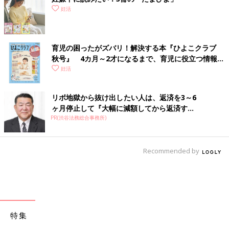
妊活
育児の困ったがズバリ！解決する本『ひよこクラブ
秋号』 4カ月～2才になるまで、育児に役立つ情報が
いっぱい！
妊活
リボ地獄から抜け出したい人は、返済を3～6
ヶ月停止して『大幅に減額してから返済す...
PR(渋谷法務総合事務所)
Recommended by
特集