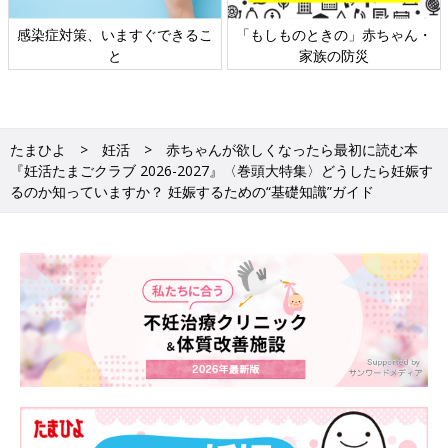
日本外来小児科学会リーフレッ
六星占術 細木かおりさんの人生
ト検討会
相談
たまひよ
妊活
赤ちゃんが欲しくなったら最初に読む本
『妊活たまごクラブ 2026-2027』〈巻頭大特集〉どうしたら妊娠す
るのか知っていますか？ 妊娠するための“基礎知識”ガイド