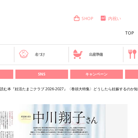
SHOP
内祝い
TOP
き
名づけ
出産準備
SNS
キャンペーン
む本『妊活たまごクラブ 2026-2027』〈巻頭大特集〉どうしたら妊娠するのか知