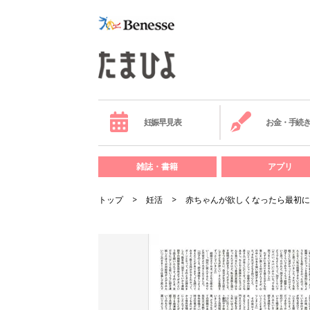
妊娠早見表
お金・手続
雑誌・書籍
アプリ
トップ
妊活
赤ちゃんが欲しくなったら最初に読