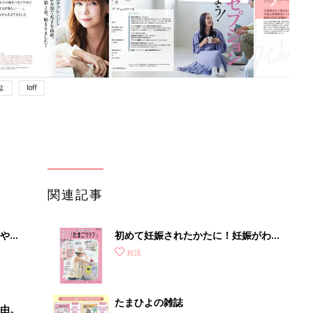
よ
loff
関連記事
やす
初めて妊娠されたかたに！妊娠がわか
っ
ったら最初に読む本『初めてのたまご
妊活
クラブ 夏号』
たまひよの雑誌
由。