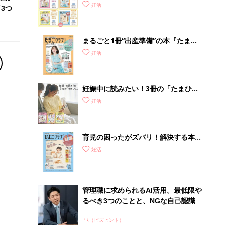
妊活
3つ
まるごと1冊“出産準備”の本『たまご
クラブ 夏号』〈スペシャル大特集〉
妊活
夫婦で予習する 出産の教科書
妊娠中に読みたい！3冊の「たまひ
よ」
妊活
育児の困ったがズバリ！解決する本
『ひよこクラブ 秋号』 4カ月～2才
妊活
になるまで、育児に役立つ情報がいっ
ぱい！
管理職に求められるAI活用。最低限や
るべき3つのことと、NGな自己認識
PR（ビズヒント）