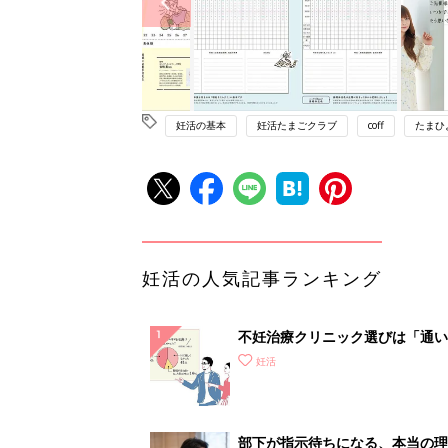
妊活の基本
妊活たまごクラブ
coff
たまひ
妊活の人気記事ランキング
不妊治療クリニック選びは「通い
さ」が大切！選び方、重要3カ条
妊活
て？
部下が指示待ちになる、本当の理