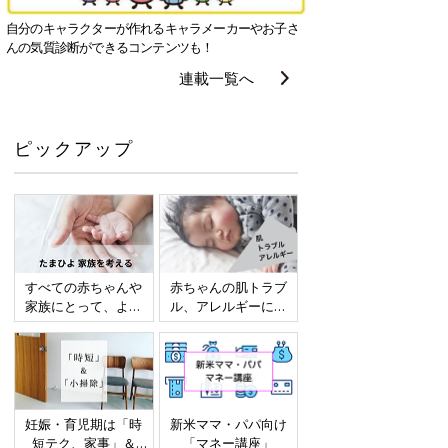
自分のキャラクターが作れるキャラメーカーやお子さ
んの気質診断ができるコンテンツも！
連載一覧へ
ピックアップ
すべての赤ちゃんや
赤ちゃんの肌トラブ
家族にとって、より
ル、アレルギーにつ
よい社会・環境とな
いて
ることをめざしてさ
まざまな課題を取材
し、発信していきま
す
妊娠・育児期は「時
新米ママ・パパ向け
短テク、家事」＆
「マネー講座」