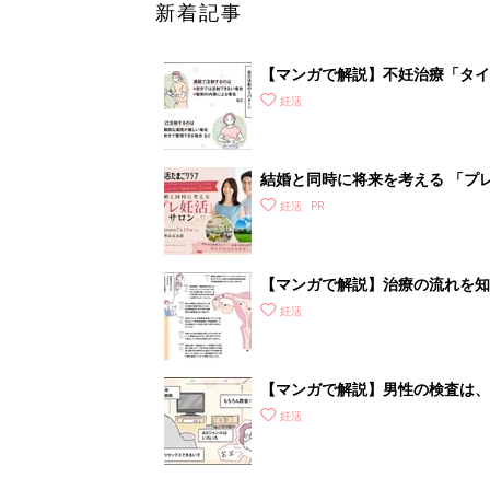
新着記事
【マンガで解説】不妊治療「タイ
診ガイドSTEP3
妊活
結婚と同時に将来を考える 「プレ
妊活
【マンガで解説】治療の流れを知
いて］
妊活
【マンガで解説】男性の検査は、
STEP1［男性が受ける検査編］
妊活