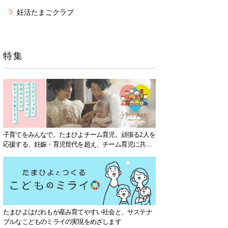
妊活たまごクラブ
特集
子育てをみんなで。たまひよチーム育児。頑張る2人を
応援する、妊娠・育児世代を超え、チーム育児に共感
する社会を目指していきます。
たまひよはだれもが産み育てやすい社会と、サステナ
ブルなこどものミライの実現をめざします