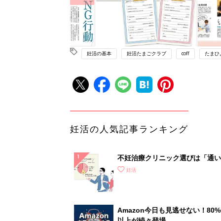
妊活の基本
妊活たまごクラブ
coff
たまひ
妊活の人気記事ランキング
不妊治療クリニック選びは「通い
さ」が大切！選び方、重要3カ条
妊活
て？
Amazon今日も見逃せない！80%
以上が続々登場