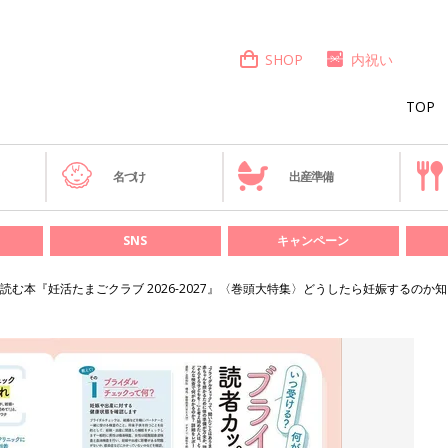
SHOP
内祝い
TOP
き
名づけ
出産準備
SNS
キャンペーン
む本『妊活たまごクラブ 2026-2027』〈巻頭大特集〉どうしたら妊娠するのか知