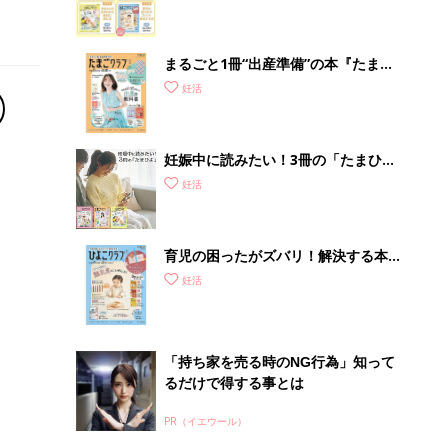
まるごと1冊“出産準備”の本『たまご
クラブ 夏号』〈スペシャル大特集〉
妊活
夫婦で予習する 出産の教科書
妊娠中に読みたい！3冊の「たまひ
よ」
妊活
育児の困ったがズバリ！解決する本
『ひよこクラブ 秋号』 4カ月～2才
妊活
になるまで、育児に役立つ情報がいっ
ぱい！
「持ち家を売る時のNG行為」知って
るだけで得する事とは
PR（イエウール）