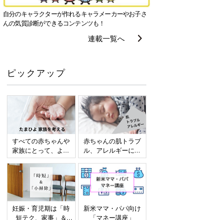
自分のキャラクターが作れるキャラメーカーやお子さ
んの気質診断ができるコンテンツも！
連載一覧へ
ピックアップ
すべての赤ちゃんや
赤ちゃんの肌トラブ
家族にとって、より
ル、アレルギーにつ
よい社会・環境とな
いて
ることをめざしてさ
まざまな課題を取材
し、発信していきま
す
妊娠・育児期は「時
新米ママ・パパ向け
短テク、家事」＆
「マネー講座」