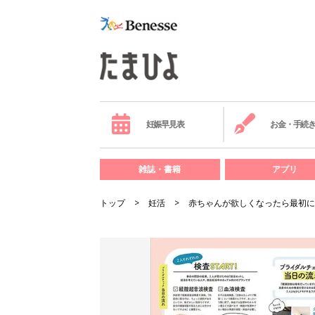
妊娠早見表
お金・手続
雑誌・書籍
アプリ
トップ
妊活
赤ちゃんが欲しくなったら最初に読