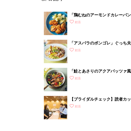
「鶏むねのアーモンドカレーパン
妊活
「アスパラのボンゴレ」ぐっち夫
妊活
「鮭とあさりのアクアパッツァ風
妊活
【ブライダルチェック】読者カ
がわかるの？
妊活