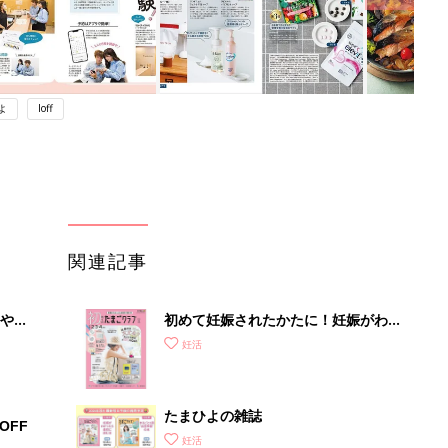
よ
loff
関連記事
やす
初めて妊娠されたかたに！妊娠がわか
っ
ったら最初に読む本『初めてのたまご
妊活
クラブ 夏号』
たまひよの雑誌
OFF
妊活