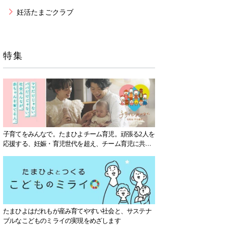
妊活たまごクラブ
特集
子育てをみんなで。たまひよチーム育児。頑張る2人を
応援する、妊娠・育児世代を超え、チーム育児に共感
する社会を目指していきます。
たまひよはだれもが産み育てやすい社会と、サステナ
ブルなこどものミライの実現をめざします