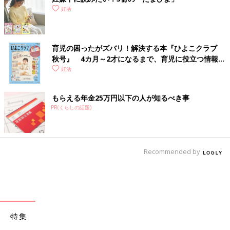
妊活
育児の困ったがズバリ！解決する本『ひよこクラブ
秋号』 4カ月～2才になるまで、育児に役立つ情報が
いっぱい！
妊活
もらえる年金25万円以下の人が知るべき事
PR(くらしの話題)
Recommended by
特集