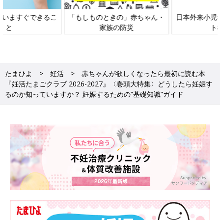
日本外来小児科学会リーフレッ
六星占術 細木かおりさんの人生
ト検討会
相談
たまひよ
妊活
赤ちゃんが欲しくなったら最初に読む本
『妊活たまごクラブ 2026-2027』〈巻頭大特集〉どうしたら妊娠す
るのか知っていますか？ 妊娠するための“基礎知識”ガイド