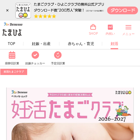
×
内祝い
SHOP
メニュー
TOP
妊娠・出産
赤ちゃん・育児
妊活
排卵日計算
妊娠チェッカー
予定日計算
妊活たまごクラブ